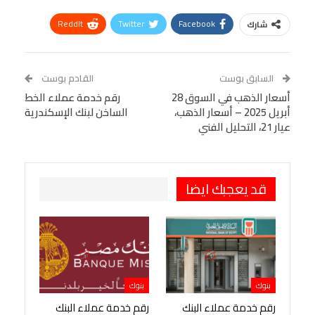
ReddIt
Twitter
Facebook
شارك
Linkedin
Facebook Messenger
WhatsApp
Telegram
Tumblr
السابق بوست
القادم بوست
البريد الإلكتروني
أسعار الذهب في السوق 28
StumbleUpon
VK
رقم خدمة عملاء الخط
أبريل 2025 – أسعار الذهب،
الساخن لبنك الإسكندرية
Viber
BlackBerry
LINE
Digg
عيار 21، التحليل الفني
طباعة
OK.ru
Pinterest
قد يعجبك ايضا
بنوك
بنوك
رقم خدمة عملاء البنك
رقم خدمة عملاء البنك