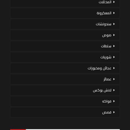
المخللات
المعكرونة
سندوتشات
صوص
سلطات
شوربات
عجائن ومخبوزات
عصائر
لانش بوكس
فواكه
قصص