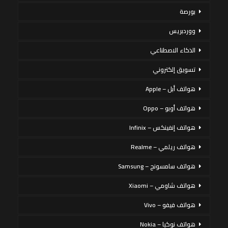
بورصة
ووردبريس
الذكاء الاصطناعي
تسويق إلكتروني
هواتف أبل – Apple
هواتف أوبو – Oppo
هواتف إنفينكس – Infinix
هواتف ريلمي – Realme
هواتف سامسونج – Samsung
هواتف شاومي – Xiaomi
هواتف فيفو – Vivo
هواتف نوكيا – Nokia