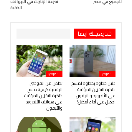
للجميع في مصر
سرعة الإنترنت في الهواتف
Viber
BlackBerry
LINE
Digg
الذكية
طباعة
OK.ru
Pinterest
قد يعجبك ايضا
تكنولوجيا
تكنولوجيا
دليل خطوة بخطوة لمسح
تخلص من الفوضى
ذاكرة التخزين المؤقت
الرقمية كيفية مسح
على الأندرويد والآيفون
ذاكرة التخزين المؤقت
احصل على أداء أفضل!
على هواتف الأندرويد
والآيفون