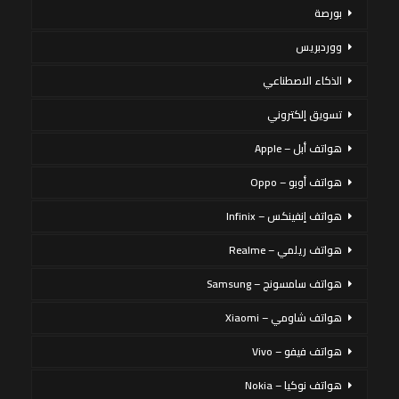
بورصة
ووردبريس
الذكاء الاصطناعي
تسويق إلكتروني
هواتف أبل – Apple
هواتف أوبو – Oppo
هواتف إنفينكس – Infinix
هواتف ريلمي – Realme
هواتف سامسونج – Samsung
هواتف شاومي – Xiaomi
هواتف فيفو – Vivo
هواتف نوكيا – Nokia