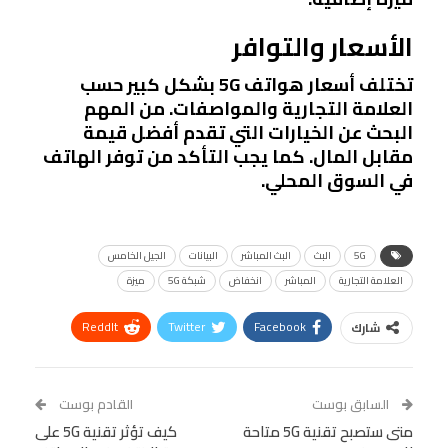
الأسعار والتوافر
تختلف أسعار هواتف 5G بشكل كبير حسب
العلامة التجارية والمواصفات. من المهم
البحث عن الخيارات التي تقدم أفضل قيمة
مقابل المال. كما يجب التأكد من توفر الهاتف
في السوق المحلي.
5G
البث
البث المباشر
البيانات
الجيل الخامس
العلامة التجارية
المباشر
انخفاض
شبكة 5G
ميزة
ReddIt
Twitter
Facebook
شارك
Linkedin
Facebook Messenger
WhatsApp
Telegram
Tumblr
السابق بوست
القادم بوست
البريد الإلكتروني
متى ستصبح تقنية 5G متاحة
StumbleUpon
VK
كيف تؤثر تقنية 5G على