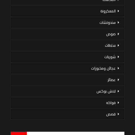
المعكرونة
سندوتشات
صوص
سلطات
شوربات
عجائن ومخبوزات
عصائر
لانش بوكس
فواكه
قصص