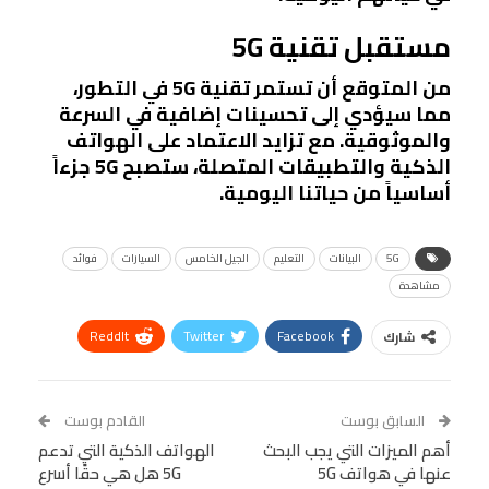
مستقبل تقنية 5G
من المتوقع أن تستمر تقنية 5G في التطور،
مما سيؤدي إلى تحسينات إضافية في السرعة
والموثوقية. مع تزايد الاعتماد على الهواتف
الذكية والتطبيقات المتصلة، ستصبح 5G جزءاً
أساسياً من حياتنا اليومية.
5G
البيانات
التعليم
الجيل الخامس
السيارات
فوائد
مشاهدة
ReddIt
Twitter
Facebook
شارك
Linkedin
Facebook Messenger
WhatsApp
Telegram
Tumblr
السابق بوست
القادم بوست
البريد الإلكتروني
أهم الميزات التي يجب البحث
StumbleUpon
VK
الهواتف الذكية التي تدعم
عنها في هواتف 5G
5G هل هي حقًا أسرع
Viber
BlackBerry
LINE
Digg