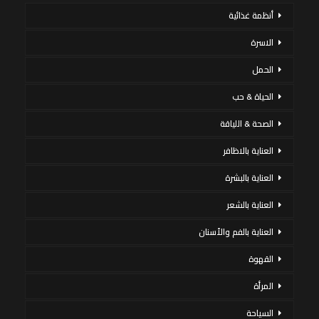
أنظمة غذائية
الاسرة
الحمل
الحياة & حب
الصحة & اللياقة
العناية بالاظافر
العناية بالبشرة
العناية بالشعر
العناية بالفم والأسنان
القهوة
المرأة
السياحة