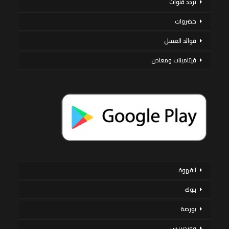
تردد قنوات
خضروات
فوائد العسل
فيتامينات ومعادن
القهوة
بنوك
بورصة
ووردبريس