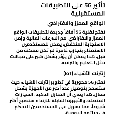
تأثير 5G على التطبيقات
المستقبلية
الواقع المعزز والافتراضي
تفتح تقنية 5G آفاقاً جديدة لتطبيقات الواقع
المعزز والافتراضي. مع السرعات العالية وزمن
الاستجابة المنخفض، يمكن للمستخدمين
الاستمتاع بتجارب غامرة لم تكن ممكنة من
قبل. هذا يمكن أن يؤثر بشكل كبير على مجالات
مثل التعليم والترفيه.
إنترنت الأشياء (IoT)
تعتبر 5G محورية في تطوير إنترنت الأشياء، حيث
ستسمح بتوصيل عدد أكبر من الأجهزة بشكل
فعال. هذا يعني أن المنازل الذكية، السيارات
المتصلة، والأجهزة القابلة للارتداء ستصبح أكثر
شيوعاً، مما يسهل على المستخدمين التحكم
في حياتهم اليومية.