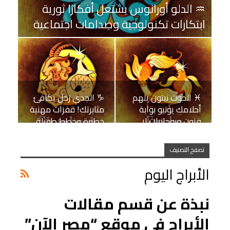
♒ الدلو أورانوس يشتعل أفكارًا ثورية
ابتكارات تكنولوجية وصِدامات اجتماعية
♓ الحوت نبتون يلهم
♑ الجدي زحل يكافئ
أحلامك يونيو بوابة
مثابرتك! قفزات مهنية
فنون وروحانيات لا…
خطيرة وخطط طويلة…
تصفح التصنيف
الأبراج اليوم
نبذة عن قسم مقالات
الأبراج في موقع “مصر الآن”