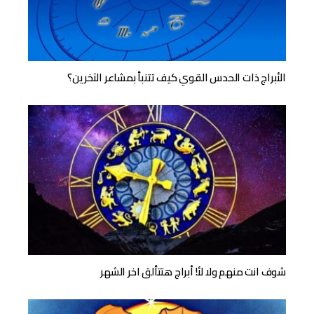
الأبراج ذات الحدس القوي كيف تتنبأ بمشاعر الآخرين؟
شوف انت منهم ولا لأ! أبراج هتتألق اخر الشهر