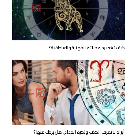
كيف تغير برجك حياتك المهنية والعاطفية؟
أبراج لا تعرف الكذب وتكره الخداع.. هل برجك منها؟