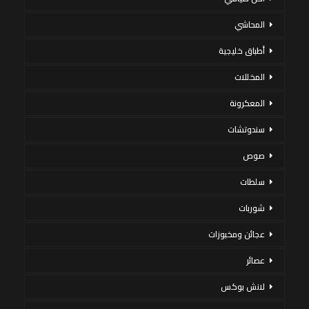
المحاشي
أطباق خليجية
المخللات
المعكرونة
سندوتشات
صوص
سلطات
شوربات
عجائن ومخبوزات
عصائر
لانش بوكس