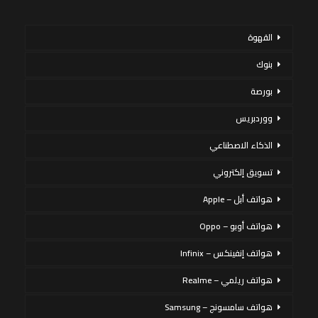
القهوة
بنوك
بورصة
ووردبريس
الذكاء الاصطناعي
تسويق إلكتروني
هواتف أبل – Apple
هواتف أوبو – Oppo
هواتف إنفينكس – Infinix
هواتف ريلمي – Realme
هواتف سامسونج – Samsung