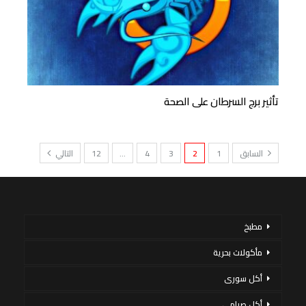
تأثير برج السرطان على الصحة
السابق
1
2
3
4
…
12
التالي
مطبخ
مأكولات بحرية
أكل سورى
أكل صيامي