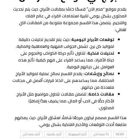
يقدم موقع “مصر الآن” قسمًا خاصًا بمقالات الأبراج، حيث يتم تحديث
المحتوى بشكل يومي لتلبية اهتمامات القراء في عالم الفلك
والتنجيم. يتضمن هذا القسم مجموعة متنوعة من المقالات التي
تغطي:
توقعات الأبراج اليومية
: حيث يتم تقديم تحليلات دقيقة
لمواليد كل برج، تشمل الجوانب المهنية والعاطفية والمالية.
تحليلات فلكية
: تتناول تأثير حركة الكواكب والنجوم على
حياة الأفراد، مما يساعد القراء على فهم كيفية تأثير هذه
العوامل على حياتهم اليومية.
نصائح وإرشادات
: يقدم القسم نصائح عملية لمواليد الأبراج
المختلفة، مما يساعدهم على اتخاذ قرارات أفضل في مجالات
متعددة من حياتهم.
مقالات خاصة
: تتضمن مقالات تتناول مواضيع مثل الأبراج
الأكثر حظًا في الحب أو المال، مما يضيف بعدًا إضافيًا
للمحتوى.
هذا القسم مصمم ليكون مرجعًا شاملًا لعشاق الأبراج، حيث يمكنهم
متابعة أحدث التوقعات والأخبار الفلكية بشكل يومي.
NEWS
TV مصر الان
أخبار السعودية
أخبار عالمية
أخبار مصر الان