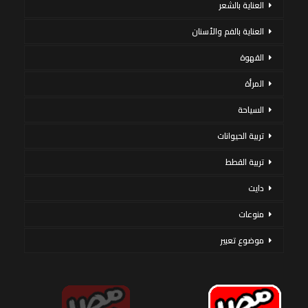
العناية بالشعر
العناية بالفم والأسنان
القهوة
المرأة
السياحة
تربية الحيوانات
تربية القطط
دايت
منوعات
موضوع تعبير