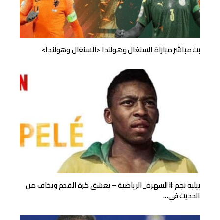
بث مباشر مباراة السنغال وهولندا <السنغال وهولندا>
بيليه نجم #السهرة_الرياضية – يعشق كرة القدم ويخاف من
الحديث في…