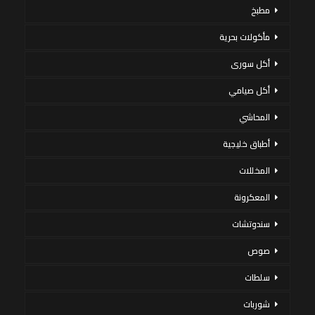
مطبخ
مأكولات بحرية
أكل سورى
أكل صيامي
المحاشي
أطباق خليجية
المخللات
المعكرونة
سندوتشات
صوص
سلطات
شوربات