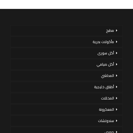
مطبخ
مأكولات بحرية
أكل سورى
أكل صيامي
المحاشي
أطباق خليجية
المخللات
المعكرونة
سندوتشات
صوص