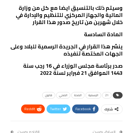
وسيتم ذلك بالتنسيق ايضا مع كل من وزارة
المالية والجهاز المركزي للتنظيم والإدارة في
خلال شهرين من تاريخ صدور هذا القرار
المادة السادسة
ينشر هذا القرار في الجريدة الرسمية للبلاد وعلى
الجهات المختصة تنفيذه
صدر برئاسة مجلس الوزراء في 16 رجب سنة
1443 الموافق 21 فبراير لسنة 2022
21
الرسمية
الصحة
الصحي
قانون
ReddIt
Twitter
Facebook
شارك
Linkedin
Facebook Messenger
WhatsApp
Telegram
Tumblr
السابق بوست
القادم بوست