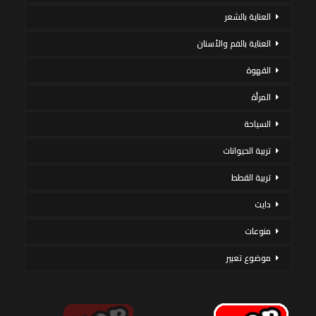
العناية بالشعر
العناية بالفم والأسنان
القهوة
المرأة
السياحة
تربية الحيوانات
تربية القطط
دايت
منوعات
موضوع تعبير