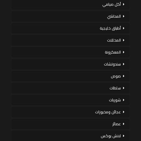
أكل صيامي
المحاشي
أطباق خليجية
المخللات
المعكرونة
سندوتشات
صوص
سلطات
شوربات
عجائن ومخبوزات
عصائر
لانش بوكس