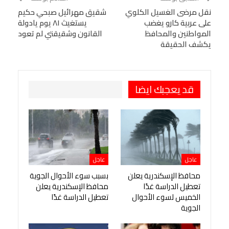
البريد الإلكتروني
نقل مرضى الغسيل الكلوي
StumbleUpon
VK
شقيق مهرائيل صبحي حكيم
على عربية كارو يغضب
يستغيث ٨١ يوم يادولة
Viber
BlackBerry
LINE
Digg
المواطنين والمحافظ
القانون وشقيقتي لم تعود
يكشف الحقيقة
طباعة
OK.ru
Pinterest
قد يعجبك ايضا
عاجل
عاجل
محافظ الإسكندرية يعلن
بسبب سوء الأحوال الجوية
تعطيل الدراسة غدًا
محافظ الإسكندرية يعلن
الخميس لسوء الأحوال
تعطيل الدراسة غدًا
الجوية