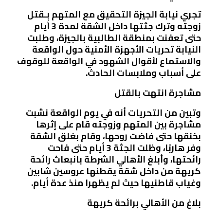
تجري نيابة الجيزة التحقيق مع المتهم بـقتل
زوجته وترك جثتها داخل الشقة لمدة 3 أيام
حتى تعفنت بمنطقة الطالبية بالجيزة، وطلبت
النيابة تحريات الأجهزة الأمنية حول الواقعة
والاستماع لأقوال الشهود في الواقعة للوقوف
على أسباب وملابسات الحادث.
مشاجرة انتهت بالقتل
وتبين من التحريات أنه في يوم الواقعة نشبت
مشاجرة بين المتهم وزوجته قام على إثرها
بخنقها حتى فاضت روحها، وقام بغلق الشقة
وفر هاربًا، وظلت الجثة 3 أيام حتى فاحت
رائحتها، وأبلغ الأهالي الشرطة بانبعاث رائحة
كريهة من داخل شقة يقطنها عروسين شابين
وغياب قاطنيها حيث لم يظهرا منذ عدة أيام.
بلاغ من الأهالي برائحة كريهة