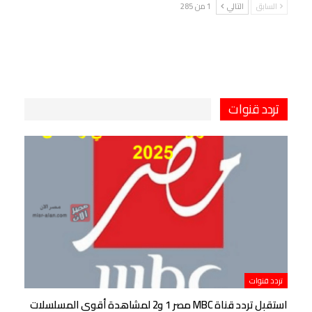
السابق
التالي
1 من 285
تردد قنوات
تردد قنوات
استقبل تردد قناة MBC مصر 1 و2 لمشاهدة أقوى المسلسلات