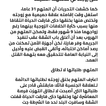
كما كشفت التحريات أن المتهم 31 عاما،
استغل وقت إقامته علاقة حميمية مع زوجته
وتخلص منها بخنقها حتى فارقت الحياة انتقامًا
منها بسبب كثرة الخلافات الزوجية بينهما رغم
زواجهما منذ 9 شهور فقط، وتمكن المتهم من
الهروب بعد أن أغلق باب الشقة عقب تنفيذ
الجريمة وفر هاربًا، لكن أجهزة الأمن تمكنت من
رصد أماكن اختبائه، وألقي القبض عليه وأحيل
إلى النيابة العامة للتحقيق معه بتهمة القتل
العمد.
المتهم: طلباتها لا تطاق
اعترف المتهم بخنق زوجته لطلباتها الدائمة
لـلعلاقة الجنسية قائلًا: مابقتش قادر على
طلباتها التي أصبحت لا تطاق انتهزت فرصة
المعاشرة لها وخنقها حتى فارقت الحياة قفلت
الشقة وسافرت البلد لحد ما الشرطة جت