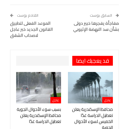
Linkedin
Facebook Messenger
WhatsApp
Telegram
Tumblr
السابق بوست
القادم بوست
البريد الإلكتروني
مفاجأة يفجرها خبير دولى
StumbleUpon
VK
الموعد الفعلى لتطبيق
بشأن سد النهضة الإثيوبي
القانون الجديد خبر عاجل
Viber
BlackBerry
LINE
Digg
لاصحاب الشقق
طباعة
OK.ru
Pinterest
قد يعجبك ايضا
عاجل
عاجل
محافظ الإسكندرية يعلن
بسبب سوء الأحوال الجوية
تعطيل الدراسة غدًا
محافظ الإسكندرية يعلن
الخميس لسوء الأحوال
تعطيل الدراسة غدًا
الجوية