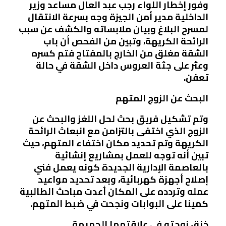
وفور إخطار اللواء رجب عبد العال مساعد وزير
الداخلية مدير أمن الجيزة وجه بسرعة الانتقال
لمسرح البلاغ وبيان ملابساته والكشف عن سبب
الرائحة الكريهة، وتبين من الفحص أن باب
الشقة مغلق من الخارج بالمفتاح فتم كسره
وعثر على جثة العروس داخل الشقة في حالة
تعفن.
البحث عن الزوج المتهم
وتم تشكيل فريق بحث لحل اللغز والبحث عن
الزوج الذي اختفى بالتزامن مع انبعاث الرائحة
الكريهة وتم تحديد مكان اختفاء المتهم، حيث
تبين أنه توجه للعمل بمشاريع إنشائية
بالعاصمة الإدارية الجديدة كونه يعمل فني
إصلاح أجهزة كهربائية، وبعد تحديد مواعيد
عمله وتردده على المكان أعدت مباحث الطالبية
كمينا على البوابات ونجحت في ضبط المتهم.
خنق زوجته في علاقتهما الحميمة