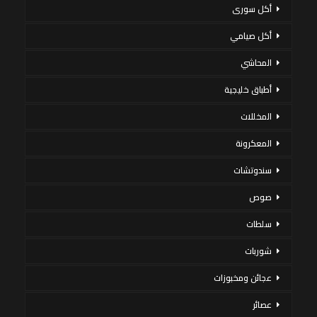
أكل سورى
أكل صيامي
المحاشي
أطباق خليجية
المخللات
المعكرونة
سندوتشات
صوص
سلطات
شوربات
عجائن ومخبوزات
عصائر