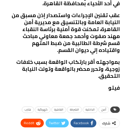
في أحد الأحياء بمحافظة القاهرة.
عقب تقنين الإجراءات واستصدار إذن مسبق من
النيابة العامة وبالتنسيق مع مديرية أمن
القاهرة، تمكنت قوة أمنية برئاسة النقباء
مهند صفوت وأحمد جمعة معاوني مباحث
قسم شرطة الطالبية من ضبط المتهم
واقتياده إلي ديوان القسم.
بمواجهته أقر بارتكاب الواقعة بسبب خلافات
زوجية، وتحرر محضر بالواقعة وتولت النيابة
التحقيق.
فيتو
أمن
الداخلية
الشرطة
القاهرة
كهربائية
هارب
ReddIt
Twitter
Facebook
شارك