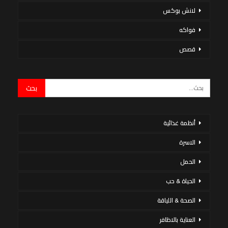
لانش بوكس
فواكه
قصص
أنظمة غذائية
الاسرة
الحمل
الحياة & حب
الصحة & اللياقة
العناية بالاظافر