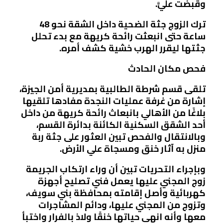
وقبضت عليَّ.
ترك الزوج جثة الضحية داخل الشقة نحو 48
ساعة حتى انبعثت رائحة كريهة مع بدء تحلل
جثتها ليقرر الهرب خشية كشف أمره.
فحص مكان الحادث
تلقى قسم شرطة الطالبية بمديرية أمن الجيزة،
إشارة من غرفة عمليات النجدة مفادها تلقيها
بلاغًا من الأهالي بانبعاث رائحة كريهة من داخل
أحد الشقق السكنية الكائنة بدائرة القسم،
وبالانتقال والفحص تبين العثور على جثة ربة
منزل به آثار خنق ومسجاة علي الأرض.
وبإجراء التحريات تبين أن وراء ارتكاب الجريمة
زوج المجني عليها يعمل فني تصليح أجهزة
كهربائية وأصل إقامته بمحافظة بني سويف،
وتزوج من المجني عليها، ودائم المشاجرات
معها وأنه انهي حياتها خنقًا ولاذ بالفرار واختبأ