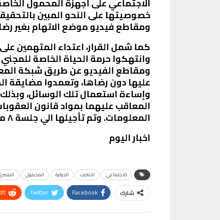
الاجتماعي على أجهزة المحمول الخاص
خصوصيتها على النحو المبين بالتحقيق
ومقاطع فيديو موضع الاتهام بغير رضاء
كما شمل القرار، اعتداء المتهمين على
وانتهكوا حرمة الحياة الخاصة للمجني ع
ومقاطع الفيديو عن طريق شبكة المعل
عليها دون رضاها، وتعمدوا مضايقة ال
وإساءة استعمال تلك الوسائل، وبذلك ي
المعاقب عليهما بمواد قانون العقوبات 
المعلومات. وتم تأجيلها الي جلسة ٨ مارس القادم
اخبار اليوم
الاجتماعي
الانترنت
الدولية
المحمول
المصري
It
Twitter
Facebook
شارك
Telegram
البريد الإلكتروني