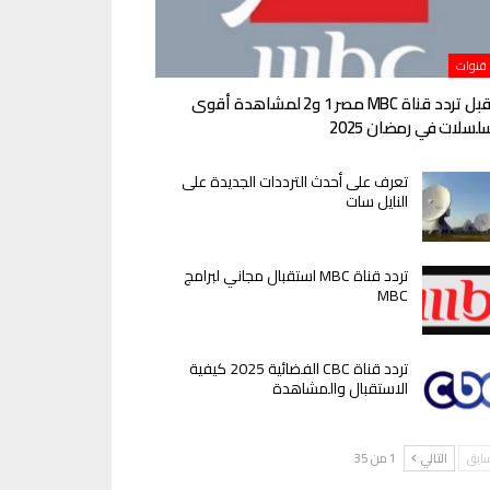
 قنوات
استقبل تردد قناة MBC مصر 1 و2 لمشاهدة أقوى
لسلات في رمضان 2025
تعرف على أحدث الترددات الجديدة على
النايل سات
تردد قناة MBC استقبال مجاني لبرامج
MBC
تردد قناة CBC الفضائية 2025 كيفية
الاستقبال والمشاهدة
سابق
التالي
1 من 35