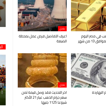
عاجل
هب في مصر اليوم
اعرف التفاصيل فرص عمل بمحطة
الخميس الموافق 13 من شهر
الضبعة
ال
عاجل
م النهاردة
اخر التحديث فقد وصل قيمة ثمن
سعر جرام الذهب عيار 21 الأكثر
شيوعا 1125 جنيها