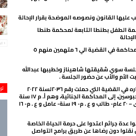
 عليها القانون ونصوصه الموضحة بقرار الإحالة
حكمة الطفل بطنطا التابعة لمحكمة طنطا
لإحالة
ال
وبذلك يصل عدد المتهمين المحالين للمحاكمة في القضية الي ٦ متهمين منهم ٥
لجلسة سوي شقيقتها شاهيناز وخطيبها عبدالله
 الأم والأب عن حضور الجلسة .
تر
جدير بالذكر ان النائب العام قد أصدر قراره في القضية التي حملت رقم ٢٠٣٦لسنة ٢٠٢٢
جنايات كفرالزيات، بإحالة 5 متهمين محبوسين، إلى المحاكمة الجنائية، وهم أ. م ١٧ سنة
– طالب، و م . ض – ٢١ سنة -عامل ، و و.ى – ٢٠ عام- طالب و ع . م- ١٩ سنة- عامل و ع . م- ١٦
وا عدة جرائم اعتدوا على حرمة الحياة الخاصة
ن نقلوا دون رضاها عن طريق برامج التواصل