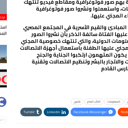
ة بهم صور فوتوغرافية ومقاطع فيديو تنتهك
ات، واستعملوا ونشروا صور فوتوغرافية
 المجني عليها.
تردد
 المبادئ والقيم الأسرية في المجتمع المصري
المس
ليها الفتاة سالفة الذكر بأن نشروا الصور
ومات الدولية، والتي تنتهك خصوصية المجني
مجني عليها الطفلة باستعمال أجهزة الاتصالات
كون المتهمون ارتكبوا الجناية والجنح
والاتجار بالبشر وتنظيم الاتصالات وتقنية
المعلومات
النائب العام
قانون
Tumblr
Linkedin
Facebook Messenger
Redd
ال
StumbleUpon
VK
Digg
طباعة