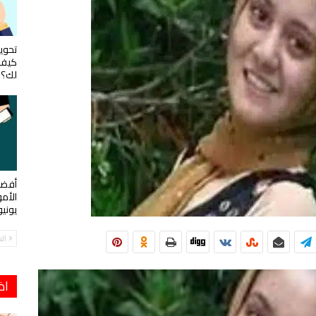
تحويل
كيف 
لك؟
أفضل
الأم
يوني
ال
اخ