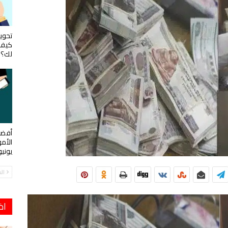
تحويل
كيف 
لك؟
أفضل
الأم
يوني
ال
اخ