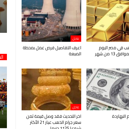
عاجل
هب في مصر اليوم
اعرف التفاصيل فرص عمل بمحطة
الخميس الموافق 13 من شهر
الضبعة
ال
عاجل
م النهاردة
اخر التحديث فقد وصل قيمة ثمن
سعر جرام الذهب عيار 21 الأكثر
شيوعا 1125 جنيها