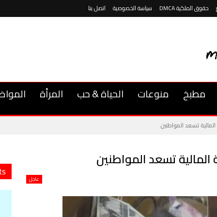
حقوق الملكية DMCA
سياسة الخصوصية
اتصل بنا
مطبخ
منوعات
الحياة & حب
المرأة
المواض
ts
عاجل