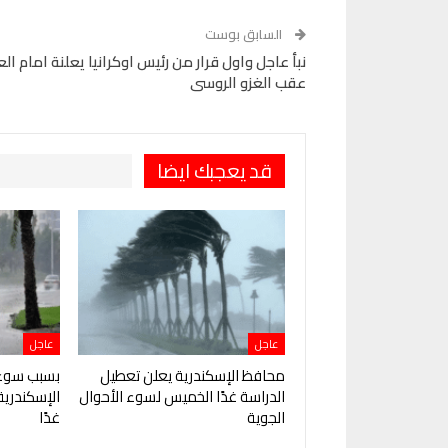
Pinterest
OK.ru
السابق بوست
نبأ عاجل واول قرار من رئيس اوكرانيا يعلنة امام الع
عقب الغزو الروسى
قد يعجبك ايضا
عاجل
عاجل
محافظ الإسكندرية يعلن تعطيل
بسبب سوء 
الدراسة غدًا الخميس لسوء الأحوال
الإسكندرية
الجوية
غدًا