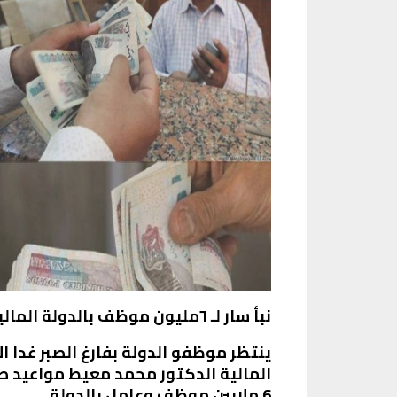
نبأ سار لـ ٦مليون موظف بالدولة المالية تسعد المواطنين
ينتظر موظفو الدولة بفارغ الصبر غدا الأ
6 ملايين موظف وعامل بالدولة.