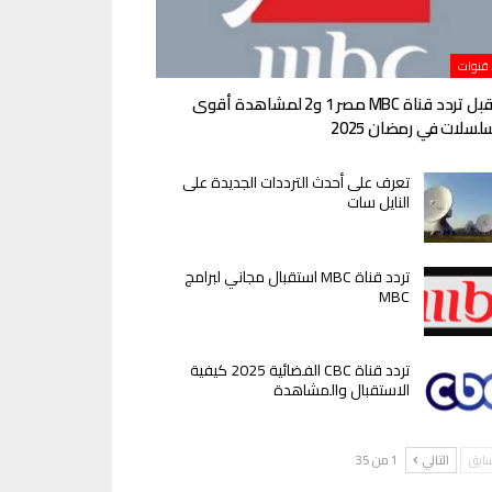
 قنوات
استقبل تردد قناة MBC مصر 1 و2 لمشاهدة أقوى
لسلات في رمضان 2025
تعرف على أحدث الترددات الجديدة على
النايل سات
تردد قناة MBC استقبال مجاني لبرامج
MBC
تردد قناة CBC الفضائية 2025 كيفية
الاستقبال والمشاهدة
سابق
التالي
1 من 35