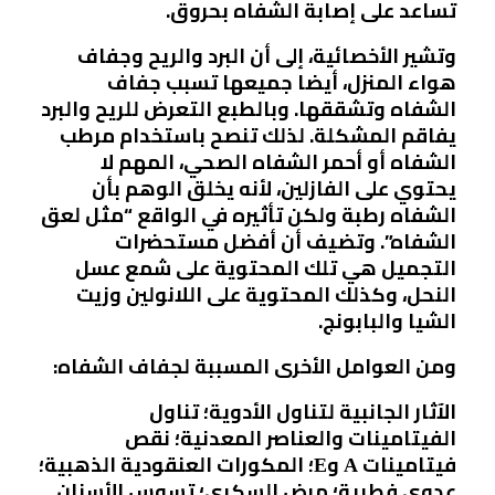
تساعد على إصابة الشفاه بحروق.
وتشير الأخصائية، إلى أن البرد والريح وجفاف
هواء المنزل، أيضا جميعها تسبب جفاف
الشفاه وتشققها. وبالطبع التعرض للريح والبرد
يفاقم المشكلة. لذلك تنصح باستخدام مرطب
الشفاه أو أحمر الشفاه الصحي، المهم لا
يحتوي على الفازلين، لأنه يخلق الوهم بأن
الشفاه رطبة ولكن تأثيره في الواقع “مثل لعق
الشفاه”. وتضيف أن أفضل مستحضرات
التجميل هي تلك المحتوية على شمع عسل
النحل، وكذلك المحتوية على اللانولين وزيت
الشيا والبابونج.
ومن العوامل الأخرى المسببة لجفاف الشفاه:
الآثار الجانبية لتناول الأدوية؛ تناول
الفيتامينات والعناصر المعدنية؛ نقص
فيتامينات А وЕ؛ المكورات العنقودية الذهبية؛
عدوى فطرية؛ مرض السكري؛ تسوس الأسنان