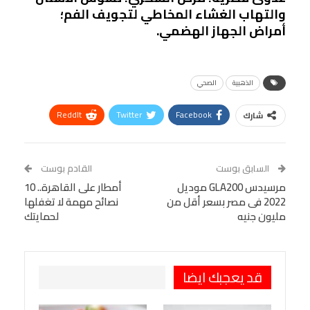
والتهاب الغشاء المخاطي لتجويف الفم؛
أمراض الجهاز الهضمي.
الذهبية
الصحي
ReddIt
Twitter
Facebook
شارك
Linkedin
Facebook Messenger
WhatsApp
Telegram
Tumblr
السابق بوست
القادم بوست
البريد الإلكتروني
مرسيدس GLA200 موديل
StumbleUpon
VK
أمطار على القاهرة.. 10
2022 فى مصر بسعر أقل من
نصائح مهمة لا تغفلها
Viber
BlackBerry
LINE
Digg
مليون جنيه
لحمايتك
طباعة
OK.ru
Pinterest
قد يعجبك ايضا