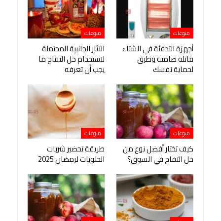
منوعات
منوعات
أجهزة التدفئة في الشتاء
الآثار الجانبية المحتملة
قاتلة صامتة وطرق
لاستخدام خل التفاح ما
لحماية نفسك
يجب أن تعرفه
منوعات
منوعات
كيف تختار أفضل نوع من
طريقة تحضير شربات
خل التفاح في السوق؟
الحلويات لرمضان 2025