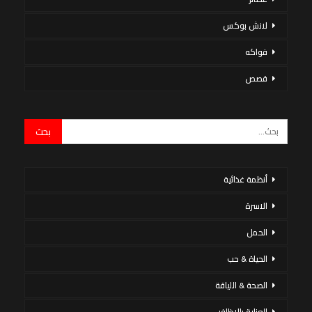
لانش بوكس
فواكه
قصص
أنظمة غذائية
الاسرة
الحمل
الحياة & حب
الصحة & اللياقة
العناية بالاظافر