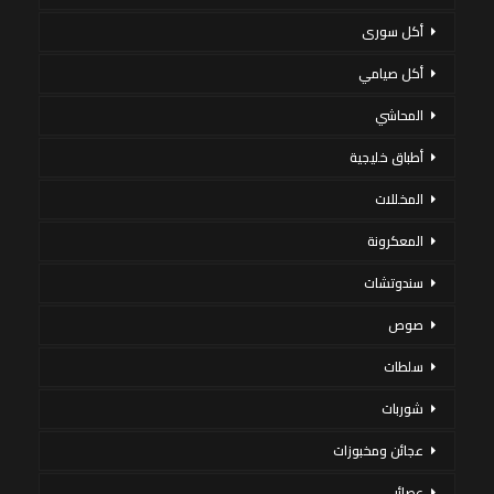
أكل سورى
أكل صيامي
المحاشي
أطباق خليجية
المخللات
المعكرونة
سندوتشات
صوص
سلطات
شوربات
عجائن ومخبوزات
عصائر