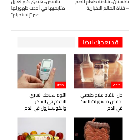
البريد الإلكتروني
باكستان.. شاحنة طعام للصم
StumbleUpon
VK
بالأبيض.. هيدي كرم تغازل
– قناة العالم الاخبارية
متابعيها في أحدث ظهور لها
Viber
BlackBerry
LINE
Digg
عبر “إنستجرام”
طباعة
OK.ru
Pinterest
قد يعجبك ايضا
صحة
صحة
خل التفاح علاج طبيعي
الثوم سلاحك السري
لخفض مستويات السكر
للتحكم في السكر
في الدم
والكوليسترول في الدم