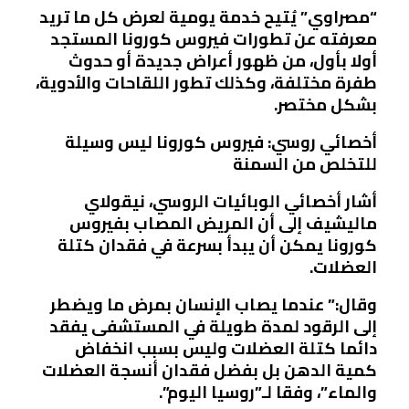
“مصراوي” يُتيح خدمة يومية لعرض كل ما تريد
معرفته عن تطورات فيروس كورونا المستجد
أولا بأول، من ظهور أعراض جديدة أو حدوث
طفرة مختلفة، وكذلك تطور اللقاحات والأدوية،
بشكل مختصر.
أخصائي روسي: فيروس كورونا ليس وسيلة
للتخلص من السمنة
أشار أخصائي الوبائيات الروسي، نيقولاي
ماليشيف إلى أن المريض المصاب بفيروس
كورونا يمكن أن يبدأ بسرعة في فقدان كتلة
العضلات.
وقال:” عندما يصاب الإنسان بمرض ما ويضطر
إلى الرقود لمدة طويلة في المستشفى يفقد
دائما كتلة العضلات وليس بسبب انخفاض
كمية الدهن بل بفضل فقدان أنسجة العضلات
والماء”، وفقا لـ”روسيا اليوم”.