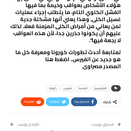
هؤلاء الأشخاص بعواقب وخيمة بما فيها
الفشل الكلوي التام، ما يتطلب إجراء عمليات
غسيل الكلى. وهذا يعني أنها مشكلة جدية
لمن يعاني من أمراض الكلى المزمنة فعلا. لذلك
عليهم أن يكونوا حذرين جدا، لأن هذه العواقب
لا رجعة فيها”.
لمتابعة أحدث تطورات كورونا ومعرفة كل ما
هو جديد عن الفيرس.. اضغط هنا
المصدر مصراوى
البروفيسور
الروسية
فيروس
كورونا
ReddIt
Twitter
Facebook
شارك
Linkedin
Facebook Messenger
WhatsApp
Telegram
Tumblr
السابق بوست
القادم بوست