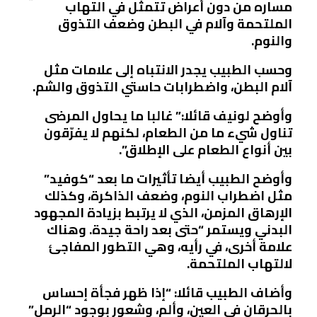
مساره من دون أعراض تتمثل في التهاب
الملتحمة وآلام في البطن وضعف التذوق
والنوم.
وحسب الطبيب يجدر الانتباه إلى علامات مثل
آلام البطن، واضطرابات حاستي التذوق والشم.
وأوضح لونيف قائلا:” غالبا ما يحاول المرضى
تناول شيء ما من الطعام، لكنهم لا يفرّقون
بين أنواع الطعام على الإطلاق”.
وأوضح الطبيب أيضا تأثيرات ما بعد “كوفيد”
مثل اضطراب النوم، وضعف الذاكرة، وكذلك
الإرهاق المزمن، الذي لا يرتبط بزيادة المجهود
البدني ويستمر “حتى بعد راحة جيدة. وهناك
علامة أخرى، في رأيه، وهي التطور المفاجئ
لالتهاب الملتحمة.
وأضاف الطبيب قائلا: “إذا ظهر فجأة إحساس
بالحرقان في العين، وألم، وشعور بوجود “الرمل”