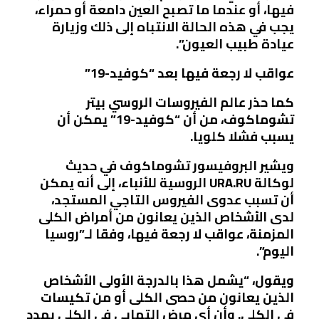
فيها، أو عندما ما تصبح العين دامعة أو حمراء،
يجب في هذه الحالة الانتباه إلى ذلك وزيارة
عيادة طبيب العيون”.
عواقب لا رجعة فيها بعد “كوفيد-19”
كما حذر عالم الفيروسات الروسي بيتر
تشوماكوف، من أن “كوفيد-19” يمكن أن
يسبب فشلا كلويا.
ويشير البروفيسور تشوماكوف في حديث
لوكالة URA.RU الروسية للأنباء، إلى أنه يمكن
أن تسبب عدوى الفيروس التاجي المستجد،
لدى الأشخاص الذين يعانون من أمراض الكلى
المزمنة، عواقب لا رجعة فيها، وفقا لـ”روسيا
اليوم”.
ويقول، “يشمل هذا بالدرجة الأولى الأشخاص
الذين يعانون من حصى الكلى أو من تكيسات
في الكلى. وأن أي مرض التهابي في الكلى يهدد