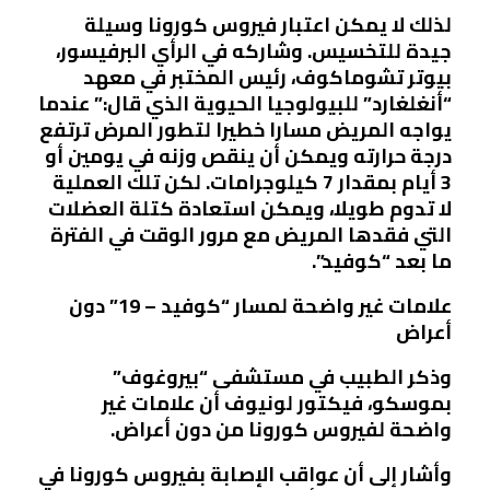
لذلك لا يمكن اعتبار فيروس كورونا وسيلة
جيدة للتخسيس. وشاركه في الرأي البرفيسور،
بيوتر تشوماكوف، رئيس المختبر في معهد
“أنغلغارد” للبيولوجيا الحيوية الذي قال:” عندما
يواجه المريض مسارا خطيرا لتطور المرض ترتفع
درجة حرارته ويمكن أن ينقص وزنه في يومين أو
3 أيام بمقدار 7 كيلوجرامات. لكن تلك العملية
لا تدوم طويلا، ويمكن استعادة كتلة العضلات
التي فقدها المريض مع مرور الوقت في الفترة
ما بعد “كوفيد”.
علامات غير واضحة لمسار “كوفيد – 19” دون
أعراض
وذكر الطبيب في مستشفى “بيروغوف”
بموسكو، فيكتور لونيوف أن علامات غير
واضحة لفيروس كورونا من دون أعراض.
وأشار إلى أن عواقب الإصابة بفيروس كورونا في