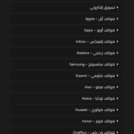
تسويق إلكتروني
هواتف أبل – Apple
هواتف أوبو – Oppo
هواتف إنفينكس – Infinix
هواتف ريلمي – Realme
هواتف سامسونج – Samsung
هواتف شاومي – Xiaomi
هواتف فيفو – Vivo
هواتف نوكيا – Nokia
هواتف هواوي – Huawei
هواتف هونر – honor
هواتف ون بلس – OnePlus