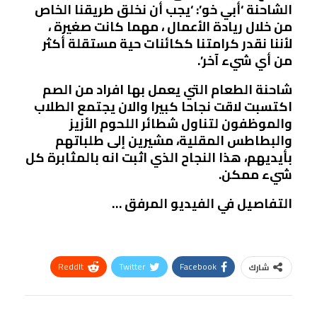
الشاحنة ‘أبي خو’: ‘يجب أن نخلق طريقنا الخاص
من خلال ريادة الأعمال ، مهما كانت صغيرة ،
لأننا نقدر كرامتنا ككائنات حية مستقلة أكثر
من أي شيء آخر’.
شاحنة الطعام التي يعمل بها افراد من الصم
اكتسبت لاقت نجاحا كبيرا والان يجتمع الطلاب
والموظفون لتناول شطائر اللحوم الأزيز
والبطاطس المقلية، مشيرين إلى طلباتهم
بأيديهم، هذا النجاح الذي اثبت انه بالمثابرة كل
شيء ممكن.
التفاصيل في الفيديو المرفق …
ReddIt
Twitter
Facebook
شارك
Linkedin
Facebook Messenger
WhatsApp
Telegram
Tumblr