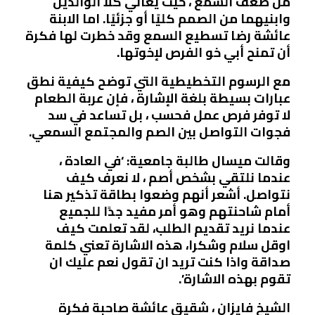
من ضعف السمع ، حيث يعاني كلا الوالدين
وابنيهما من الصمم كليًا أو جزئيًا. اما الابنة
عائشة رضا تسطيع السمع وقد خطرت لها فكرة
أن تمنح أبي خو الفرص لإخوتها.
مع الرسوم التخطيطية التي توضح كيفية نطق
عبارات بسيطة بلغة الإشارة ، فإن عربة الطعام
لا توفر فرص عمل فحسب ، بل تساعد في سد
فجوات التواصل بين الصم والمجتمع السمعي.
وقالت ميسال طالبة جامعية: ‘في العادة ،
عندما نلتقي بشخص أصم ، لا نعرف كيف
نتواصل. أشعر أنهم وضعوا بطاقة تذكير هنا
أمام شاحنتهم وهو أمر مفيد جدًا للجميع
عندما نريد تقديم الطلب، لقد تعلمت كيف
اوقل سلام وشكرا، هذه الاشارة تعني كلمة
صداقة واذا كنت تريد ان تقول نعم عليك ان
تقوم بهذه الاشارة’.
الشيخ فايزان ، شقيق عائشة صاحبة فكرة