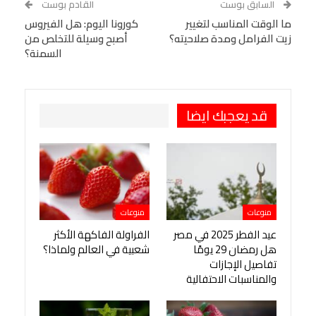
السابق بوست
القادم بوست
البريد الإلكتروني
ما الوقت المناسب لتغيير
StumbleUpon
VK
كورونا اليوم: هل الفيروس
زيت الفرامل ومدة صلاحيته؟
أصبح وسيلة للتخلص من
Viber
BlackBerry
LINE
Digg
السمنة؟
طباعة
OK.ru
Pinterest
قد يعجبك ايضا
منوعات
منوعات
عيد الفطر 2025 في مصر
الفراولة الفاكهة الأكثر
هل رمضان 29 يومًا
شعبية في العالم ولماذا؟
تفاصيل الإجازات
والمناسبات الاحتفالية