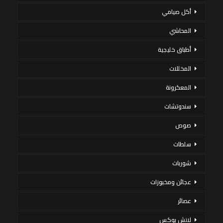
أكل صيامي
المحاشي
أطباق خليجية
المخللات
المعكرونة
سندوتشات
صوص
سلطات
شوربات
عجائن ومخبوزات
عصائر
لانش بوكس