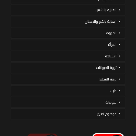
العناية بالشعر
العناية بالفم والأسنان
القهوة
المرأة
السياحة
تربية الحيوانات
تربية القطط
دايت
منوعات
موضوع تعبير