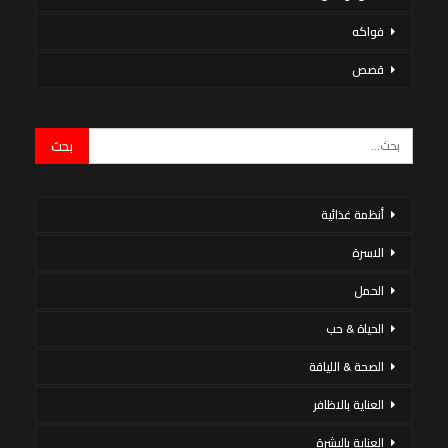
فواكه
قصص
أنظمة غذائية
الاسرة
الحمل
الحياة & حب
الصحة & اللياقة
العناية بالاظافر
العناية بالبشرة