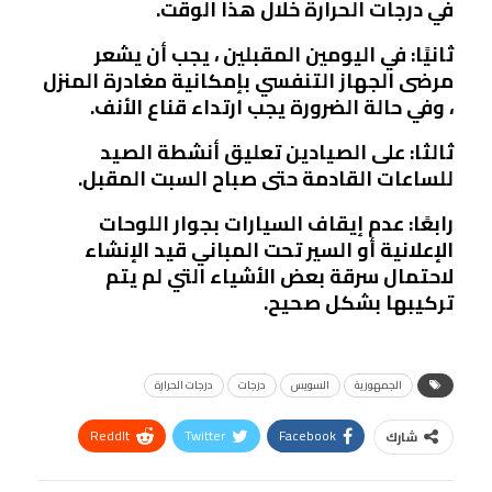
في درجات الحرارة خلال هذا الوقت.
ثانيًا: في اليومين المقبلين ، يجب أن يشعر
مرضى الجهاز التنفسي بإمكانية مغادرة المنزل
، وفي حالة الضرورة يجب ارتداء قناع الأنف.
ثالثا: على الصيادين تعليق أنشطة الصيد
للساعات القادمة حتى صباح السبت المقبل.
رابعًا: عدم إيقاف السيارات بجوار اللوحات
الإعلانية أو السير تحت المباني قيد الإنشاء
لاحتمال سرقة بعض الأشياء التي لم يتم
تركيبها بشكل صحيح.
الجمهورية
السويس
درجات
درجات الحرارة
ReddIt
Twitter
Facebook
شارك
Linkedin
Facebook Messenger