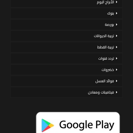
الأبراج اليوم
بنوك
بورصة
تربية الحيوانات
تربية القطط
تردد قنوات
خضروات
فوائد العسل
فيتامينات ومعادن