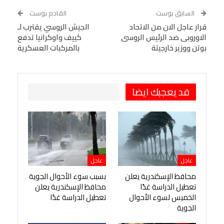
WhatsApp
Telegram
Tumblr
السابق بوست
القادم بوست
البريد الإلكتروني
قرار عاجل الان من الاتحاد
StumbleUpon
VK
الجيش الروسي يقترب لـ
الاوروبى ضد الرئيس الروسى
كييف واوكرانيا تدفع
Viber
BlackBerry
LINE
Digg
بوتن ووزير خارجيتة
بالمركبات العسكرية
طباعة
OK.ru
Pinterest
قد يعجبك ايضا
عاجل
عاجل
محافظ الإسكندرية يعلن
بسبب سوء الأحوال الجوية
تعطيل الدراسة غدًا
محافظ الإسكندرية يعلن
الخميس لسوء الأحوال
تعطيل الدراسة غدًا
الجوية