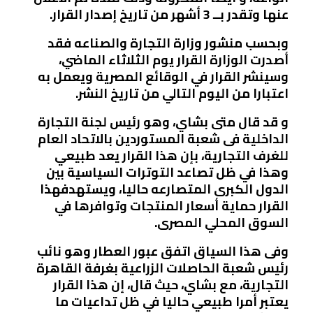
عنها وتقدر بــ 3 أشهر من تاريخ إصدار القرار.
وبحسب منشور وزارة التجارة والصناعه فقد
أصدرت الوزارة القرار يوم الثلاثاء الماضي،
وسينشر القرار في الوقائع المصرية ويعمل به
اعتبارا من اليوم التالي من تاريخ النشر.
و قد قال متى بشاي، وهو رئيس لجنة التجارة
الداخلية فى شعبة المستوردين بالاتحاد العام
للغرف التجارية، بإن هذا القرار يعد طبيعي
وهذا في ظل تصاعد التوترات السياسية بين
الدول الكبرى المتصارعه حاليا، ويستهدفهذا
القرار حماية أسعار المنتجات وتوافرها في
السوق المحلي المصرى.
وفى هذا السياق اتفق عبور العطار وهو نائب
رئيس شعبة الحاصلات الزراعية بغرفة القاهرة
التجارية، مع بشاي، حيث قال، إن هذا القرار
يعتبر أمرا طبيعي حاليا في ظل تداعيات ما