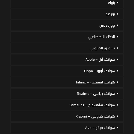
بنوك
بورصة
ووردبريس
الذكاء الاصطناعي
تسويق إلكتروني
هواتف أبل – Apple
هواتف أوبو – Oppo
هواتف إنفينكس – Infinix
هواتف ريلمي – Realme
هواتف سامسونج – Samsung
هواتف شاومي – Xiaomi
هواتف فيفو – Vivo