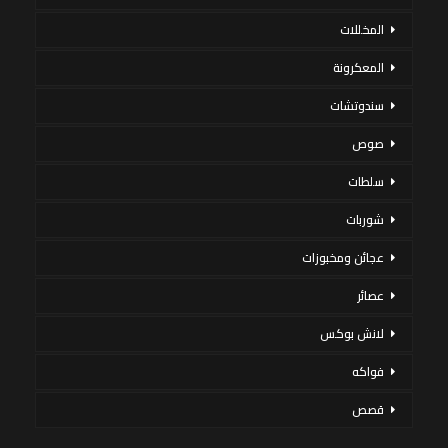
المخللات
المعكرونة
سندوتشات
صوص
سلطات
شوربات
عجائن ومخبوزات
عصائر
لانش بوكس
فواكه
قصص