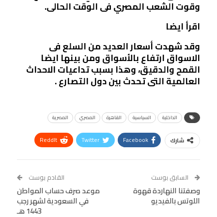
وقوت الشعب المصري فى الوقت الحالى.
اقرأ ايضا
وقد شهدت أسعار العديد من السلع فى
الاسواق ارتفاع بالأسواق ومن بينها ايضا
القمح والدقيق، وهذا بسبب تداعيات الاحداث
العالمية التى تحدث بين دول التصارع .
الداخلية
السياسية
القاهرة
المصري
المصرية
ReddIt
Twitter
Facebook
شارك
Linkedin
Facebook Messenger
WhatsApp
Telegram
Tumblr
السابق بوست
القادم بوست
البريد الإلكتروني
وصفتنا النهاردة قهوة
StumbleUpon
VK
موعد صرف حساب المواطن
اللوتس بالفيديو
في السعودية لشهر رجب
Viber
BlackBerry
LINE
Digg
1443 هـ