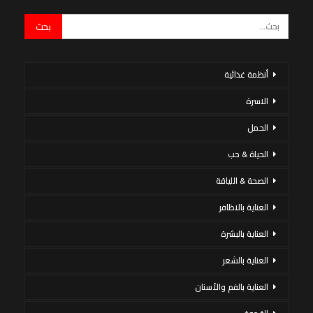
أنظمة غذائية
الاسرة
الحمل
الحياة & حب
الصحة & اللياقة
العناية بالاظافر
العناية بالبشرة
العناية بالشعر
العناية بالفم والأسنان