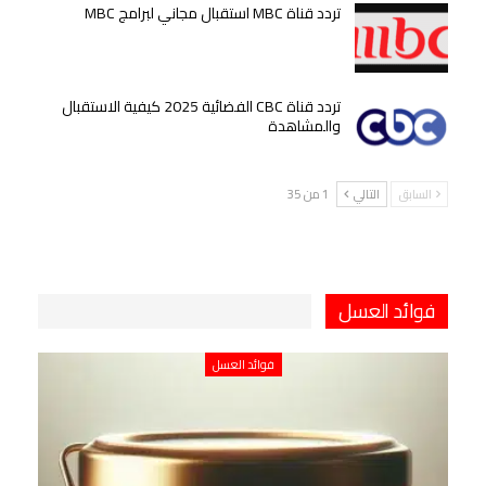
تردد قناة MBC استقبال مجاني لبرامج MBC
تردد قناة CBC الفضائية 2025 كيفية الاستقبال
والمشاهدة
السابق
التالي
1 من 35
فوائد العسل
فوائد العسل