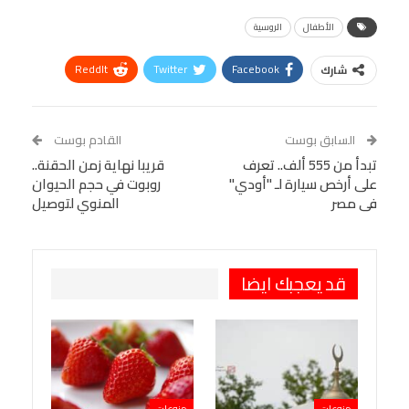
الأطفال
الروسية
ReddIt
Twitter
Facebook
شارك
Linkedin
Facebook Messenger
WhatsApp
Telegram
Tumblr
السابق بوست
القادم بوست
البريد الإلكتروني
تبدأ من 555 ألف.. تعرف
StumbleUpon
VK
قريبا نهاية زمن الحقنة..
على أرخص سيارة لـ "أودي"
روبوت في حجم الحيوان
Viber
BlackBerry
LINE
Digg
فى مصر
المنوي لتوصيل
طباعة
OK.ru
Pinterest
قد يعجبك ايضا