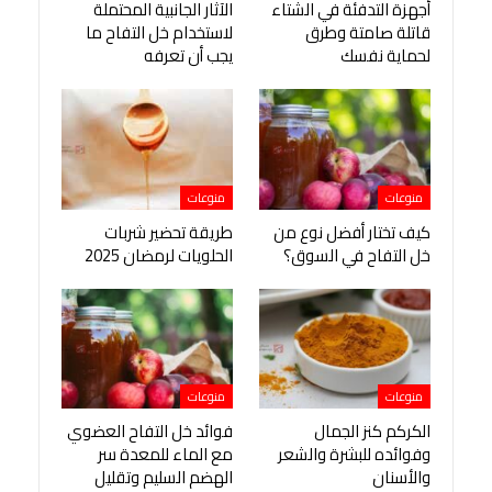
أجهزة التدفئة في الشتاء
الآثار الجانبية المحتملة
قاتلة صامتة وطرق
لاستخدام خل التفاح ما
لحماية نفسك
يجب أن تعرفه
منوعات
منوعات
كيف تختار أفضل نوع من
طريقة تحضير شربات
خل التفاح في السوق؟
الحلويات لرمضان 2025
منوعات
منوعات
الكركم كنز الجمال
فوائد خل التفاح العضوي
وفوائده للبشرة والشعر
مع الماء للمعدة سر
والأسنان
الهضم السليم وتقليل