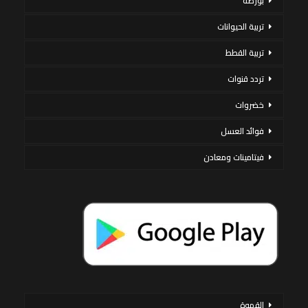
بورصة
تربية الحيوانات
تربية القطط
تردد قنوات
خضروات
فوائد العسل
فيتامينات ومعادن
القهوة