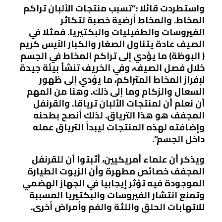
واستطردت قائلا :”تسبب منتجات الألبان تراكم
المخاط. والمخاط أرضية خصبة لتكاثر
الفيروسات والطفيليات والبكتيريا. فمثلا في
الصيف عادة يتناول الصغار والكبار الآيس كريم
( البوظة) ما يؤدي إلى تراكم المخاط في الجسم
خلال فصل الصيف، وفي الخريف تنشأ بيئة جيدة
لإفراز المخاط المتراكم، ما يؤدي إلى ظهور
السعال والزكام وما إلى ذلك. وهنا من المهم
أن نعلم أن لمنتجات الألبان ترياقا. والقرنفل
المجفف هو هذا الترياق. لذلك أنصح بطحنه
وإضافته لهذه المنتجات ليبدأ الترياق عمله
داخل الجسم”.
ويذكر أن علماء أمريكيين، أثبتوا أن للقرنفل
المجفف خصائص مطهرة وأن الزيوت الطيارة
الموجودة فيه تؤثر إيجابيا في الجهاز الهضمي
وتمنع انتشار الفيروسات والبكتيريا المسببة
للاتهابات الحلق واللثة والفم وأمراض أخرى.