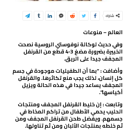
شارك
العالم – منوعات
وفي حديث لوكالة نوفوستي الروسية نصحت
الخبيرة بضرورة مضغ 3-4 قطع من القرنفل
المجفف جيدا على الريق.
وأضافت : “بما أن الطفيليات موجودة في جسم
كل إنسان، لذلك يجب منع تكاثرها. والقرنفل
المجفف يساعد جيدا في هذه الحالة ويزيل
أكياسها”.
وتابعت : إن خليط القرنفل المجفف ومنتجات
الحليب يحمي الأطفال من تراكم المخاط في
جسمهم. ويفضل طحن القرنفل المجفف ومن
ثم خلطه بمنتجات الألبان ومن ثم تناولها.