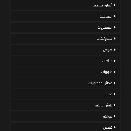
أطباق خليجية
المخللات
المعكرونة
سندوتشات
صوص
سلطات
شوربات
عجائن ومخبوزات
عصائر
لانش بوكس
فواكه
قصص