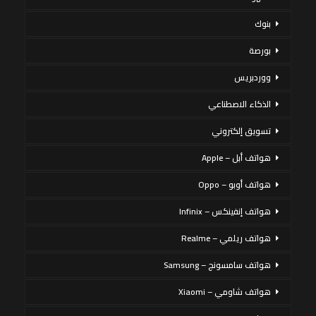
بنوك
بورصة
ووردبريس
الذكاء الاصطناعي
تسويق إلكتروني
هواتف أبل – Apple
هواتف أوبو – Oppo
هواتف إنفينكس – Infinix
هواتف ريلمي – Realme
هواتف سامسونج – Samsung
هواتف شاومي – Xiaomi