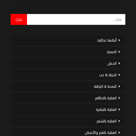
أنظمة غذائية
الاسرة
الحمل
الحياة & حب
الصحة & اللياقة
العناية بالاظافر
العناية بالبشرة
العناية بالشعر
العناية بالفم والأسنان