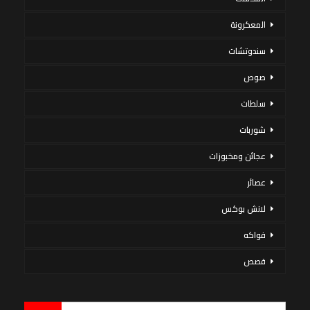
المعكرونة
سندوتشات
صوص
سلطات
شوربات
عجائن ومخبوزات
عصائر
لانش بوكس
فواكه
قصص