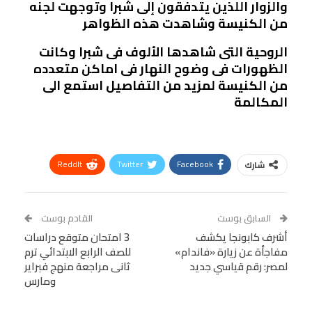
والزوار اللذين يتدفقون إلى شبرا وتوجهت لجنه
من الكنيسة وشاهدت هذه الظواهر
الروحية التى شاهدها الألوف فى شبرا وكانت
الظهورات فى وضوح النهار فى اماكن متعدده
من الكنيسة لمزيد من التفاصيل استمع الى
المكالمة
ReddIt
Twitter
Facebook
شارك
Linkedin
Facebook Messenger
WhatsApp
Telegram
Tumblr
السابق بوست
القادم بوست
البريد الإلكتروني
أشرف كابونجا يكشف
StumbleUpon
VK
3 امتحان متوقع دراسات
مفاجأة عن زيارة «فاندام»
للصف الرابع الابتدائي ترم
Viber
BlackBerry
LINE
Digg
لمصر: رقم قياسي جديد
ثانى مراجعة منهج فبراير
ومارس
طباعة
OK.ru
Pinterest