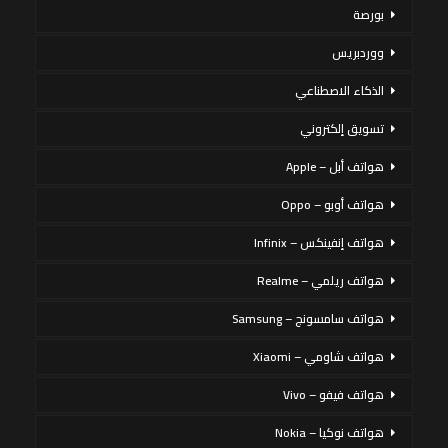
بورصة
ووردبريس
الذكاء الاصطناعي
تسويق إلكتروني
هواتف أبل – Apple
هواتف أوبو – Oppo
هواتف إنفينكس – Infinix
هواتف ريلمي – Realme
هواتف سامسونج – Samsung
هواتف شاومي – Xiaomi
هواتف فيفو – Vivo
هواتف نوكيا – Nokia