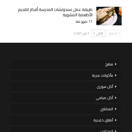
طريقة عمل سندوتشات المدرسة أفكار لتقديم
الأطعمة المشوية
11 شهر منذ
السابق
التالي
1 من 2٬261
مطبخ
مأكولات بحرية
أكل سورى
أكل صيامي
المحاشي
أطباق خليجية
المخللات