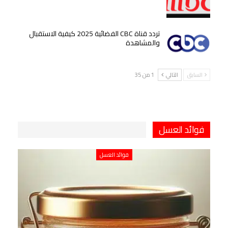
تردد قناة CBC الفضائية 2025 كيفية الاستقبال
والمشاهدة
السابق
التالي
1 من 35
فوائد العسل
فوائد العسل