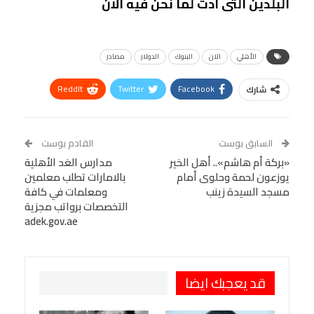
البلدين التى ادت لما نحن فيه الان
الأهلي
الان
البنوك
الدولار
مصادر
ReddIt
Twitter
Facebook
شارك
Linkedin
Facebook Messenger
WhatsApp
Telegram
Tumblr
السابق بوست
القادم بوست
البريد الإلكتروني
«بركة أم هاشم».. أهل الخير
StumbleUpon
VK
مدارس الغد الأهلية
يوزعون لحمة وحلوى أمام
بالامارات تطلب معلمين
Viber
BlackBerry
LINE
Digg
مسجد السيدة زينب
ومعلمات في كافة
التخصصات برواتب مجزية
طباعة
OK.ru
Pinterest
adek.gov.ae
قد يعجبك ايضا