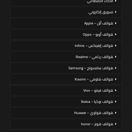
الذكاء الاصطناعي
تسويق إلكتروني
هواتف أبل – Apple
هواتف أوبو – Oppo
هواتف إنفينكس – Infinix
هواتف ريلمي – Realme
هواتف سامسونج – Samsung
هواتف شاومي – Xiaomi
هواتف فيفو – Vivo
هواتف نوكيا – Nokia
هواتف هواوي – Huawei
هواتف هونر – honor