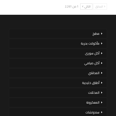
السابق
التالي
1 من 2٬261
مطبخ
مأكولات بحرية
أكل سورى
أكل صيامي
المحاشي
أطباق خليجية
المخللات
المعكرونة
سندوتشات