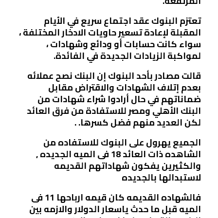
المرتفعة.
تعتزم البنوك عقد اجتماع سريع في الأيام
المقبلة لإعادة تسعير حاويات الادخار المختلفة ،
سواء كانت حسابات أو ودائع وشهادات ،
لمواكبة الزيادات الجديدة في الفائدة.
قالت مصادر بأحد البنوك إن البنك نصح عملائه
بعدم إتلاف الشهادات والاقتراض مقابل
ضماناتهم في حال أرادوا شراء شهادات من
البنك الأهلي ومصر للاستفادة من فرق العائد
لكن العديد منهم فضل كسرها. .
الجميع يهرول على البنوك للاستفاده من
الشاهده ذات العائد 18 فى الميه الجديده ,
والكثيرين يفكون شهاداتهم القديمه
لاستبدالها بالجديده
فالشهاده القديمه كان قيمه ارباحها 11 فى
الميه قبل ما حدث ياسعار الدولار والازمه بين