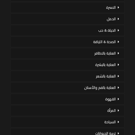
الاسرة
الحمل
الحياة & حب
الصحة & اللياقة
العناية بالاظافر
العناية بالبشرة
العناية بالشعر
العناية بالفم والأسنان
القهوة
المرأة
السياحة
تربية الحيوانات