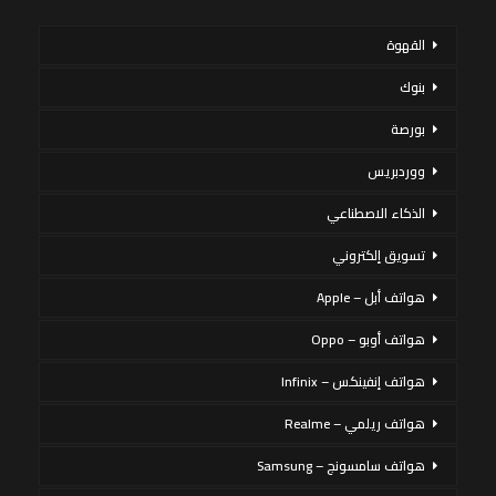
القهوة
بنوك
بورصة
ووردبريس
الذكاء الاصطناعي
تسويق إلكتروني
هواتف أبل – Apple
هواتف أوبو – Oppo
هواتف إنفينكس – Infinix
هواتف ريلمي – Realme
هواتف سامسونج – Samsung