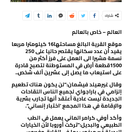
شارك
العالم – خاص بالعالم
موقع القرية البالغ مساحتها16 كيلومترا مربعا
يفيد أن عدد سكانها يقتصر حاليا على 250
نسمة مشيرا الى العمل على فرز أكثر من
1500قطعة أرض في المستوطنة لتصبح قادرة
على استيعاب ما يصل إلى عشرين ألف شخص..
وقال غيرهيلد فيشمان:”لن يكون هناك تطعيم
إلزامي في باراجواي لجميع الناس اللقاحات
الجديدة ليست عادية أعتقد أنها تجارب بشرية
والإقامة في هذا المجمع ‘اختبار إنساني”.
وأكد أوفي كرامر الماني يعمل في الطب
الطبيعي والبديل:”تركت أوروبا لأن الخيارات
البديلة غير مرغوب بها في القارة. وفيروس