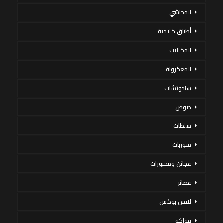
المحاشي
أطباق خليجية
المخللات
المعكرونة
سندوتشات
صوص
سلطات
شوربات
عجائن ومخبوزات
عصائر
لانش بوكس
فواكه