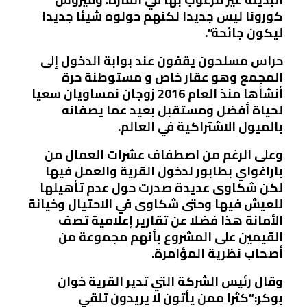
كورونا ليس جديدا لكنهم حولوه شيئا جديدا
ليكون جائحة”.
حراس مسلحون يقفون عند بوابة الدخول إلى
المجمع وهو عقار خاص و مستوطنة حرة
أنشأها منذ العام 2016 زوجان نمساويان سعيا
لحياة أفضل ومستقبل بعيد عما يصفانه
بالميول الاشتراكية في العالم.
وعلى الرغم من اصطفاف عشرات العمال من
باراغواي بطابور لدخول القرية والعمل فيها
لكن شكاوى عديدة صدرت حول عدم تأهيلها
للعيش فيها وحتى شكاوى في الاحتيال وخيانة
الأمانة هذا فضلا عن تقارير إعلامية تصف
القيمين على المشروع بأنهم مجموعة من
أصحاب نظرية المؤامرة.
وقال رئيس الشركة التي تدير القرية خوان
بوكر:”كثرا ممن يأتون لا يريدون تلقي