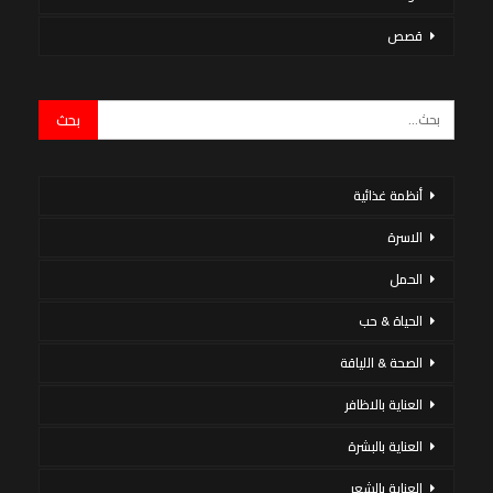
قصص
أنظمة غذائية
الاسرة
الحمل
الحياة & حب
الصحة & اللياقة
العناية بالاظافر
العناية بالبشرة
العناية بالشعر