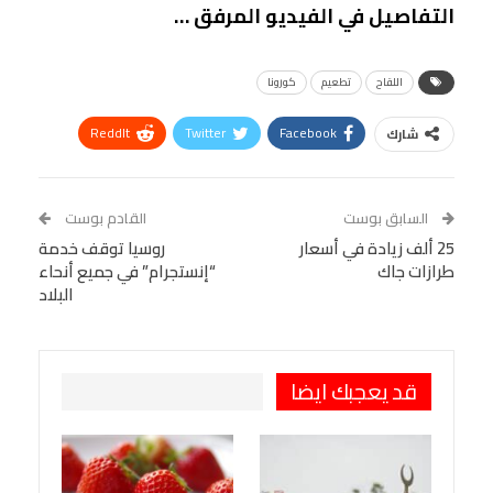
التفاصيل في الفيديو المرفق …
اللقاح
تطعيم
كورونا
ReddIt
Twitter
Facebook
شارك
Linkedin
Facebook Messenger
WhatsApp
Telegram
Tumblr
السابق بوست
القادم بوست
البريد الإلكتروني
25 ألف زيادة في أسعار
StumbleUpon
VK
روسيا توقف خدمة
طرازات جاك
“إنستجرام” في جميع أنحاء
Viber
BlackBerry
LINE
Digg
البلاد
طباعة
OK.ru
Pinterest
قد يعجبك ايضا