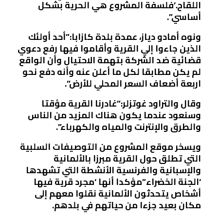
اللقاح.’فلسفة المشروع هي الحرية بشكل
أساسي”.
ونوه أمادو دياز، عمدة بلدة كازابا:”أحد أولئك
الذين جاءوا إلي القرية وأقاموا فيها رفع دعوي
قضائية ضد الشركة بتهمة الاحتيال وأن الواقع
لم يكن مطابقا لكل ما أعلن عنه وأنه دفع نحو
اربعة أضعاف السعر المحلي للأرض”.
وقال والتراود غوتزلر:”غادرنا القرية مؤقتا
وسنعود عندما يكون هناك المزيد من الناس
والطرق والإنترنت والمياه والكهرباء”.
ويسخر موقع المشروع من التوصيفات السلبية
التي تطلق حول القرية مبرزا بالألمانية
والإسبانية والفرنسية الأنشطة التي تشهدها
‘الجنة الخضراء”مؤكدا أنها ‘مجرد قرية فيها
أشخاص يتحدثون الألمانية نقلوا معهم إلى
مكان بعيد جزءا من حياتهم في بلدهم.