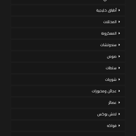
أطباق خليجية
المخللات
المعكرونة
سندوتشات
صوص
سلطات
شوربات
عجائن ومخبوزات
عصائر
لانش بوكس
فواكه