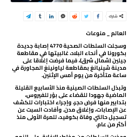
شارك
العالم _ منوعات
وسجلت السلطات الصحية 4770 إصابة جديدة
بكورونا في أنحاء البلاد، غالبيتها في مقاطعة
جيلين (شمال شرق)، فيما فرضت إغلاقا على
مدينة شينيانغ بمقاطعة لياونينغ المجاورة في
ساعة متأخرة من يوم أمس الإثنين.
وتبذل السلطات الصينية منذ الأسابيع القليلة
الماضية جهودا للقضاء على بؤر للفيروس،
بتدابير منها فرض حجر، وإجراء اختبارات للكشف
عن الإصابات، وإغلاق مدن. وأفادت السبت عن
تسجيل حالتي وفاة بكوفيد، للمرة الأولى منذ
أكثر من عام.
وحذرت السلطات من مخاطر الإغلاق على النمو