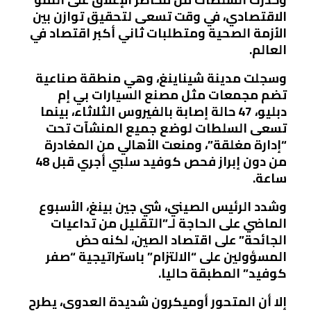
الاقتصادي، في وقت تسعى لتحقيق توازن بين
الأزمة الصحية ومتطلبات ثاني أكبر اقتصاد في
العالم.
وسجلت مدينة شيناينغ، وهي منطقة صناعية
تضم مجمعات مثل مصنع السيارات بي إم
دبليو، 47 حالة إصابة بالفيروس الثلاثاء، بينما
تسعى السلطات لوضع جميع المنشآت تحت
“إدارة مغلقة”، ومنعت الأهالي من المغادرة
من دون إبراز فحص كوفيد سلبي أجري قبل 48
ساعة.
وشدد الرئيس الصيني، شي جين بينغ، الأسبوع
الماضي على الحاجة لـ”التقليل من تداعيات
الجائحة” على اقتصاد الصين، لكنه حض
المسؤولين على “الالتزام” باستراتيجية “صفر
كوفيد” المطبقة حاليا.
إلا أن المتحور أوميكرون شديدة العدوى، يطرح