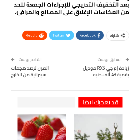
بعد التخفيف التدريجي للإجراءات الجمعة للحد
من انعكاسات الإغلاق على المصانع والمرافئ.
ReddIt
Twitter
Facebook
شارك
Linkedin
Facebook Messenger
WhatsApp
Telegram
Tumblr
السابق بوست
القادم بوست
البريد الإلكتروني
زيادة إم جي RX5 موديل
StumbleUpon
VK
الصين ترصد هجمات
بقمية 43 ألف جنيه
سيبرانية من الخارج
Viber
BlackBerry
LINE
Digg
طباعة
OK.ru
Pinterest
قد يعجبك ايضا