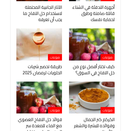
أجهزة التدفئة في الشتاء
الآثار الجانبية المحتملة
قاتلة صامتة وطرق
لاستخدام خل التفاح ما
لحماية نفسك
يجب أن تعرفه
منوعات
منوعات
كيف تختار أفضل نوع من
طريقة تحضير شربات
خل التفاح في السوق؟
الحلويات لرمضان 2025
منوعات
منوعات
الكركم كنز الجمال
فوائد خل التفاح العضوي
وفوائده للبشرة والشعر
مع الماء للمعدة سر