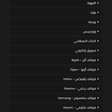
القهوة
بنوك
بورصة
ووردبريس
الذكاء الاصطناعي
تسويق إلكتروني
هواتف أبل – Apple
هواتف أوبو – Oppo
هواتف إنفينكس – Infinix
هواتف ريلمي – Realme
هواتف سامسونج – Samsung
هواتف شاومي – Xiaomi