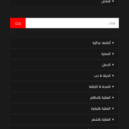
قصص
أنظمة غذائية
الاسرة
الحمل
الحياة & حب
الصحة & اللياقة
العناية بالاظافر
العناية بالبشرة
العناية بالشعر