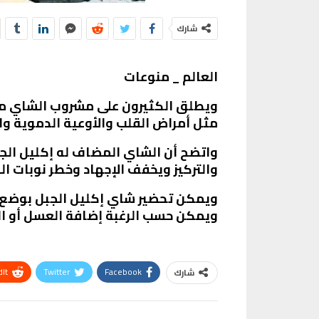
شارك
العالم _ منوعات
ويطلق الكثيرون على مشروب الشاي مع إ
مثل أمراض القلب والأوعية الدموية و
واتضح أن الشاي المضاف له إكليل الجب
والتركيز ويخفف الإجهاد وخطر نوبات ا
ويمكن تحضير شاي إكليل الجبل بوضع
ويمكن حسب الرغبة إضافة العسل أو ال
It
Twitter
Facebook
شارك
VK
Digg
طباعة