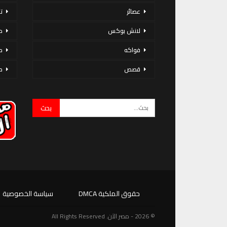
عصائر
ت
لانش بوكس
د
فواكه
م
قصص
م
حقوق الملكية DMCA
سياسة الخصوصية
© 2026 - مصر الآن. All Rights Reserved