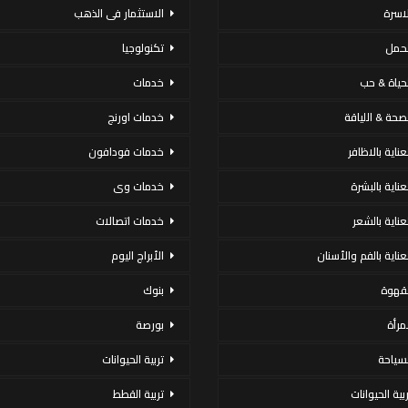
لاسرة
الاستثمار فى الذهب
لحمل
تكنولوجيا
لحياة & حب
خدمات
لصحة & اللياقة
خدمات اورنج
عناية بالاظافر
خدمات فودافون
لعناية بالبشرة
خدمات وى
لعناية بالشعر
خدمات اتصالات
لعناية بالفم والأسنان
الأبراج اليوم
لقهوة
بنوك
لمرأة
بورصة
لسياحة
تربية الحيوانات
ربية الحيوانات
تربية القطط