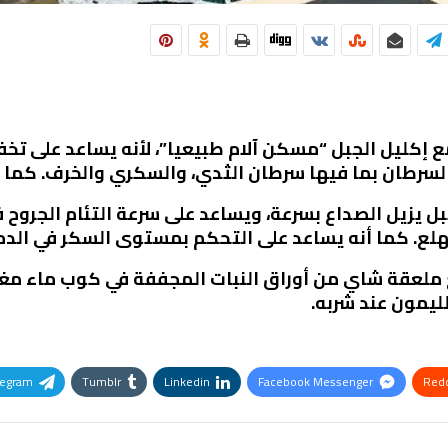
كليل الجبل “مسكن آلام طبيعيا”، لأنه يساعد على تخفي
السرطان بما فيها سرطان الثدي، والسكري والخرف. كما 
ل يزيل الصداع بسرعة، ويساعد على سرعة التئام الجروح 
لهلع. كما أنه يساعد على التحكم بمستوى السكر في الدم
 ملعقة شاي من أوراق النبات المجففة في كوب ماء م
ليمون عند شربه.
legram
Tumblr
Linkedin
Facebook Messenger
Redd
Pinterest
OK.ru