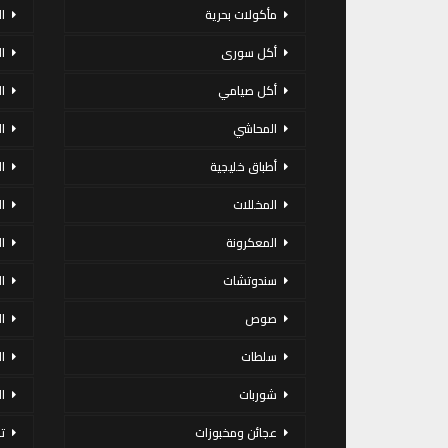
مأكولات بحرية
ا
أكل سورى
ا
أكل صيامي
ا
المحاشي
ا
أطباق خليجية
ال
المخللات
ا
المعكرونة
ا
سندوتشات
ا
صوص
ا
سلطات
ا
شوربات
ا
عجائن ومخبوزات
ت