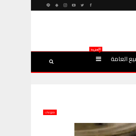
المزيد
يع العامة
منوعات