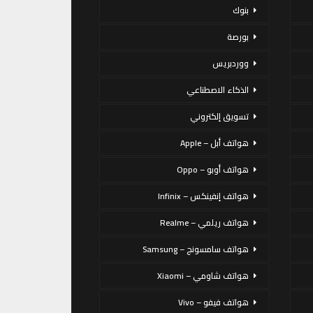
بنوك
بورصة
ووردبريس
الذكاء الاصطناعي
تسويق إلكتروني
هواتف أبل – Apple
هواتف أوبو – Oppo
هواتف إنفينكس – Infinix
هواتف ريلمي – Realme
هواتف سامسونج – Samsung
هواتف شاومي – Xiaomi
هواتف فيفو – Vivo