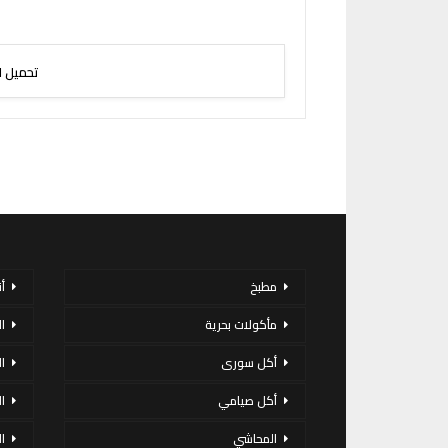
تحميل ا
مطبخ
أ
مأكولات بحرية
ا
أكل سورى
ا
أكل صيامي
ا
المحاشي
ا