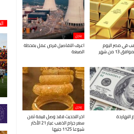
ال
عاجل
هب في مصر اليوم
اعرف التفاصيل فرص عمل بمحطة
الخميس الموافق 13 من شهر
الضبعة
عاجل
م النهاردة
اخر التحديث فقد وصل قيمة ثمن
سعر جرام الذهب عيار 21 الأكثر
شيوعا 1125 جنيها