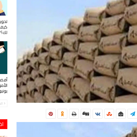
تحويل
كيف 
لك؟
أفضل
الأم
يوني
ال
اخ