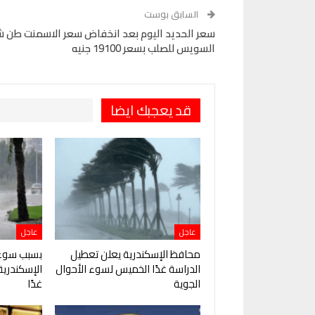
Pinterest
OK.ru
السابق بوست
سعر الحديد اليوم بعد انخفاض سعر الاسمنت طن 
السويس للصلب بسعر 19100 جنيه
قد يعجبك ايضا
عاجل
عاجل
محافظ الإسكندرية يعلن تعطيل
بسبب سوء 
الدراسة غدًا الخميس لسوء الأحوال
الإسكندرية
الجوية
غدًا