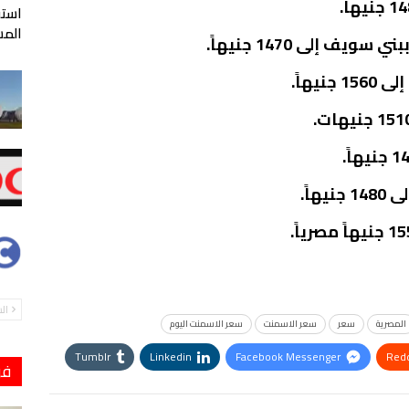
المس
إلى 1470 جنيهاً.
يهاً.
اً.
ال
المصرية
سعر
سعر الاسمنت
سعر الاسمنت اليوم
Tumblr
Linkedin
Facebook Messenger
Redd
فو
StumbleUpon
VK
Digg
طباعة