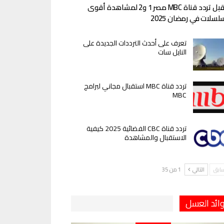
استقبل تردد قناة MBC مصر 1 و2 لمشاهدة أقوى
لسلات في رمضان 2025
تعرف على أحدث الترددات الجديدة على
النايل سات
تردد قناة MBC استقبال مجاني لبرامج
MBC
تردد قناة CBC الفضائية 2025 كيفية
الاستقبال والمشاهدة
سابق
التالي
1 من 35
ائد العسل