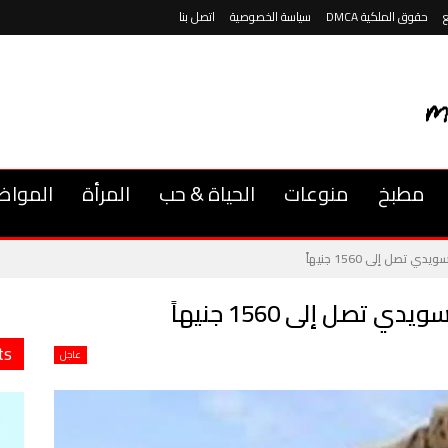
حقوق الملكية DMCA
سياسة الخصوصية
اتصل بنا
مطبخ
منوعات
الحياة & حب
المرأة
المواض
تصل إلى 1560 جنيهاً
صل إلى 1560 جنيهاً
ts
عاجل