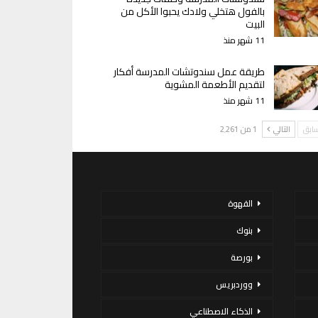
بالفول هتخلي ولادك يحبوا الأكل من
البيت
11 شهر منذ
طريقة عمل سندوتشات المدرسة أفكار
لتقديم الأطعمة المشوية
11 شهر منذ
سابق
التالي
1 من 2٬261
القهوة
بنوك
بورصة
ووردبريس
الذكاء الاصطناعي