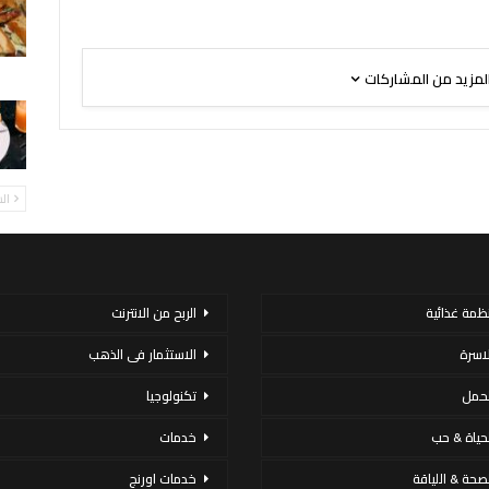
لمزيد من المشاركات
ال
نظمة غذائية
الربح من الانترنت
لاسرة
الاستثمار فى الذهب
لحمل
تكنولوجيا
لحياة & حب
خدمات
لصحة & اللياقة
خدمات اورنج