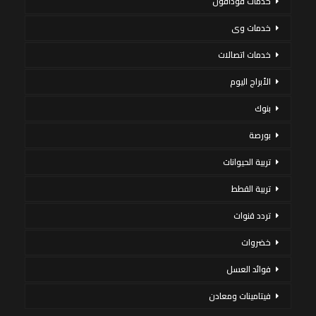
خدمات فودافون
خدمات وى
خدمات اتصالات
الأبراج اليوم
بنوك
بورصة
تربية الحيوانات
تربية القطط
تردد قنوات
خضروات
فوائد العسل
فيتامينات ومعادن