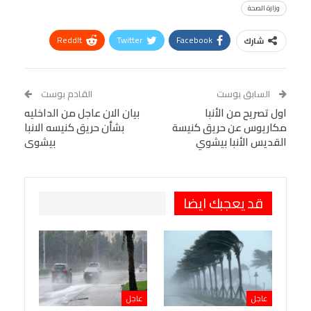
وزارة الصحة
ReddIt
Twitter
Facebook
شارك
Linkedin
Facebook Messenger
WhatsApp
Telegram
Tumblr
السابق بوست
القادم بوست
البريد الإلكتروني
اول تصريح من الأنبا
StumbleUpon
VK
بيان الان عاجل من الداخليه
مكاريوس عن حريق كنيسة
بشأن حريق كنيسه الانبا
Viber
BlackBerry
LINE
Digg
القديس الأنبا بيشوي
بيشوى
طباعة
OK.ru
Pinterest
قد يعجبك ايضا
عاجل
عاجل