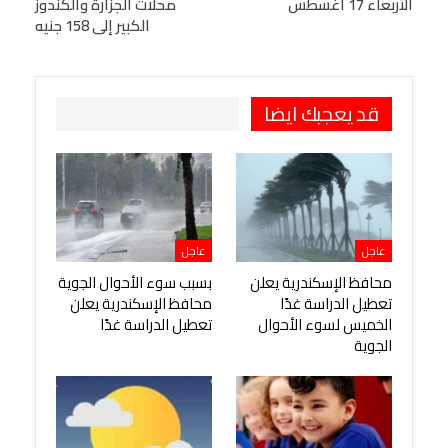
الأربعاء 17 أغسطس
محلات الجزارة والكندوز
Viber
BlackBerry
LINE
Digg
الكبير إلى 158 جنيه
طباعة
OK.ru
Pinterest
قد يعجبك ايضا
عاجل
عاجل
محافظ الإسكندرية يعلن
بسبب سوء الأحوال الجوية
تعطيل الدراسة غدًا
محافظ الإسكندرية يعلن
الخميس لسوء الأحوال
تعطيل الدراسة غدًا
الجوية