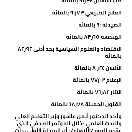
طب الأسنان ٣٤ر٩١ بالمائة
العلاج الطبيعي ٧٣ر٩٠ بالمائة
الصيدلة ٩٠ بالمائة
الهندسة ٦٥ر٨٣ بالمائة
الاقتصاد والعلوم السياسية بحد أدنى ٩٢ر٨٢
بالمائة
الألسن ٢٤ر٨٠ بالمائة
الإعلام ٠٣ر٧٧ بالمائة
الآثار ٨٢ر٧٦ بالمائة
الفنون الجميلة ٧٨ر٦٨ بالمائة
وأكد الدكتور أيمن عاشور وزير التعليم العالي
والبحث العلمي -خلال المؤتمر الصحفي الذي
عقده اليوم /الأربعاء/- أن المرحلة الأولى بدأت