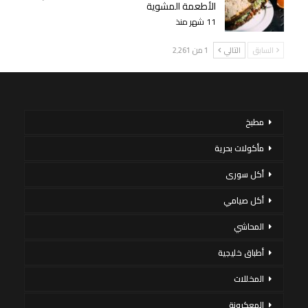
الأطعمة المشوية
11 شهر منذ
السابق
التالي
1 من 2٬261
مطبخ
مأكولات بحرية
أكل سورى
أكل صيامي
المحاشي
أطباق خليجية
المخللات
المعكرونة