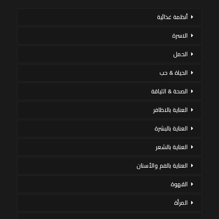
أنظمة غذائية
الاسرة
الحمل
الحياة & حب
الصحة & اللياقة
العناية بالاظافر
العناية بالبشرة
العناية بالشعر
العناية بالفم والأسنان
القهوة
المرأة