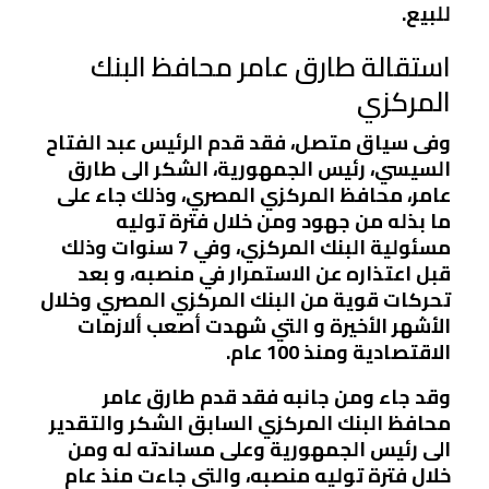
للبيع.
استقالة طارق عامر محافظ البنك
المركزي
وفى سياق متصل، فقد قدم الرئيس عبد الفتاح
السيسي، رئيس الجمهورية، الشكر الى طارق
عامر، محافظ المركزي المصري، وذلك جاء على
ما بذله من جهود ومن خلال فترة توليه
مسئولية البنك المركزي، وفي 7 سنوات وذلك
قبل اعتذاره عن الاستمرار في منصبه، و بعد
تحركات قوية من البنك المركزي المصري وخلال
الأشهر الأخيرة و التي شهدت أصعب ألازمات
الاقتصادية ومنذ 100 عام.
وقد جاء ومن جانبه فقد قدم طارق عامر
محافظ البنك المركزي السابق الشكر والتقدير
الى رئيس الجمهورية وعلى مساندته له ومن
خلال فترة توليه منصبه، والتى جاءت منذ عام