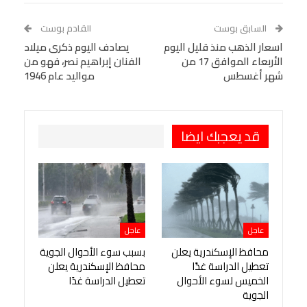
WhatsApp
Telegram
Tumblr
السابق بوست
القادم بوست
البريد الإلكتروني
اسعار الذهب منذ قليل اليوم
StumbleUpon
VK
يصادف اليوم ذكرى ميلاد
الأربعاء الموافق 17 من
الفنان إبراهيم نصر، فهو من
Viber
BlackBerry
LINE
Digg
شهر أغسطس
مواليد عام 1946
طباعة
OK.ru
Pinterest
قد يعجبك ايضا
عاجل
عاجل
محافظ الإسكندرية يعلن
بسبب سوء الأحوال الجوية
تعطيل الدراسة غدًا
محافظ الإسكندرية يعلن
الخميس لسوء الأحوال
تعطيل الدراسة غدًا
الجوية