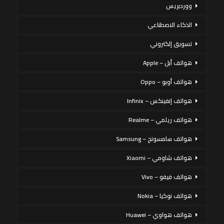
ووردبريس
الذكاء الاصطناعي
تسويق إلكتروني
هواتف أبل – Apple
هواتف أوبو – Oppo
هواتف إنفينكس – Infinix
هواتف ريلمي – Realme
هواتف سامسونج – Samsung
هواتف شاومي – Xiaomi
هواتف فيفو – Vivo
هواتف نوكيا – Nokia
هواتف هواوي – Huawei