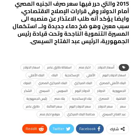
2015 والتي حرر فيها سعر صرف الجنيه المصري
أمام الدولار وفي قرارات الإصلاح الاقتصادي،
وايضا يؤكد أنه طلب الاعتذار عن منصبه الى
سبب معين وهو ضخ دماء جديدة ولــ استكمال
المسيرة التنموية الناجحة وتحت قيادة رئيس
الجمهورية، الرئيس عبد الفتاح السيسى.
أسعار الدولار
اخبار مصر
استقالة طارق عامر
اسعار الدولار
اسعار الدولار اليوم
الأهلي
الإسكندرية
البنك
البنك الأهلي
البنك الأهلي المصري
البنك المركزي
البنك المركزي المصري
البنوك
الجمهورية
الدولار
الدولار اليوم
السويس
السيسي
الشكر
القاهرة
المصري
بنك الإسكندرية
بنك مصر
رئيس الجمهورية
سعر
سعر الدولار
سعر الدولار اليوم
سعر الفائدة
طارق عامر
عبد الفتاح السيسي
محافظ البنك المركزي
موقع اخبار مصر
ReddIt
Twitter
Facebook
شارك
Linkedin
Facebook Messenger