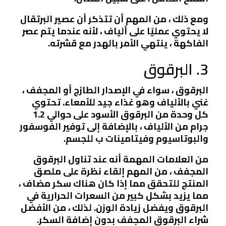
ومع ذلك ، من المهم أن تتذكر أن عصير البرتقال
لا يحتوي عمليًا على ألياف ، لأنه عندما يتم عصر
الفاكهة ، ينتهي الأمر بالهدر مع قشرته.
3. البرقوق
البرقوق ، سواء في الإصدار الطازج أو المجفف ،
غني بالألياف وهو غذاء جيد للأمعاء. تحتوي
كل وحدة من البرقوق الأسود على حوالي 1.2
جرام من الألياف ، بالإضافة إلى توفير الفوسفور
والبوتاسيوم وفيتامينات ب للجسم.
من العلامات المهمة أنه عند تناول البرقوق
المجفف ، من المهم إلقاء نظرة على ملصق
المنتج للتحقق مما إذا كان هناك سكر مضاف ،
مما يزيد بشكل كبير من السعرات الحرارية في
البرقوق ويفضل زيادة الوزن. لذلك ، من الأفضل
شراء البرقوق المجفف بدون إضافة السكر.