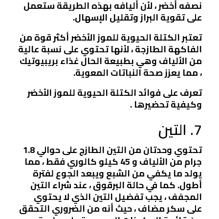
نصفه أخضر ، لأن أليافه بهذه الطريقة ستعمل
على تقوية البراز وتقليل الإسهال.
تعتبر الكتلة الحيوية للموز الأخضر أكثر قوة من
الفاكهة الطازجة ، لأنها تحتوي على نسبة عالية
من الألياف وهي بطبيعة الحال غذاء بريبيوتيك
، مما يعزز صحة النباتات المعوية.
تعرف على فوائد الكتلة الحيوية للموز الأخضر
وكيفية تحضيرها .
7. التين
تحتوي وحدتان من التين الطازج على حوالي 1.8
جرام من الألياف و 45 كيلو كالوري فقط ، مما
يولد ما يكفي من الشبع ويبعد الجوع لفترة
أطول. كما في حالة البرقوق ، عند شراء التين
المجفف ، يجب تفضيل التين الذي لا يحتوي
على سكر مضاف ، حيث أنه من الضروري التحقق