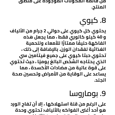
من قائمة المكونات الموجودة على ملصق
المنتج.
8. كيوي
يحتوي كل كيوي على حوالي 2 جرام من الألياف
و 40 كيلو كالوري فقط ، مما يجعل هذه
الفاكهة حليفًا ممتازًا للأمعاء وللحمية
الغذائية لفقدان الوزن. بالإضافة إلى ذلك ،
تحتوي حبتا كيوي على جميع فيتامين سي
الذي يحتاجه الشخص البالغ يوميًا ، حيث تحتوي
على قوة عالية من مضادات الأكسدة ، مما
يساعد على الوقاية من الأمراض وتحسين صحة
الجلد.
9. بوماروسا
على الرغم من قلة استهلاكها ، إلا أن تفاح الورد
هو أحد أغنى الفواكه بالألياف: تحتوي وحدة