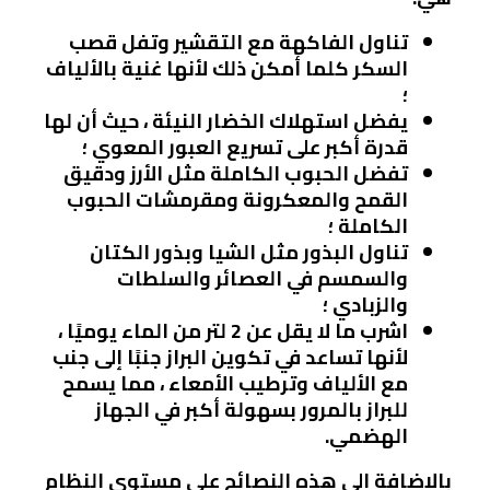
تناول الفاكهة مع التقشير وتفل قصب
السكر كلما أمكن ذلك لأنها غنية بالألياف
؛
يفضل استهلاك الخضار النيئة ، حيث أن لها
قدرة أكبر على تسريع العبور المعوي ؛
تفضل الحبوب الكاملة مثل الأرز ودقيق
القمح والمعكرونة ومقرمشات الحبوب
الكاملة ؛
تناول البذور مثل الشيا وبذور الكتان
والسمسم في العصائر والسلطات
والزبادي ؛
اشرب ما لا يقل عن 2 لتر من الماء يوميًا ،
لأنها تساعد في تكوين البراز جنبًا إلى جنب
مع الألياف وترطيب الأمعاء ، مما يسمح
للبراز بالمرور بسهولة أكبر في الجهاز
الهضمي.
بالإضافة إلى هذه النصائح على مستوى النظام