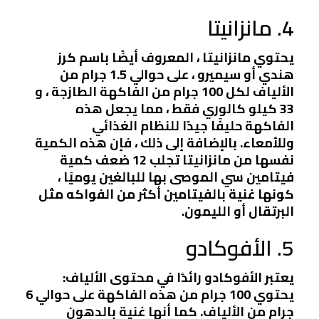
4. مانزانيتا
يحتوي مانزانيتا ، المعروف أيضًا باسم كرز
هندي أو سيميرو ، على حوالي 1.5 جرام من
الألياف لكل 100 جرام من الفاكهة الطازجة ، و
33 كيلو كالوري فقط ، مما يجعل هذه
الفاكهة حليفًا جيدًا للنظام الغذائي
وللأمعاء. بالإضافة إلى ذلك ، فإن هذه الكمية
نفسها من مانزانيتا تجلب 12 ضعف كمية
فيتامين سي الموصى بها للبالغين يوميًا ،
كونها غنية بالفيتامين أكثر من الفواكه مثل
البرتقال أو الليمون.
5. الأفوكادو
يعتبر الأفوكادو رائدًا في محتوى الألياف:
يحتوي 100 جرام من هذه الفاكهة على حوالي 6
جرام من الألياف. كما أنها غنية بالدهون