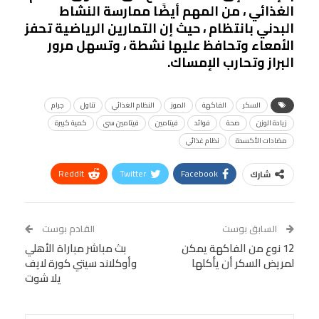
الغذائي ، من المهم أيضًا ممارسة النشاط
البدني بانتظام ، حيث إن التمارين الرياضية تحفز
الأمعاء وتحافظ عليها نشطة ، وتسهل مرور
البراز وتحارب الإمساك.
السكر
الفاكهة
الموز
النظام الغذائي
تناول
جرام
زيادة الوزن
صحة
فوائد
فيتامين
فيتامين سي
كمية كبيرة
مضادات الأكسدة
نظام غذائي
ReddIt
Twitter
Facebook
شارك
Linkedin
Facebook Messenger
WhatsApp
Telegram
Tumblr
السابق بوست
القادم بوست
البريد الإلكتروني
12 نوع من الفاكهة يمكن
StumbleUpon
VK
بث مباشر مباراة الأهلي
لمريض السكر أن يأكلها
وأوكلاند سيتي كورة لايف
Viber
BlackBerry
LINE
Digg
يلا شوت
طباعة
OK.ru
Pinterest