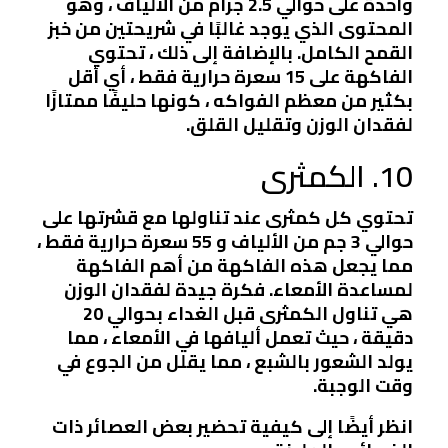
واحدة على حوالي 2.5 جرام من الألياف ، وهو
المحتوى الذي يوجد غالبًا في شريحتين من خبز
القمح الكامل. بالإضافة إلى ذلك ، تحتوي
الفاكهة على 15 سعرة حرارية فقط ، أي أقل
بكثير من معظم الفواكه ، كونها حليفًا ممتازًا
لفقدان الوزن وتقليل القلق.
10. الكمثرى
تحتوي كل كمثرى عند تناولها مع قشرتها على
حوالي 3 جم من الألياف و 55 سعرة حرارية فقط ،
مما يجعل هذه الفاكهة من أهم الفاكهة
لمساعدة الأمعاء. فكرة جيدة لفقدان الوزن
هي تناول الكمثرى قبل الغداء بحوالي 20
دقيقة ، حيث تعمل أليافها في الأمعاء ، مما
يولد الشعور بالشبع ، مما يقلل من الجوع في
وقت الوجبة.
انظر أيضًا إلى كيفية تحضير بعض العصائر ذات