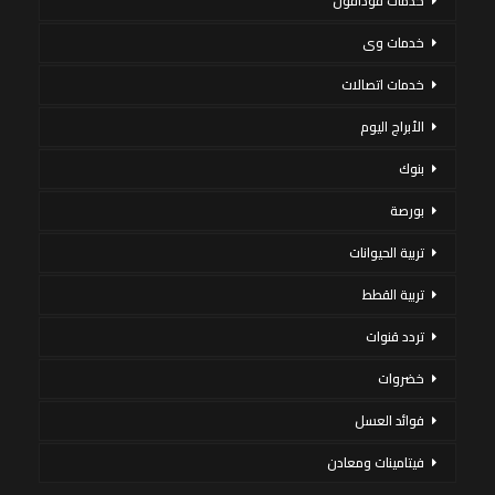
خدمات فودافون
خدمات وى
خدمات اتصالات
الأبراج اليوم
بنوك
بورصة
تربية الحيوانات
تربية القطط
تردد قنوات
خضروات
فوائد العسل
فيتامينات ومعادن