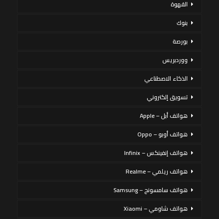
القهوة
بنوك
بورصة
ووردبريس
الذكاء الاصطناعي
تسويق إلكتروني
هواتف أبل – Apple
هواتف أوبو – Oppo
هواتف إنفينكس – Infinix
هواتف ريلمي – Realme
هواتف سامسونج – Samsung
هواتف شاومي – Xiaomi