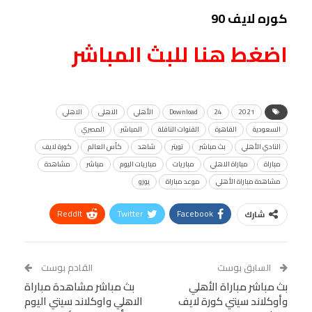
كوره لايف 90
اضغط هنا للبث المباشر
2021
24
Download
الأهلي
الاهلى
الاهلي
السعودية
القاهرة
القنوات الناقلة
المباشر
المصري
النادي الأهلي
بث مباشر
تويتر
شاهد
كأس العالم
كورة لايف
مباراة
مباراة الاهلي
مباريات
مباريات اليوم
مباشر
مشاهدة
مشاهدة مباراة الأهلي
موعد مباراة
يورو
ReddIt
Twitter
Facebook
شارك
Linkedin
Facebook Messenger
WhatsApp
Telegram
Tumblr
السابق بوست
القادم بوست
البريد الإلكتروني
بث مباشر مباراة الأهلي
StumbleUpon
VK
بث مباشر مشاهدة مباراة
وأوكلاند سيتي كورة لايف
الاهلي واوكلاند سيتي اليوم
Viber
BlackBerry
LINE
Digg