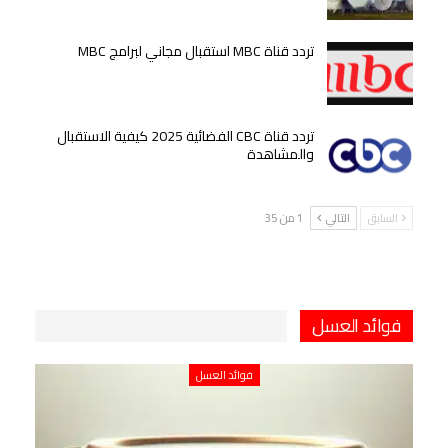
تردد قناة MBC استقبال مجاني لبرامج MBC
تردد قناة CBC الفضائية 2025 كيفية الاستقبال
والمشاهدة
السابق
التالي
1 من 35
فوائد العسل
فوائد العسل