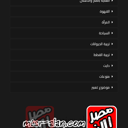
العناية بالفم والأسنان
القهوة
المرأة
السياحة
تربية الحيوانات
تربية القطط
دايت
منوعات
موضوع تعبير