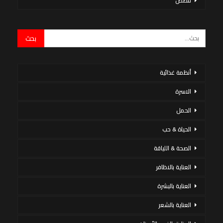
قصص
أنظمة غذائية
الاسرة
الحمل
الحياة & حب
الصحة & اللياقة
العناية بالاظافر
العناية بالبشرة
العناية بالشعر