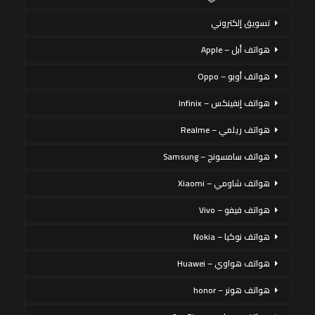
تسويق إلكتروني
هواتف أبل – Apple
هواتف أوبو – Oppo
هواتف إنفينكس – Infinix
هواتف ريلمي – Realme
هواتف سامسونج – Samsung
هواتف شاومي – Xiaomi
هواتف فيفو – Vivo
هواتف نوكيا – Nokia
هواتف هواوي – Huawei
هواتف هونر – honor