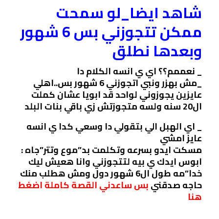
شاهد ايضا_لو سمحت
ممكن تتجوزني بس 6 شهور
وبعدها نطلق
_ نعممم؟؟ اي ي انسه الكلام دا
_مش بهزر ونبي اتجوزني 6 شهور بس..اهلي
عايزين يجوزوني لواحد قد ابويا عشان كملت
ال20 سنه ولسه متجوزتش زي باقي بنات البلد
_ اي الهبل الي بتقولي دا وسعي كدا ي انسه
عايز امشي
مسكت ايدو بسرعه وتكلمت بد”موع وتتر”جاه :
ابوس ايدك ي بيه لتتجوزني وانا هعيش ليك
خدا”مه طول ال6 شهور دول ومش هطلب منك
حاجه صدقني
بس ساعدني القصة كاملة اضغط
هنا