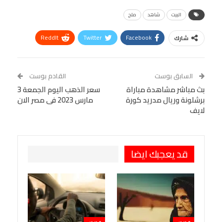
البيت
شاهد
ملح
ReddIt
Twitter
Facebook
شارك
Linkedin
Facebook Messenger
WhatsApp
Telegram
Tumblr
السابق بوست
القادم بوست
البريد الإلكتروني
بث مباشر مشاهدة مباراة
StumbleUpon
VK
سعر الذهب اليوم الجمعة 3
برشلونة وريال مدريد كورة
مارس 2023 فى مصر الان
Viber
BlackBerry
LINE
Digg
لايف
طباعة
OK.ru
Pinterest
قد يعجبك ايضا