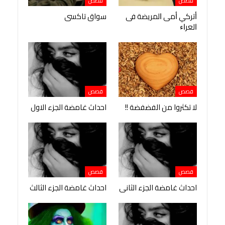
قصص
قصص
ﺃﺗﺮﻛﻲ ﺃﻣﻰ ﺍﻟﻤﺮﻳﻀﺔ ﻓﻰ
سواق تاكسى
ﺍﻟﻌﺮﺍﺀ
قصص
قصص
لا تكثروا من الفضفضة !!
احداث غامضة الجزء الاول
قصص
قصص
احداث غامضة الجزء الثانى
احداث غامضة الجزء الثالث