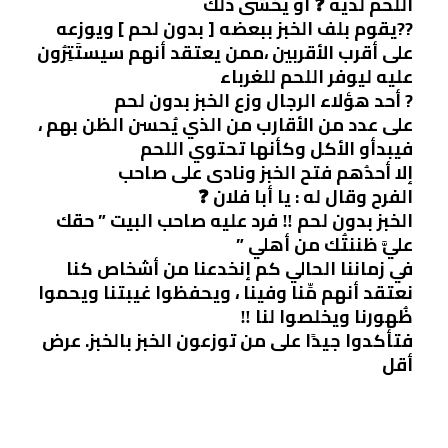
اللحم لديه ❓ أو يخشى ذلك
??يقوم بلف الخبز ببعضه [ بدون لحم ] ويوزعه
على أقرب الأقربين ،ممن يعتقد أنهم سيستَتِرُون
عليه ليوفر اللحم للغرباء
? أحد هؤلاء الرجال وزع الخبز بدون لحم
على عدد من الأقارب من الذي يُحسن الظن بهم ،
فيبدأو الأكل وكأنها تحتوي اللحم
إلا أحدُهم فتح الخبز ونادى على صاحب
الفرح وقال له : يا أبا فلان ❓
الخبز بدون لحم ‼ فرد عليه صاحب البيت ” حقك
عليَّ ظننتُك من أهلي ”
في زماننا الحالي كم إنخدعنا من أشخاص كنا
نعتقد أنهم مِّنا وفينا ، ويحفظوا غيبتنا ويحموا
ظُهورنا ويخلصوا لنا ‼
فتأكدوا جيدًا على من توزعون الخبز بالخبز. عرض
أقل