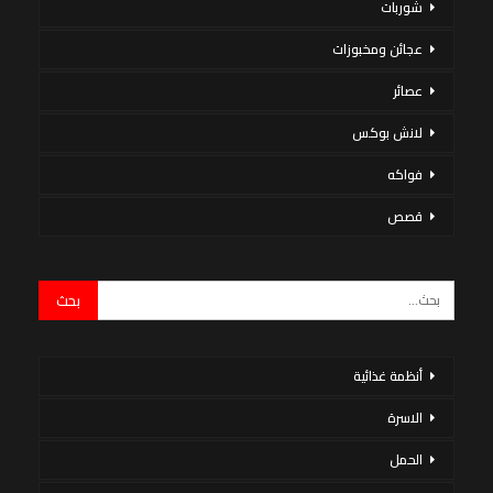
شوربات
عجائن ومخبوزات
عصائر
لانش بوكس
فواكه
قصص
أنظمة غذائية
الاسرة
الحمل