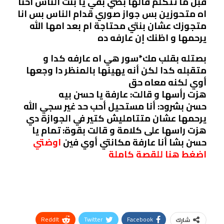
قبل ما تتكلم قالها بصي بقي يا بنت الناس احنا
اه متحوزين بس جواز صوري قدام الناس بس انا
متجوزك عشان بنتي محتاجة ام بعد امها الله
يرحمها و اظنك إن عارفه ده
بصتله بقلب مك*سور هي اه عارفه كدا و
متقبله كدا لكن أنه يهينها بالمنظر دا وجعها
أوي لكنه معاه حق
هزت رأسها و قالت: عارفة يا حسن بيه
حسن بشرود: أنا مستحيل أحب حد غير سجي الله
يرحمها عشان متتامليش كتير في الجوازة دي
هزت راسها على كلامة و قالت بقوة: تمام يا
حسن بشا أنا عارفة مكانتي أوي فين
اوضتي
اضغط هنا للقصة كاملة
ReddIt
Twitter
Facebook
شارك