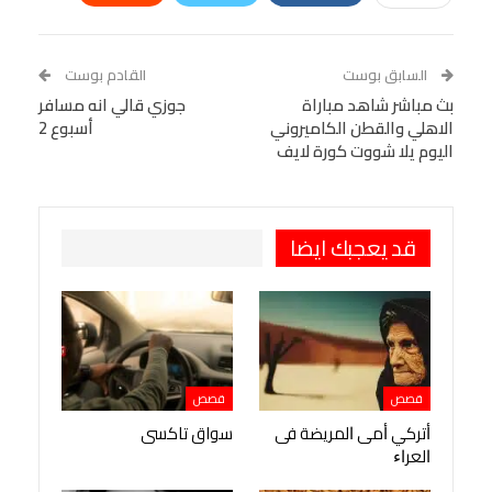
Linkedin
Facebook Messenger
WhatsApp
Telegram
Tumblr
السابق بوست
القادم بوست
البريد الإلكتروني
بث مباشر شاهد مباراة
StumbleUpon
VK
جوزي قالي انه مسافر
الاهلي والقطن الكاميروني
أسبوع 2
Viber
BlackBerry
LINE
Digg
اليوم يلا شووت كورة لايف
طباعة
OK.ru
Pinterest
قد يعجبك ايضا
قصص
قصص
ﺃﺗﺮﻛﻲ ﺃﻣﻰ ﺍﻟﻤﺮﻳﻀﺔ ﻓﻰ
سواق تاكسى
ﺍﻟﻌﺮﺍﺀ