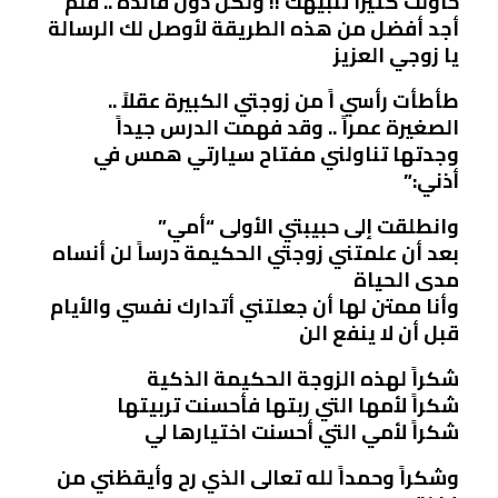
حاولت كثيراً تنبيهك !! ولكن دون فائدة .. فلم
أجد أفضل من هذه الطريقة لأوصل لك الرسالة
يا زوجي العزيز
طأطأت رأسي اً من زوجتي الكبيرة عقلاً ..
الصغيرة عمراً .. وقد فهمت الدرس جيداً
وجدتها تناولني مفتاح سيارتي همس في
أذني:”
وانطلقت إلى حبيبتي الأولى “أمي”
بعد أن علمتني زوجتي الحكيمة درساً لن أنساه
مدى الحياة
وأنا ممتن لها أن جعلتني أتدارك نفسي والأيام
قبل أن لا ينفع الن
شكراً لهذه الزوجة الحكيمة الذكية
شكراً لأمها التي ربتها فأحسنت تربيتها
شكراً لأمي التي أحسنت اختيارها لي
وشكراً وحمداً لله تعالى الذي رح وأيقظني من