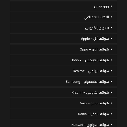
ووردبريس
الذكاء الاصطناعي
تسويق إلكتروني
هواتف أبل – Apple
هواتف أوبو – Oppo
هواتف إنفينكس – Infinix
هواتف ريلمي – Realme
هواتف سامسونج – Samsung
هواتف شاومي – Xiaomi
هواتف فيفو – Vivo
هواتف نوكيا – Nokia
هواتف هواوي – Huawei