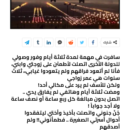
شارك
سافرت في مهمة لمدة ثلاثة أيام وفور وصولي
للدولة الأخرى اتصلت لأطمئن على زوجتي وابني،
فأنا لم أتعود فراقهم ولم يتعودوا غيابي،، ثلاث
سنوات هي عمر زواجي
ولكن للأسف لم يرد على مكالي أحد!
ومضت ثلاثة أيام وهاتفي لم يفارق يدي ..
اتصل بدون مبالغة كل ربع ساعة أو نصف ساعة
ولا أجد جواباً !
جُنّ جنوني واتصلت بأخيذ وأختي ليتفقدوا
أحوال أسرتي الصغيرة .. فطمأنوني!! ولم
أصدقهم