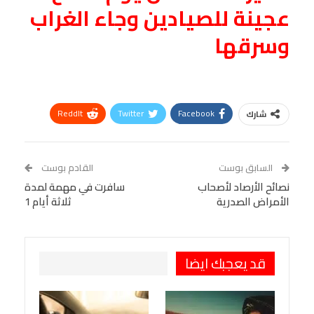
عجينة للصيادين وجاء الغراب
وسرقها
ReddIt
Twitter
Facebook
شارك
Linkedin
Facebook Messenger
WhatsApp
Telegram
Tumblr
السابق بوست
القادم بوست
البريد الإلكتروني
نصائح الأرصاد لأصحاب
StumbleUpon
VK
سافرت في مهمة لمدة
الأمراض الصدرية
ثلاثة أيام 1
Viber
BlackBerry
LINE
Digg
طباعة
OK.ru
Pinterest
قد يعجبك ايضا