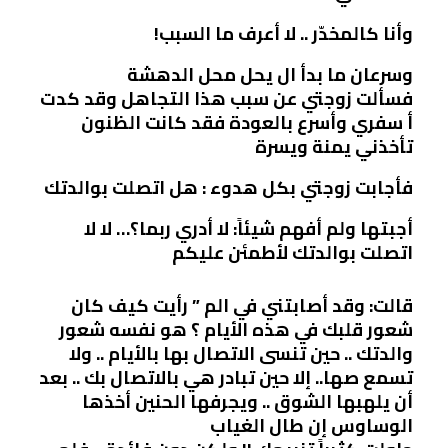
وأنا كالمخدّر .. لا أعرف ما السبب!
وسرعان ما بدأ ال يحل محل الدهشة
فسألت زوجتي عن سبب هذا التجاهل وقد كدت
أ سفري وأسرع بالعودة فقد كانت الظنون
تأخذني يمنة ويسرة
فأجابت زوجتي بكل هدوء : هل اتصلت بوالدتك
أجبتها ولم أفهم شيئاً: لا أدري ربما؟… لا لا
اتصلت بوالدتك لأطمئن عليكم
قالت: وقد أصابتني في الم ” رأيت كيف كان
شعور قلبك في هذه الأيام ؟ هو نفسه شعور
والدتك .. حين تنسى الاتصال بها بالأيام .. ولا
تسمع صها.. إلا حين تبادر هي بالاتصال بك .. بعد
أن يلهبها الشوق .. ويجرفها الحنين أخذها
الوساوس إن طال الغياب