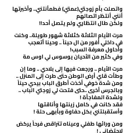
واتصلت بأم زوجتي(عمتي) فطمأنتني.. وأخبرتها
أنني أنتظر اتصالهم
ولكن طال انتظاري ولم يتصل أحد!!
مرت الأيام الثلاثة كثلاثة شهور طويلة.. وكنت
في داخلي أفور من ال حيناً .. وحينا أتعجب
وأحاول معرفة السبب!
وفي كثير من الأحيان يوسوس لي اوس مة
مرت الأيام .. ورجعت فيها إلى بلادي .. وما إن
وطأت قاي أرض الوطن حتى طرت إلى المنزل ..
ومن شدة خوفي أخذت أطرق الباب بيدي حيناً
وبالجرس أخرى ..حتى فتحت لي زوجتي الباب ..
ولشدة المفاجأة !
فقد كانت في كامل زينتها وأناقتها
وأستقبلتني بكل حفاوة وبأبهى حلة !
ومن ورائها طفلي وعيناه تتراقص فرحاً يركض
لاحتضاني !