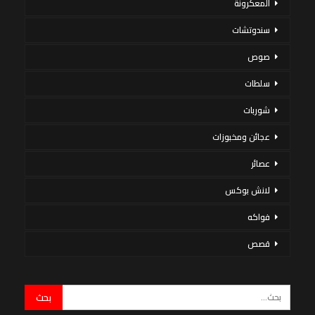
المعكرونة
سندوتشات
صوص
سلطات
شوربات
عجائن ومخبوزات
عصائر
لانش بوكس
فواكه
قصص