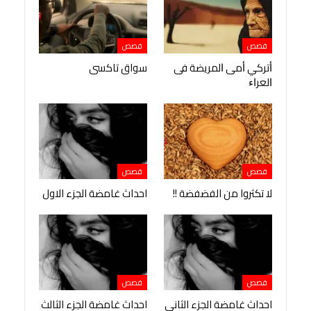
قصص
قصص
ﺃﺗﺮﻛﻲ ﺃﻣﻰ ﺍﻟﻤﺮﻳﻀﺔ ﻓﻰ
سواق تاكسى
ﺍﻟﻌﺮﺍﺀ
قصص
قصص
لا تكثروا من الفضفضة !!
احداث غامضة الجزء الاول
قصص
قصص
احداث غامضة الجزء الثانى
احداث غامضة الجزء الثالث