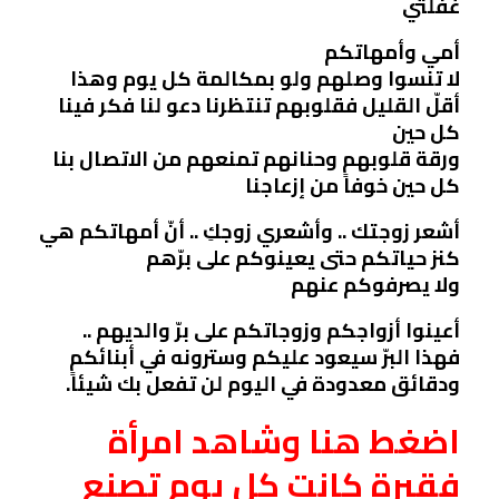
غفلتي
أمي وأمهاتكم
لا تنسوا وصلهم ولو بمكالمة كل يوم وهذا
أقلّ القليل فقلوبهم تنتظرنا دعو لنا فكر فينا
كل حين
ورقة قلوبهم وحنانهم تمنعهم من الاتصال بنا
كل حين خوفاً من إزعاجنا
أشعر زوجتك .. وأشعري زوجكِ .. أنّ أمهاتكم هي
كنز حياتكم حتى يعينوكم على برّهم
ولا يصرفوكم عنهم
أعينوا أزواجكم وزوجاتكم على برّ والديهم ..
فهذا البرّ سيعود عليكم وسترونه في أبنائكم
ودقائق معدودة في اليوم لن تفعل بك شيئاً.
اضغط هنا وشاهد امرأة
فقيرة كانت كل يوم تصنع