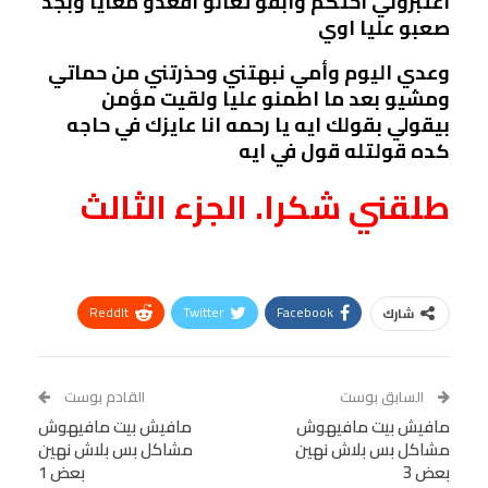
اعتبروني اختكم وابقو تعالو اقعدو معايا وبجد
صعبو عليا اوي
وعدي اليوم وأمي نبهتني وحذرتني من حماتي
ومشيو بعد ما اطمنو عليا ولقيت مؤمن
بيقولي بقولك ايه يا رحمه انا عايزك في حاجه
كده قولتله قول في ايه
طلقني شكرا. الجزء الثالث
ReddIt
Twitter
Facebook
شارك
Linkedin
Facebook Messenger
WhatsApp
Telegram
Tumblr
السابق بوست
القادم بوست
البريد الإلكتروني
مافيش بيت مافيهوش
StumbleUpon
VK
مافيش بيت مافيهوش
مشاكل بس بلاش نهين
مشاكل بس بلاش نهين
Viber
BlackBerry
LINE
Digg
بعض 3
بعض 1