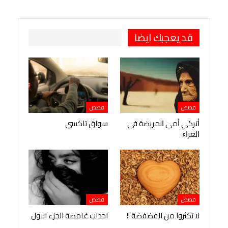
طباعة
OK.ru
Pinterest
قد يعجبك ايضا
قصص
قصص
ﺃﺗﺮﻛﻲ ﺃﻣﻰ ﺍﻟﻤﺮﻳﻀﺔ ﻓﻰ
سواق تاكسى
ﺍﻟﻌﺮﺍﺀ
قصص
قصص
لا تكثروا من الفضفضة !!
احداث غامضة الجزء الاول