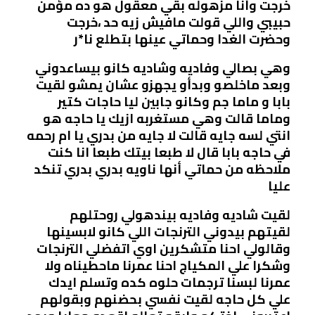
خرجت وأنا مزهوله بقي معقول هو ده مؤمن
حبيبي واللي قولت مافيش زيه حد ،خرجت
وحضرت الغدا وحماتي عينها بتطلع نا*ر
وهي بصالي وفاديه وشاديه كانو بيساعدوني
وبعد ماخلصو وبدأو يجهزو عشان يمشو لقيت
بابا و ماما جم وكانو جابين ليا حاجات كتير
وماما قالت وهي مستغربه ازيك يا حاجه هو
انتي لسه جايه قالت لا جايه من بدري يا ام رحمه
في حاجه بابا قال لا طبعا بيتك طبعا انا كنت
ملاحظه من حماتي أنها ناويه بدري بدري تنكد
عليا
لقيت شاديه وفاديه بيندهولي روحتلهم
لقيتهم بيدوني الترنجات اللي كانو لابسينها
وقالولي احنا متشكرين اوي اتفضلي الترنجات
وشكرا علي المكياج احنا عمرنا ماحطيناه ولا
عمرنا لبسنا ترجمات حلوه كده وتسلم ايدك
علي كل حاجه لقيت نفسي بحضنهم وبقولهم