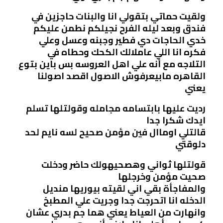
ولقيت حماتي بتقولي انا والبنات حاجزين في
فندق وبعد ليله الفرح نجيلكم نطمن عليكم
خدي الحاجات دي فطير وجبنه وعسل وعلي
فكره انا اللي عاملالك الكحك وحطاه في
التلاجه مع أنه علي اهل العروسه بس باين بتوع
القاهره مابيعرفوش الاصول اقصد اصولنا
يعني
رديت عليها بابتسامه مجامله وقولتلها تسلم
ايدك شكرا جدا
قالتلي اوماال فين مؤمن صحيح لسه نايم لحد
دلوقتي
قولتلها ثواني وهصحيهولك حاضر ودخلت
صحيت مؤمن وخرجلها
والمفاجأة بقي اني لقيته بيوريها منديل
الدخله انا اتحرجت جدا وجريت علي المطبخ
وانهارت من العياط يعني هما جم بدري عشان