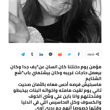
شارك
مؤمن يوم دخلتنا كان انسان عن*يف جدا وكان
بيعمل حاجات غريبه وكان بيشتمني باب*شع
الشتايم
ماسبليش فرصه أحس معاه بالأمان صحيت
تاني يوم لقيت مامته واخواته البنات بيخبطو
وفتحتلهم وانا باين علي وشي الخوف
والكسوف وكل الاحاسيس اللي في الدنيا
وقتها خصوصا أنهم جم بدري اوي