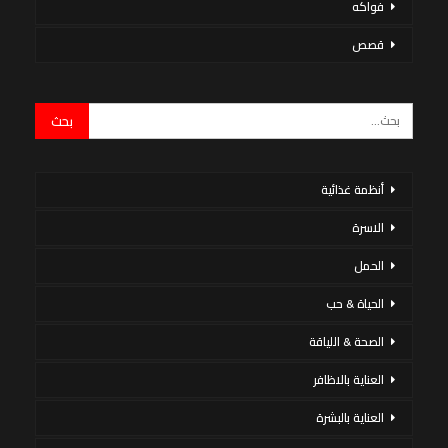
فواكه
قصص
أنظمة غذائية
الاسرة
الحمل
الحياة & حب
الصحة & اللياقة
العناية بالاظافر
العناية بالبشرة