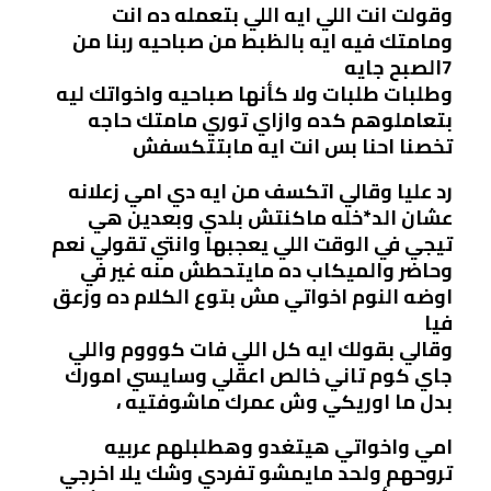
وقولت انت اللي ايه اللي بتعمله ده انت
ومامتك فيه ايه بالظبط من صباحيه ربنا من
7الصبح جايه
وطلبات طلبات ولا كأنها صباحيه واخواتك ليه
بتعاملوهم كده وازاي توري مامتك حاجه
تخصنا احنا بس انت ايه مابتتكسفش
رد عليا وقالي اتكسف من ايه دي امي زعلانه
عشان الد*خله ماكنتش بلدي وبعدين هي
تيجي في الوقت اللي يعجبها وانتي تقولي نعم
وحاضر والميكاب ده مايتحطش منه غير في
اوضه النوم اخواتي مش بتوع الكلام ده وزعق
فيا
وقالي بقولك ايه كل اللي فات كوووم واللي
جاي كوم تاني خالص اعقلي وسايسي امورك
بدل ما اوريكي وش عمرك ماشوفتيه ،
امي واخواتي هيتغدو وهطلبلهم عربيه
تروحهم ولحد مايمشو تفردي وشك يلا اخرجي