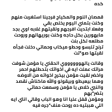
كده
قمصان النوم والمكياج فرجينا استغربت منهم
وكنت بتمني اليوم يخلص بقي
وفعلا ابتديت افرجهم ولقيتهم غلابه اوي بجد
مابهورين بكل حاجه وكنت بوريهالهم وروحت
مطلعه لكل بنت
ترنج تلبسو وحطو ميكاب وحماتي دخلت فجأه
لقيتها صو*تت
وقالت يالهووووووي الحقني يا مؤمن شوفت
مراتك عملت ايه في اخواتك بتحطلهم احمر
واخضر لقيت مؤمن بيخرج اخواته من الاوضه
وهما بيعيطو وبيقولو والله ماكناش نقصد
والنبي خلاص يا مؤمن وسمعت حماتي
بتضر*بهم
ومؤمن قفل عليا انا وهو الباب وقالي انتي ايه
اللي هببتيه ده روحت منف*جره فيه