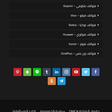
هواتف شاومي – Xiaomi
هواتف فيفو – Vivo
هواتف نوكيا – Nokia
هواتف هواوي – Huawei
هواتف هونر – honor
هواتف ون بلس – OnePlus
حقوق الملكية DMCA
سياسة الخصوصية
إخلاء المسؤولية