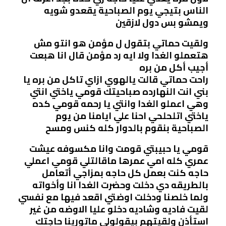
الناس بتيجي يوم الصباحية يقعدو شويه
ويمشو بس دول لازقين
ولقيت حماتي بتقول ل مؤمن هو انتو مش
هتعملو الغدا ولا ايه رد مؤمن قال انا هبعت
أجيب أكل من بره
راحت حماتي قالت يالهوي ازاي تاكل من بره يا
بني انت النهارده صباحيتك قومي ياختي انتي
وهي اعملو الغدا وانتي يا رحمه قومي كده
ياختي اتلحلحي احنا علي ايامنا من يوم
الصباحية بنقوم بالدوار كله كنس ومسح
قومي يا حبيبتي قومت وانا مكسوفه عيشت
عمري كله امي عمرها ماقالتلي قومي اعملي
حاجه كنت بعمل كل حاجه بمزاجي أتعامل
بالطريقه دي دخلت وحضرت الغدا انا وأخواته
ولما خلصنا ودخلت اوضتي اقعد فيها مع نفسي
لقيت فاديه وشاديه دخلو عليا الاوضه من غير
استأذن ولقيتهم بيقولولي ماتورينا حاجتك