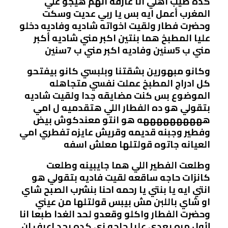
كده طيب أهلي انا عارفه أنهم هيجو علي
المغرب أعمل ايه بس يا ربي عديت وسكت
وحضرت فطار ولقيت اخواته شاديه وفاديه دخلو
عليا المطبخ هما بنتين اكبر مني شاديه أكبر
مني ب 5سنين وفاديه اكبر مني ب 7سنين
وكانو مبهورين بشقتنا وبلبسي كانو بيفتحو
كل ادراج المطبخ عملت نفسي متجاهله
الموضوع بس كنت مضايقه جدا ولقيت شاديه
بتقولي هو ده الفطار اللي هتقدميه ل امي
ههههههههههه هو انتو معندكوش بيض
وفطير وجبنه قديمه وقريش عايزه تفطري امي
العيانه جاتوه قولتلها معلش اسفه
وطلعت الفطير اللي هما جايبينه وطلعت
كانزات حاجه ساقعه لقيت فاديه بتقولي هو
انتي ايه يا بنتي يا رحمه احنا بنشرب الصبح شاي
او شاي باللبن مش بيبس قولتلها من عيني
وحضرت الفطار واكلو وقعدو لحد الغدا طبعا انا
لأول مره يعدي عليا حاجه زي كده بجد اعرف ان