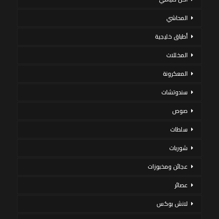
المحاشي
أطباق خليجية
المخللات
المعكرونة
سندوتشات
صوص
سلطات
شوربات
عجائن ومخبوزات
عصائر
لانش بوكس