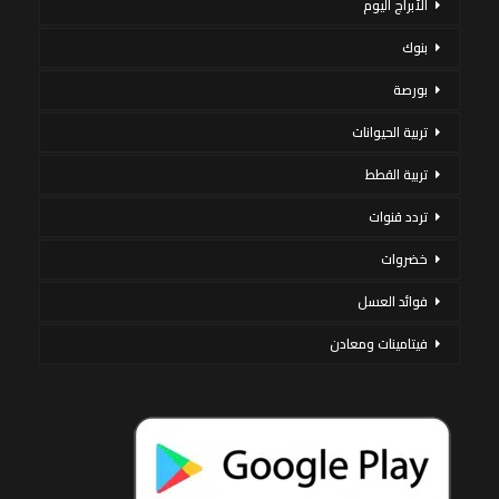
الأبراج اليوم
بنوك
بورصة
تربية الحيوانات
تربية القطط
تردد قنوات
خضروات
فوائد العسل
فيتامينات ومعادن