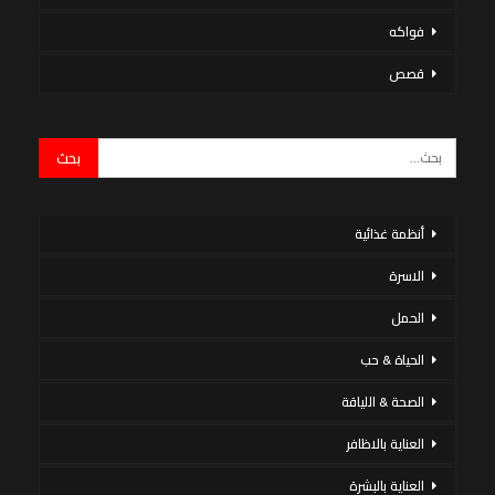
فواكه
قصص
أنظمة غذائية
الاسرة
الحمل
الحياة & حب
الصحة & اللياقة
العناية بالاظافر
العناية بالبشرة