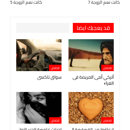
كانت نعم الزوجة 7
كانت نعم الزوجة 5
Viber
BlackBerry
LINE
Digg
طباعة
OK.ru
Pinterest
قد يعجبك ايضا
قصص
قصص
ﺃﺗﺮﻛﻲ ﺃﻣﻰ ﺍﻟﻤﺮﻳﻀﺔ ﻓﻰ
سواق تاكسى
ﺍﻟﻌﺮﺍﺀ
قصص
قصص
لا تكثروا من الفضفضة !!
احداث غامضة الجزء الاول