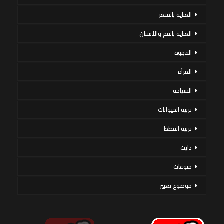
العناية بالشعر
العناية بالفم والأسنان
القهوة
المرأة
السياحة
تربية الحيوانات
تربية القطط
دايت
منوعات
موضوع تعبير