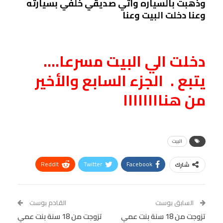
وذهبت بالسياره واتي صديقي خلفي بسيارته
وعنا دخلت البيت وعنا
دخلت الي البيت مسرعا….
يتبع . الجزء السابع والأخير
من هناااااااا
البيت
ReddIt
Twitter
Facebook
شارك
Linkedin
Facebook Messenger
WhatsApp
Telegram
Tumblr
السابق بوست
القادم بوست
البريد الإلكتروني
تزوجت من 18 سنة بنت عمي
StumbleUpon
VK
تزوجت من 18 سنة بنت عمي