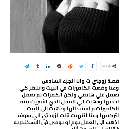
شارك
قصة زوجتي ت وانا الجزء السادس
وعنا وضعت الكاميرات في البيت وانتظر كي
تعمل علي هاتفي ولكن الكمرات لم تعمل
اخذتها وذهبت الي المحل الذي اشتريت منه
الكاميرات م استبدالها وذهبت الى البيت
لتركيبها وعنا انتهيت قلت لزوجتي اني سوف
اذهب الي العمل يوم او يومين في الاسكندريه