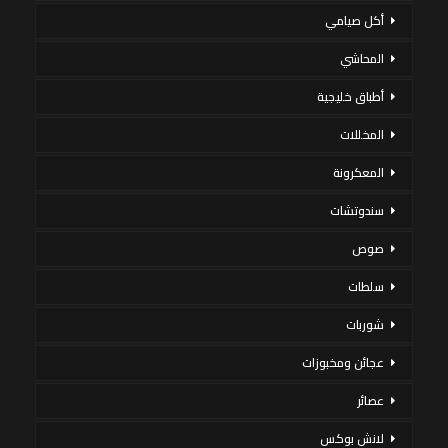
أكل صيامي
المحاشي
أطباق خليجية
المخللات
المعكرونة
سندوتشات
صوص
سلطات
شوربات
عجائن ومخبوزات
عصائر
لانش بوكس