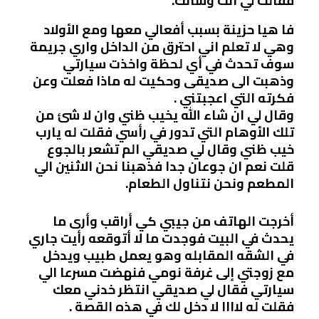
فقالت لي أنت وشأنك.
فا هيا حزينة بسبب أفعالي معها ومع الأولاد
وهي لا تعلم اني احترق من الداخل واري جريمة
سوف تحدث في أي لحظة واخذت سيارتي
وذهبت الى صديقى وحكيت له ماذا فعلت وعن
فكرته التي اعجبتني .
وقال لي ان شاء الله يخيب ظني وان لا شئ من
تلك الأوهام التي تدور في رأسي فقلت له يارب
خيب ظني وقال لي صديقي الم تشعر بالجوع
قلت نعم ان جوعان جدا فذهبنا نحن الاثنين الي
المطعم ونحن نتناول الطعام.
أخرجت الهاتف من جيبي كي أراقب وأرى ما
يحدث في البيت فوجدت ما لا أتوقعه رأيت جاري
في الشقه المقابله وهو يعمل طبيب ويدخل
مع زوجتي إلى غرفة نومي فنهضت مسرعا الي
سيارتي فقال لي صديقي انتظر خدني معك
فقلت له لاااا لا دخل لك في هذه القصة .