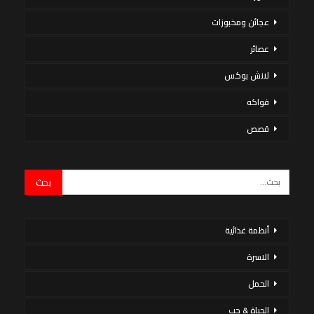
عجائن ومخبوزات
عصائر
لانش بوكس
فواكه
قصص
أنظمة غذائية
الاسرة
الحمل
الحياة & حب