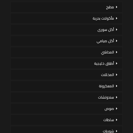
مطبخ
مأكولات بحرية
أكل سورى
أكل صيامي
المحاشي
أطباق خليجية
المخللات
المعكرونة
سندوتشات
صوص
سلطات
شوربات