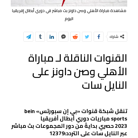
مشاهدة مباراة الأهلي وصن داونز بث مباشر في دوري أبطال إفريقيا
اليوم
شارك
القنوات الناقلة لـ مباراة
الأهلي وصن داونز على
النايل سات
تنقل شبكة قنوات «بي إن سبورتس» bein
sports مباريات دوري أبطال أفريقيا
2023 حصري بدايةً من دور المجموعات بث مباشر
عبر النايل سات على التردد:12379