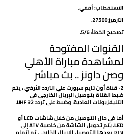
الاستقطاب: أفقي.
الترميز:27500.
تصحيح الخطأ: 5/6.
القنوات المفتوحة
لمشاهدة مباراة الأهلي
وصن داونز .. بث مباشر
2- قناة أون تايم سبورت علي التردد الأرضي ، يتم
ضبط القناة بتوصيل الإريال الخارجي في
التليفزيونات العادية، وضبط على تردد UHF 32.
أما في حال التوصيل من خلال شاشات LCD أو
LED، يتم تحويل الشاشة من خاصية ATV إلى
DTV بعدها التوصيل الإريال الخارجي ثم اتمام