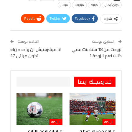
دوري أبطال
مباراة
مباريات
مباشر
ReddIt
Twitter
Facebook
شارك
Linkedin
Facebook Messenger
WhatsApp
Telegram
Tumblr
السابق بوست
القادم بوست
البريد الإلكتروني
تزوجت من 18 سنة بنت عمي
StumbleUpon
VK
انا ميشرفنيش ان واحده زيك
كانت نعم الزوجة 1
تكون مراتي 17
Viber
BlackBerry
LINE
Digg
طباعة
OK.ru
Pinterest
قد يعجبك ايضا
الرياضة
الرياضة
مباراة مصر وبلجيكا في
مباريات اليوم الإثارة