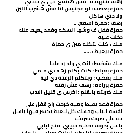
رهف بتنهيده : مش هينفع اجي ي حبيبي
حمزة بغضب : لو مجتيش انا مش هشرب اللبن
ولا حتي هاكل
رهف : حمزة اسمع….
حمزة قفل ف وشها السكه وقعد يعيط ملك
دخلت عليه
ملك : كنت بتكلم مين ي حمزة
حمزة بيعيط : …..
ملك بشخيط : انت ي ولد رد عليا
حمزة بعياط : كنت بكلم رهف ي مامي
ملك بغضب : وبتكلم الزفتة دي لية
حمزة ببراءه : رهف مش زفته
ملك ضربته بالقلم : اخرس ي قليل الادب
حمزة قعد يعيط وهيه خرجت راح قفل علي
نفسه الباب ومسك كل للعبة يكسر فيها باسل
جه علي صوت صريخه
باسل بخوف : حمزة حبيبي افتح لبابي
حمزة بصريخ : انا بكرهك انت ومامي انا عايز