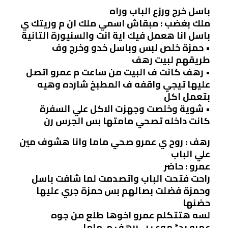
باسل خرج ورزع الباب وراه
ملك بغضب : مبقاش اسمي ملك ان م وريتك ي
باسل انا هعمل فيك اية انت والسنيورة التانية
• حمزة خلص لبس وباسل خدو وخرج وف
طريقهم لبيت رهف
• ‏رهف كانت ف البيت من ساعت م عمرو اتصل
عليها تيجي واقفه ف المطبخ شارده وهيه
بتعمل اكل
• ‏شوية وخلصت وجهزت الاكل علي السفرة
كانت داخله تصحي مامتها بس الجرس رن
رهف : روح ي عمرو صحي ماما وانا هشوف مين
علي الباب
عمرو : حاضر
راحت فتحت الباب واتصدمت لما شافت باسل
وحمزة فضلت بصالهم بس حمزة جري عليها
حضنها
لسه هتتكلم عمرو اخوها طلع من جوه
عمرو بد* موع : ر…ررهف م..ماما