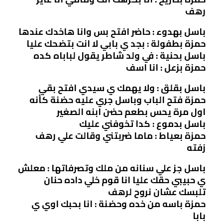
رهف
باسل بهدوء : حاضر افتح بس وانا هاخدك عندها
حمزة بطفولة : بجد ي بابي لا انت بتضحك عليا
باسل بحنية : في ولد شاطر يقول لباباه كده
حمزة بزعل : انا اسف
باسل بقلق : ولا يهمك ي سيدي افتح بقي
حمزة فتح الباب وباسل جري عليه حضنة كأنه
اول مرة يحس بطعم حضن ابنه الصغير
باسل بدموع : كدا تخوفني عليك
حمزة بعياط : ماما ضربتني وقالت علي رهف
زفته
باسل جز علي سنانه من ملك وتصرفاتها : معلش
ي حبيبي حقك عليا انا قوم خلي داده حنان
تلبسك عشان نروح لرهف
حمزة باسه من خده وحضنة : انا بحبك اوي ي
بابا