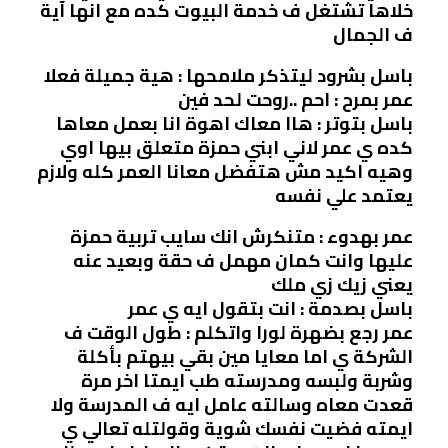
خلاها تشتغل ف خدمة البيوت كده مع انها آية
ف الجمال
باسل بشرود ليتذكر ملامحها : هية جميلة فعلا
عمر بمرح : احم ..روحت لحد فين
باسل بتوتر : هاا معاك اهوة انا بعمل معاها
كده ي عمر لاني ابني حمزة متعلق بيها اوي
وهيه اكيد مش هتفضل معانا العمر كله ولازم
يعتمد علي نفسه
عمر بهدوء : متنكرش انك سايب تربية حمزة
عليها وانت كمان مهمل ف حقة وبعيد عنه
يعني زيك زي ملك
باسل بصدمة : انت بتقول ايه ي عمر
عمر رجع بضهرة لورا واتكلم : طول الوقت ف
الشركة ي اما معايا مين بقي بيهتم بأكلة
وشربة ولبسه ومدرسته طب ايمتا اخر مرة
قعدت معاه وسالته عامل ايه ف المدرسة ولا
ايمته فضيت نفسك شوية وقولتله تعالي ي