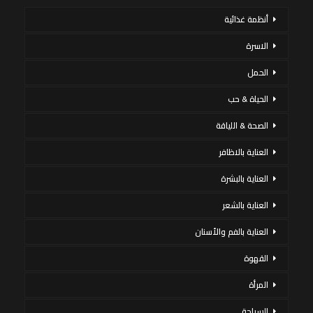
أنظمة غذائية
الاسرة
الحمل
الحياة & حب
الصحة & اللياقة
العناية بالاظافر
العناية بالبشرة
العناية بالشعر
العناية بالفم والأسنان
القهوة
المرأة
السياحة