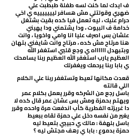
ف ايدك لما كنت لسه طفلة طبطبت علي
ضهري وقولتلي مش هسافر ليييييييه ي اخي
حرام عليك ، ليه تعمل فيا كده بقيت بشتغل
خدامة ف البيوت ، ودا يشتمني ودا يهيني
علشان بس اصرف عليا انا وامي واخويا ، وانت
هنا مرتاح مش كده ، مرتاح وانت شايفني بتهان
وبتبهدل ااااااه ي وجع قلبي استغفر الله
العظيم يارب استغفر الله العظيم ربنا يسامحك
ي بابا ربنا يرحمك ويغفرلك
قعدت مكانها تعيط وتستغفر ربنا علي الكلام
اللي قالته
باسل رجع من الشركه وقرر يعمل بكلام عمر
ويهتم بحمزة ومش بس عشان عمر قال كده لا
دا غريزته الفطرية كأب اندفعت مرة واحده وقرر
يغير من نفسه دخل علي حمزة لقاه ببعيط
باسل بلهفة : مالك ي حبيبي بتعيط ليه
حمزة بدموع : بابا ي رهف مجتش ليه ؟