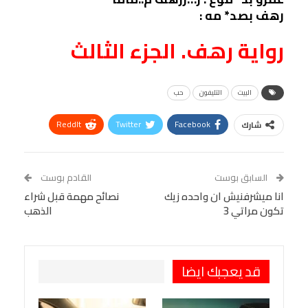
رهف بصد* مه :
رواية رهف. الجزء الثالث
البيت
التليفون
حب
ReddIt
Twitter
Facebook
شارك
Linkedin
Facebook Messenger
WhatsApp
Telegram
Tumblr
السابق بوست
القادم بوست
البريد الإلكتروني
انا ميشرفنيش ان واحده زيك
StumbleUpon
VK
نصائح مهمة قبل شراء
تكون مراتي 3
الذهب
Viber
BlackBerry
LINE
Digg
طباعة
OK.ru
Pinterest
قد يعجبك ايضا