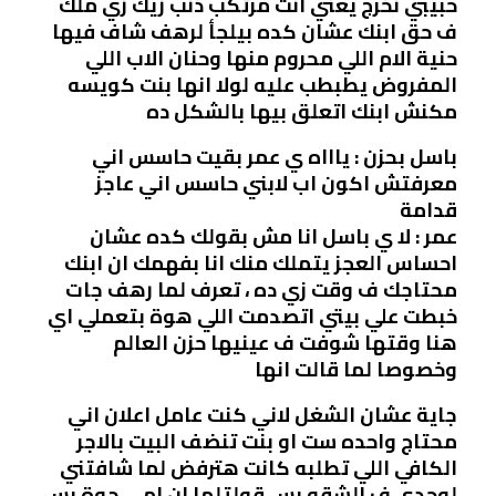
حبيبي نخرج يعني انت مرتكب ذنب زيك زي ملك
ف حق ابنك عشان كده بيلجأ لرهف شاف فيها
حنية الام اللي محروم منها وحنان الاب اللي
المفروض يطبطب عليه لولا انها بنت كويسه
مكنش ابنك اتعلق بيها بالشكل ده
باسل بحزن : ياااه ي عمر بقيت حاسس اني
معرفتش اكون اب لابني حاسس اني عاجز
قدامة
عمر : لا ي باسل انا مش بقولك كده عشان
احساس العجز يتملك منك انا بفهمك ان ابنك
محتاجك ف وقت زي ده ، تعرف لما رهف جات
خبطت علي بيتي اتصدمت اللي هوة بتعملي اي
هنا وقتها شوفت ف عينيها حزن العالم
وخصوصا لما قالت انها
جاية عشان الشغل لاني كنت عامل اعلان اني
محتاج واحده ست او بنت تنضف البيت بالاجر
الكافي اللي تطلبه كانت هترفض لما شافتني
لوحدي ف الشقه بس قولتلها ان امي جوة بس