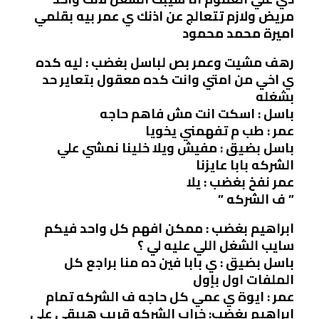
مريض ولازم تتعالج عن اذنك ي عمر بيه بقلمي
اميرة محمد محمود
رهف مشيت وعمر بص لباسل بغضب : ليه كده
ي اخي من امتي وانت كده معقول بتعاير حد
بشغله
باسل : اسكت انت مش فاهم حاجه
عمر : طب م تفهمني يخويا
باسل بضيق : مفيش ويلا خلينا نمشي علي
الشركه بابا عايزنا
عمر نفخ بغضب : يلا
” ف الشركه ”
ابراهيم بغضب : ممكن افهم كل واحد فيكم
سايب الشغل اللي عليه لي ؟
باسل بضيق : ي بابا فين ده منا براجع كل
الملفات اول بإول
عمر : ايوة ي عمي كل حاجه ف الشركه تمام
ابراهيم بغضب: خراب الشركه قريب هيبقي علي