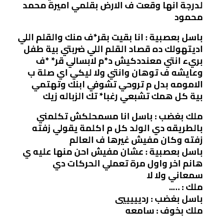
لدرجة انها وقعت ف الارض بقلمي اميرة محمد
محمود
باسل بعصبية : انا بقيت بقر*ف منك والقلم اللي
اديتهولك ده قصاد القلم اللي ضربتي بية طفل
بريء انتي معنددكيش د*م لابسالي قر* *ف
وعايشه ف توهان وانتي ولا ليكي اي صلة ب
الامومه بدل م تروحي تشوفي ابنك وتهتمي
بية كل همك تشبعي رغبا* تك الزباله زيك
ملك بغضب : باسل انا مسمحلكش تكلمني
بالطريقه دي الولد كل م اكلمة يقولي زفته
زفته وكان مفيش غيرها ف العالم
باسل بعصبية : عشان مفيش احن منها عليه ي
هانم اخر واول مرة تعملي الحركات دي
سمعاني ولا لا
ملك : …..
باسل بغضب : رديييييي
ملك بخوف : سامعه