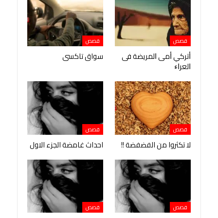
قصص
قصص
ﺃﺗﺮﻛﻲ ﺃﻣﻰ ﺍﻟﻤﺮﻳﻀﺔ ﻓﻰ
سواق تاكسى
ﺍﻟﻌﺮﺍﺀ
قصص
قصص
لا تكثروا من الفضفضة !!
احداث غامضة الجزء الاول
قصص
قصص