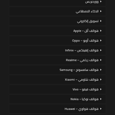
ووردبريس
الذكاء الاصطناعي
تسويق إلكتروني
هواتف أبل – Apple
هواتف أوبو – Oppo
هواتف إنفينكس – Infinix
هواتف ريلمي – Realme
هواتف سامسونج – Samsung
هواتف شاومي – Xiaomi
هواتف فيفو – Vivo
هواتف نوكيا – Nokia
هواتف هواوي – Huawei