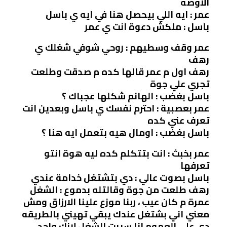
الاوضه
عمر : ايه اللي بيحصل هنا في ايه ي باسل
باسل : ملكش دعوة انت ي عمر
عمر وقف وسطيهم : روحي شوفي شغلك ي
رهف
رهف اول م عمر قالها كده م صدقت وطلعت
تجري علي جوة
باسل بغضب : الهانم شكلها عجباك ؟
عمر بعصبية : احترم نفسك ي باسل وبعدين انت
تعرف عني كده
باسل بغضب : اومال هيه بتعمل ايه هنا ؟
عمر بخبث : انت بتتكلم كده ليه هوة انتو
تعرفها
باسل بصوت عالي : دي بتشتغل خدامة عندي
رهف طلعت من جوة وقالتله بدموع : الشغل
عمرة م كان عيب ، ربنا موزع علينا الارزاق ومش
معني اني بشتغل عندك يبقي تهيني بالطريقه
دي علي العموم انا سيبت الشغل لانك واحد