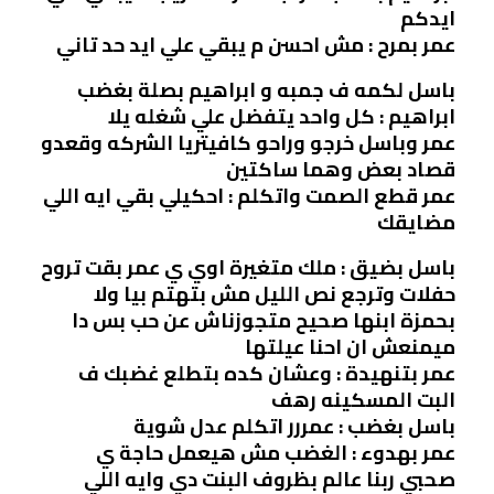
ايدكم
عمر بمرح : مش احسن م يبقي علي ايد حد تاني
باسل لكمه ف جمبه و ابراهيم بصلة بغضب
ابراهيم : كل واحد يتفضل علي شغله يلا
عمر وباسل خرجو وراحو كافيتريا الشركه وقعدو
قصاد بعض وهما ساكتين
عمر قطع الصمت واتكلم : احكيلي بقي ايه اللي
مضايقك
باسل بضيق : ملك متغيرة اوي ي عمر بقت تروح
حفلات وترجع نص الليل مش بتهتم بيا ولا
بحمزة ابنها صحيح متجوزناش عن حب بس دا
ميمنعش ان احنا عيلتها
عمر بتنهيدة : وعشان كده بتطلع غضبك ف
البت المسكينه رهف
باسل بغضب : عمررر اتكلم عدل شوية
عمر بهدوء : الغضب مش هيعمل حاجة ي
صحبي ربنا عالم بظروف البنت دي وايه اللي