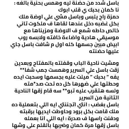
باسل شدد من حضنة ليه وهمس بحنية بالغه :
نا كمان بحبك ي قلب ابوك
حمزة راح يلبس وباسل مشي علي اوضة ملك
بكل غضبه دخل عندها لقاها ف ملكوت تاني
خالص حاطه شمع ف الاوضة ومزيناها مع
موسيقي هادية واضاءة خافته ولابسه روب
ابيض مبين جسمها كله اول م شافت باسل جاي
عليها حضنته
ومشيت ناحية الباب وقفلته بالمفتاح وبعدين
زقت باسل علي السرير وهمست جمب شفا**
يفه ” بحبك ” ميلت عليه بجسمها وسحبت ايده
وحطتها علي ضهرها كل ده تحت صد*مته
ولسه هتقرب عليه تبو** سه قام زقها الناحية
التانية من السرير
باسل بغضب : انتي اتجننتي ايه اللي بتعملية ده
ملك قامت بكل برود وحاوطت ايديها برقبته
ودفنت راسها ف صدرة : ايه اللي انا بعمله
باسل زقها مرة كمان وضربها بالقلم علي وشها