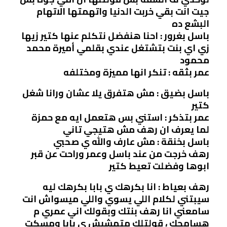
جيت انت بقي خربت الدنيا واتهمتها الاتهام
البشع ده
باسل بغرور : احنا هنفضل نتكلم عنها كتير زيها
زي اي بنت بتشتغل عندي بقلمي أميرة محمد
محمود
عمر بثقه : تنكر انها مميزة ومختلفه
باسل بضيق : مش هتفرق يلا عشان ورانا شغل
كتير
عمر بتذكر : استني بس هتعمل ايه مع حمزة
لما يعرف ان رهف مش هتيجي تاني
باسل بخنقة : مش عارف والله ي صحبي
رهف خرجت من عند باسل وعمر وراحت عن قبر
ابوها وفضلت تعيط كتير
رهف بعياط : انا بكرهك ي بابا بكرهك ليه
سيبتني لكلام اللي يسوي واللي ميسواش انت
سامعني انا رهف بنتك وبقولك اني عمري م
هسامحك ، قولتلك متمشيش ي بابا ومسكت