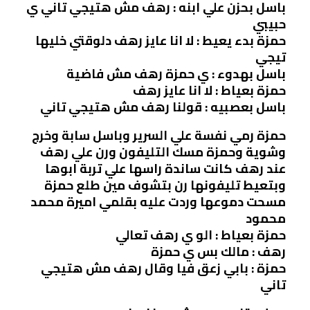
باسل بحزن علي ابنه : رهف مش هتيجي تاني ي
حبيبي
حمزة بدء يعيط : لا انا عايز رهف دلوقتي خليها
تيجي
باسل بهدوء : ي حمزة رهف مش فاضية
حمزة بعياط : لا انا عايز رهف
باسل بعصبيه : قولنا رهف مش هتيجي تاني
حمزة رمي نفسة علي السرير وباسل سابة وخرج
وشوية وحمزة مسك التليفون ورن علي رهف
عند رهف كانت ساندة راسها علي تربة ابوها
وبتعيط تليفونها رن بتشوف مين طلع حمزة
مسحت دموعها وردت عليه بقلمي اميرة محمد
محمود
حمزة بعياط : الو ي رهف تعالي
رهف : مالك بس ي حمزة
حمزة : بابي زعق فيا وقال رهف مش هتيجي
تاني