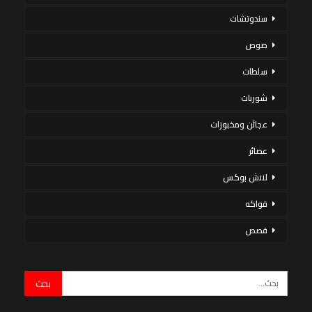
سندوتشات
صوص
سلطات
شوربات
عجائن ومخبوزات
عصائر
لانش بوكس
فواكه
قصص