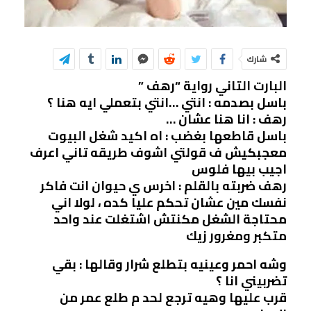
شارك
البارت التاني رواية “رهف ”
باسل بصدمه : انتي …انتي بتعملي ايه هنا ؟
رهف : انا هنا عشان …
باسل قاطعها بغضب : اه اكيد شغل البيوت
معجبكيش ف قولتي اشوف طريقه تاني اعرف
اجيب بيها فلوس
رهف ضربته بالقلم : اخرس ي حيوان انت فاكر
نفسك مين عشان تحكم عليا كده ، لولا اني
محتاجة الشغل مكنتش اشتغلت عند واحد
متكبر ومغرور زيك
وشه احمر وعينيه بتطلع شرار وقالها : بقي
تضربيني انا ؟
قرب عليها وهيه ترجع لحد م طلع عمر من