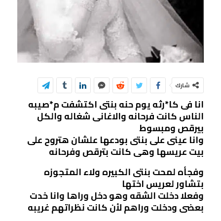
شارك
انا فى كا*رثه يوم حنه بنتى اكتشفت م*صيبه
الناس كانت فرحانه والاغانى شغاله والكل
بيرقص ومبسوط
وانا عينى على بنتى بودعها علشان هتروح على
بيت عريسها وهى كانت بترقص وفرحانه
وفجأه لمحت بنتى الكبيره ولاء المتجوزه
بتشاور لعريس اختها
وفعلا دخلت الشقه وهو دخل وراها وانا خدت
بعضى ودخلت وراهم لأن كانت نظراتهم غريبه