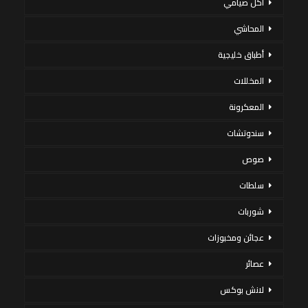
أكل صيامي
المحاشي
أطباق خليجية
المخللات
المعكرونة
سندوتشات
صوص
سلطات
شوربات
عجائن ومخبوزات
عصائر
لانش بوكس