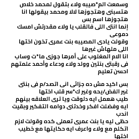
وسمعت الم*صيبه ولاء بتقول لمحمد خلاص
هتسبنى وهتجوزها لالا ومحمد بيقولها انا
هتجوزها اسم بس
إنما انتى اللى فالقلب يا ولاء مقدرتش امسك
دموعى
وقولت يادى المصيبه بنت عمرى تخون اختها
اللى ملهاش غيرها
انا الام المغلوب على أمرها جوزى ما*ت وساب
فى رقبتى بنتين وولد ولاء ودعاء وأحمد علمتهم
احسن تعليم
بس اكيد مش ده جزائى انى اتصد/م فى بنتى
غير الفض/يحه وغير ك*سر قلب اختها
طيب هعمل ايه دلوقت ويا ترى العلاقه بينهم
ايه وفضلت افكر وخدتنى دوامه التفكير وبقيت
اندب
حظى ليه يا بنت عمرى تعملى كده وقولت لازم
اتكلم مع ولاء واعرف ايه حكايتها مع خطيب
اختها