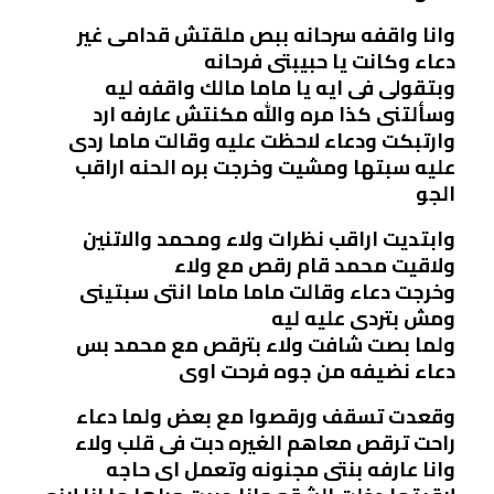
وانا واقفه سرحانه ببص ملقتش قدامى غير
دعاء وكانت يا حبيبتى فرحانه
وبتقولى فى ايه يا ماما مالك واقفه ليه
وسألتنى كذا مره والله مكنتش عارفه ارد
وارتبكت ودعاء لاحظت عليه وقالت ماما ردى
عليه سبتها ومشيت وخرجت بره الحنه اراقب
الجو
وابتديت اراقب نظرات ولاء ومحمد والاتنين
ولاقيت محمد قام رقص مع ولاء
وخرجت دعاء وقالت ماما ماما انتى سبتينى
ومش بتردى عليه ليه
ولما بصت شافت ولاء بترقص مع محمد بس
دعاء نضيفه من جوه فرحت اوى
وقعدت تسقف ورقصوا مع بعض ولما دعاء
راحت ترقص معاهم الغيره دبت فى قلب ولاء
وانا عارفه بنتى مجنونه وتعمل اى حاجه