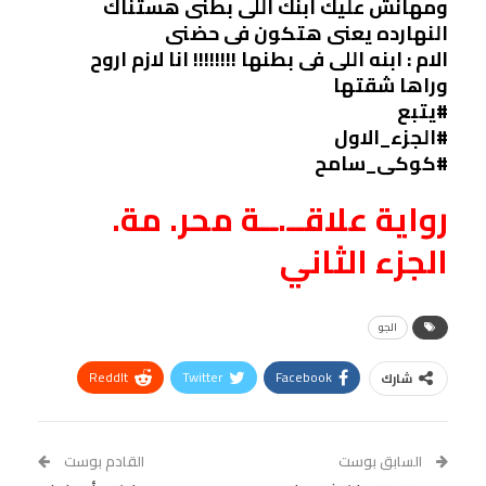
ومهانش عليك ابنك اللى بطنى هستناك
النهارده يعنى هتكون فى حضنى
الام : ابنه اللى فى بطنها !!!!!!!! انا لازم اروح
وراها شقتها
#يتبع
#الجزء_الاول
#كوكى_سامح
رواية علاقــ.ــة محر. مة.
الجزء الثاني
الجو
ReddIt
Twitter
Facebook
شارك
Linkedin
Facebook Messenger
WhatsApp
Telegram
Tumblr
السابق بوست
القادم بوست