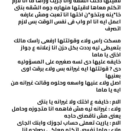
لاقيتها دخلت الشقه وانا جريت وراها ما انا لازم
اتكلم معاها لاقيتها منهاره جوه الشقه بنتى
خا*ينه وبتخو*ن اختها انا تعبت ومش عارفه
اعمل ايه انا ام واب فى نفس الوقت بس لازم
اتصرف
مسكت راس ولاء وقولتلها ارفعى راسك مالك
بتعيطى ليه رددت بكل حزن انا زعلانه ع جواز
اختى يا ماما
خايفه عليها دى لسه صغيره على المسؤوليه
دى ? قولتلها ايه غيرانه بس ولاء برقت اوى
بعنيها
اصل ولاء عنيها واسعه وحلوه وقالت غيرانه من
ايه يا ماما
الام : خايفه ع اختك ولا غيرانه يا بنتى
ولاء : غيرانه ليه مش فاهمه انا متجوزه وحامل
يعنى مش ناقصنى حاجه
الام : ياريت تعملى حساب لجوزك وابنك الجاى
ولاء : ماما نفسى اتكلم معاكى بصراحه انا