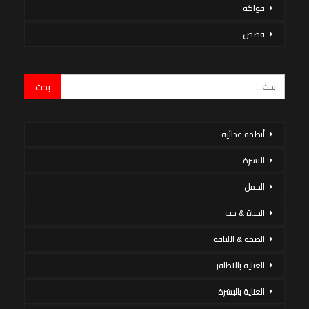
فواكه
قصص
أنظمة غذائية
الاسرة
الحمل
الحياة & حب
الصحة & اللياقة
العناية بالاظافر
العناية بالبشرة