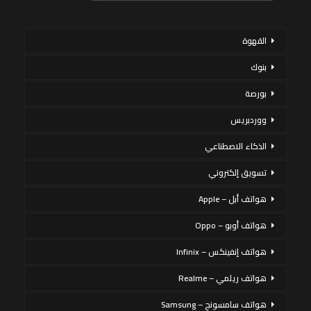
القهوة
بنوك
بورصة
ووردبريس
الذكاء الاصطناعي
تسويق إلكتروني
هواتف أبل – Apple
هواتف أوبو – Oppo
هواتف إنفينكس – Infinix
هواتف ريلمي – Realme
هواتف سامسونج – Samsung