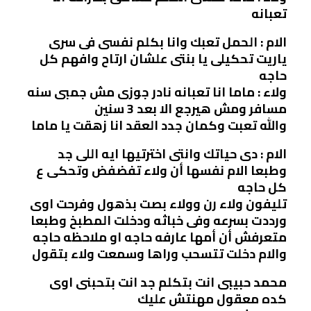
تعبانه
الام : الحمل تعبك وانا بكلم نفسى فى سرى
ياريت تحكيلى يا بنتى علشان ارتاح وافهم كل
حاجه
ولاء : ماما انا تعبانه نادر جوزى مش جمبى سنه
مسافر ومش هيرجع الا بعد 3 سنين
والله تعبت وكمان جدد العقد انا زهقت يا ماما
الام : دى حياتك وانتى اخترتيها ايه اللى جد
وطبعا الام نفسها أن ولاء تفضفض وتحكى ع
كل حاجه
تليفون ولاء رن وولاء بصت بذهول وفرحت اوى
ورددت بسرعه وفى خباثه ودخلت المطبخ وطبعا
متعرفش أن أمها عارفه حاجه او ملاحظه حاجه
والام دخلت تتسحب وراها وسمعت ولاء بتقول
محمد حبيبى انت بتكلم جد انت بتحبنى اوى
كده معقول مهنتش عليك