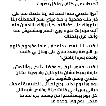
تطبطب على كتفي وتكل بصوت
أخيرًا خلصتي منه الحمدللّٰه ربنا خلصك منه على
خير كنت معمية يا حبة عيني بسم الحمدللّٰه ربنا
بينهولك على حقيقته بكرا يرزقك بالأحسن منه
ألف مرة إنتِ حلوة وزي القمر ومشلتيش منه
وألف مين يتمناكِ
لاقيت بابا اتعصب جامد في ماما وخرجهم كلهم
برا الأوضة وقعد جنبي على وقال لي كلمة
واحدة بس، ارتاحتي؟
لاقيت نفسي اتر في ه وفضلت أبكي وأنا مش
عارفة بعيط عشان طلع خاين ولا بعيط عشان
طلقني ومش هشوفه تاني!
يوم ورا يوم بدأت ارجع لحياتي الطبيعية أو مش
حياتي بس أهي كانت حياة وخلاص شبه اللي
كل يوم بيستئصلوا من جسمه جزء لحد ما
هيجي يوم وي لوحده من .