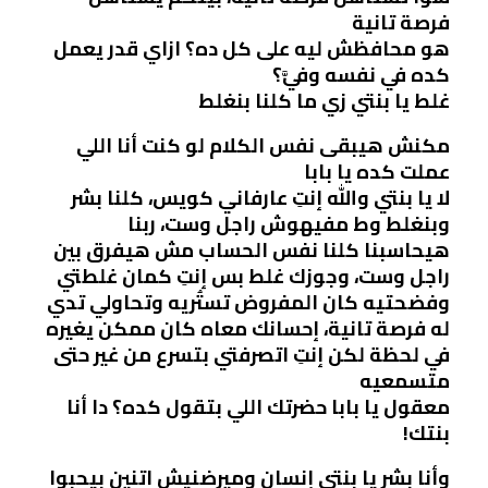
فرصة تانية
هو محافظش ليه على كل ده؟ ازاي قدر يعمل
كده في نفسه وفيَّ؟
غلط يا بنتي زي ما كلنا بنغلط
مكنش هيبقى نفس الكلام لو كنت أنا اللي
عملت كده يا بابا
لا يا بنتي واللّٰه إنتِ عارفاني كويس، كلنا بشر
وبنغلط وط مفيهوش راجل وست، ربنا
هيحاسبنا كلنا نفس الحساب مش هيفرق بين
راجل وست، وجوزك غلط بس إنتِ كمان غلطتي
وفضحتيه كان المفروض تستُريه وتحاولي تدي
له فرصة تانية، إحسانك معاه كان ممكن يغيره
في لحظة لكن إنتِ اتصرفتي بتسرع من غير حتى
متسمعيه
معقول يا بابا حضرتك اللي بتقول كده؟ دا أنا
بنتك!
وأنا بشر يا بنتي إنسان وميرضنيش اتنين بيحبوا