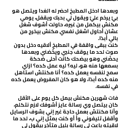
وبعدها ادخل المطبخ احضر له الغدا ويتصل هو
بيَّ يرخم عليَّ ويقول لي بحبك ويقفل، يومي
مكنش بيكمل من غيره، حاولت أشوف شغل
عشان أحاول اشغل نفسي مكنش بيخرج من
بالي أبدًا.
كنت ببقى واقفة في المطبخ ألاقيه دخل بدون
صوت لحد ما يوقف جنبي ويخُضني وبعدها
يحضُني وهو بيضحك كانت أحلى ضحكة
بسمعها منه هو، ليه؟ ليه عمل كده؟ ازاي
سمح لنفسه يعمل كده؟ أنا مكنتش استاهل
منه كده أبدًا، ولا هو كان المفروض يعمل كده
في نفسه.
فات شهرين مكنش بيمل كل يوم على الأقل
كان بيتصل وي رسالة عايز أشوفك لازم نتكلم،
وأنا مكنتش بعمل حاجة غير إني بشوف الرسايل
وأقفل تليفوني وأ أو كنت بمثل إني ب، لحد ما
لاقيته باعت لي رسالة بليل متأخر بيقول لي