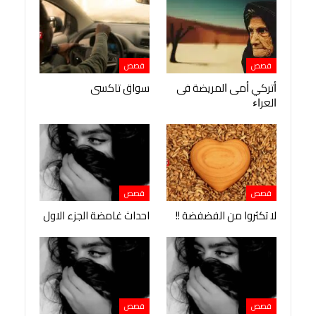
قصص
قصص
ﺃﺗﺮﻛﻲ ﺃﻣﻰ ﺍﻟﻤﺮﻳﻀﺔ ﻓﻰ
سواق تاكسى
ﺍﻟﻌﺮﺍﺀ
قصص
قصص
لا تكثروا من الفضفضة !!
احداث غامضة الجزء الاول
قصص
قصص