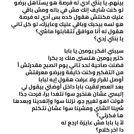
بينهم، يا بنتي ادي له فرصة هو يستاهل برضو
لو كنت شايف إنك مش في باله ومش باقي
عليكِ مكنتش هقول كده بس أدي له فرصة
هو لسه بيحبك وباقي عليكِ وعايزك، لو كل تاني
هقول له أنا موافق تتقابلوا ماشي؟
يا بنتي رُدي؟
سيبني افكر يومين يا بابا
كتير يومين هتسنى منك رد بكرا
فضلت صاحية لحد تاني يوم الصبح مقدرتش أ
من التفكير وكنت خايفة وبرضو معرفتش
أوصل لقرار ولا عرفت هقول إيه لبابا
بعد العصر لاقيت بابا داخل أوضتي بيقول لي
إلبسي عشان هنخرج سوا نتغدا برا، فرحت جدًا
قولت اهو تغيير جو، نزلنا سوا وإتغدينا وبعدها
شربنا الشاي ومشينا سوا عشان نتكلم
ها فكرتي؟
لأ يا بابا مش عايزة ارجع له
دا اخر كلام؟