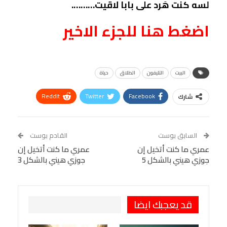
لسه كنت هَرد على بابا لاقيت……….
اضغط هنا للجزء الاخير
البيت
التليفون
الطلاق
حياة
ReddIt
Twitter
Facebook
شارك
Linkedin
Facebook Messenger
WhatsApp
Telegram
Tumblr
السابق بوست
القادم بوست
البريد الإلكتروني
عمري ما كنت أتخيل إن
StumbleUpon
VK
عمري ما كنت أتخيل إن
جوزي هيني بالشكل 5
جوزي هيني بالشكل 3
Viber
BlackBerry
LINE
Digg
طباعة
OK.ru
Pinterest
قد يعجبك ايضا