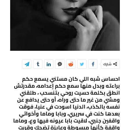
شارك
احساس شبه اللي كان مستني يسمع حكم
براءته وبدل منها سمع حكم إعدامه، مقدرتش
انطق بكلمة حسيت روحي بتنسحب ، طلقني
ومشي من غير ما حتى وراه، أو حتى يدافع عن
نفسه بالكذب، الدنيا اسودت في عنيا، فوقت
بعدها كنت في سريري، وبابا وماما وأخواتي
واقفين جنبي، لاقيت بابا عيونه فيها وع، وماما
واقفة كأنها مبسوطة وعايزة تضحك وقربت