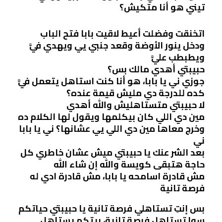
تيني هو أنا متكيش؟
اتخنقت وفضلت أعيط لاقيت بابا فتح الباب
ودخل ينور الأوضة وقعد جنبي يي ويهدي فيَّ
ويطبطب عليَّ
حبيبتي أهدي مالك بس؟
جوزي ني يا بابا، هو أنا كنت استاهل يتعمل فيَّ
كده للدرجة دي مليش قيمة عنده؟
لا حبيبتي متستاهليش واللّٰه أهدي
مين دي اللي كان بيكلمها ويقول لها الكلام ده
وخرج معاها مين دي اللي يي عشانها؟ ني يا بابا
ني
بعد الشر عنك يا حبيبتي ميش عشان خاطري كل
حاجة هتبقى كويسة واللّٰه إن شاء اللّٰه
مش قادرة اسامحه يا بابا، مش قادرة ادي له
فرصة تانية
بس إنتِ تستاهلي فرصة تانية يا حبيبتي حياتكم
سوا تستاهل فرصة تانية، بيتكم يستاهل