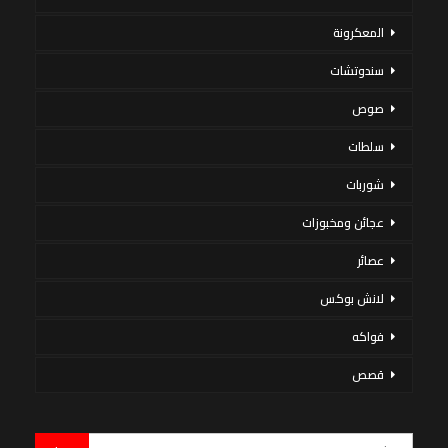
المعكرونة
سندوتشات
صوص
سلطات
شوربات
عجائن ومخبوزات
عصائر
لانش بوكس
فواكه
قصص