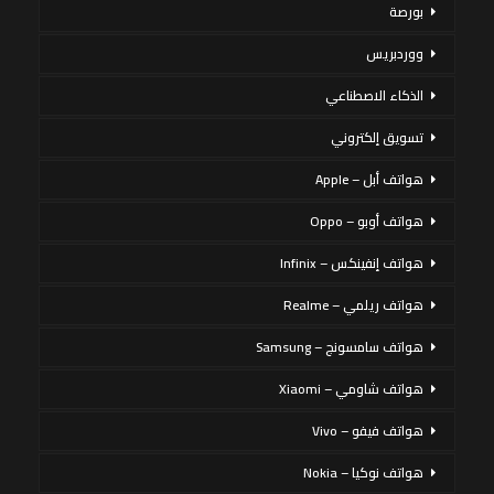
بورصة
ووردبريس
الذكاء الاصطناعي
تسويق إلكتروني
هواتف أبل – Apple
هواتف أوبو – Oppo
هواتف إنفينكس – Infinix
هواتف ريلمي – Realme
هواتف سامسونج – Samsung
هواتف شاومي – Xiaomi
هواتف فيفو – Vivo
هواتف نوكيا – Nokia