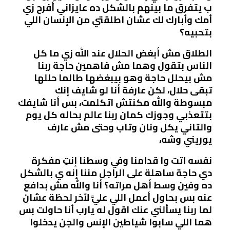
ب يتفرق ما بينهم بالشكل ده عايزاني أفرح زي
أمك وأبارك لك عشان اطلقتي من الإنسان اللي
بتحبيه؟
الطلاق مش أبغض الحلال عند اللّٰه زي ما كل
الناس بتقول وهما مش فاهمين حاجة ربنا
مش بيحلل حاجة وهو بيبغضها طالما حللها
تبقى حلال، لكن عارفة أنا لو شايف إنك
مبسوطة واللّٰه مكنتش اتكلمت، بس أنا شايفك
بتتعذبي وجوزك كمان ربنا عالم بحاله كل يوم
والتاني يكل ونان وتاب وحتى مش عارف
يوريني وشه،
نفسه اتت وا قدامنا وفي وسطنا إنتِ مفكرة
دي حاجة ساهلة على الراجل مننا إنه ي بالشكل
ده وفين وسط أهل مراته؟ أنا واللّٰه مش بدافع
عنه بس بحاول أعمل اللي عليَّ لآخر لحظة عشان
لما ربنا يسألني عنك اقول له يارب أنا حاولت بس
هما اللي سابوا شياطين الإنس والجن يدخلوا