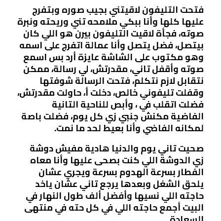
فتحت التليفون لاقيتني بجيب صوره وبتفرج
عليها كلها وأنا ببكي ملامحه تني وريحته ونبرة
صوته، فجأة لاقيت التليفون بيرن هو اللي كان
بيتصل، فضل يتصل وأنا عمالة اتفرج على اسمه
وهو مكتوب على الشاشة عايزة أرد بس اسمع
صوته وأقفل تاني، مقدرتش، لي رسالة، ممكن
نتقابل لازم نتكلم، فتحت الرسالة شوفتها
وقفلت تليفوني خالص، دخلت أ، حاولت مقدرتش،
فضلت اتقلب في ، وأبص للناحية التانية
الفاضية مكنش جنبي زي كل يوم، فضلت باصة
لمكانه الفاضي وأنا بعيط لحد ما نمت.
صحيت تاني يوم والدنيا هادية مفيش دوشة
زي الدوشة اللي كنت بصحى عليها وأنا معاه
الفطار بسرعة الهدوم بسرعة ويجري عشان
يلحق الشغل وبعدها يرجع تاني عشان ياخد
حاجته اللي نسيها وأفضل ألف طول النهار في
البيت أجمع حاجته اللي في كل حته في منتهى
السعادة