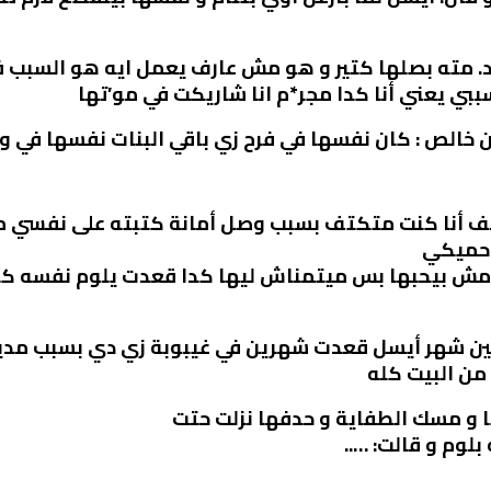
 مته بصلها كتير و هو مش عارف يعمل ايه هو السبب ف
بي يعني أنا كدا مجر*م انا شاريكت في مو’تها
الص : كان نفسها في فرح زي باقي البنات نفسها في وا
سف أنا كنت متكتف بسبب وصل أمانة كتبته على نفسي م
احميكي
ش بيحبها بس ميتمناش ليها كدا قعدت يلوم نفسه كتي
تنين شهر أيسل قعدت شهرين في غيبوبة زي دي بسبب مديح
من البيت كله
 و مسك الطفاية و حدفها نزلت حتت
وم و قالت: …..