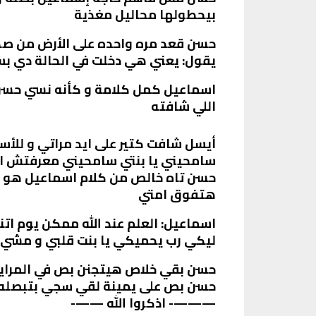
بيحطولها محاليل مغذية
حسن قعد مره واحده على الأرض من صد.
يقول: يعني هي دخلت في الحالة دي بسب
اسماعيل كمل كلامة و كأنه نسي حسن خ
اللي شافته
أيسل شافت كتير على ايد مراتي و للأ
سامحيني يا بنتي سامحيني معرفتش 
حسن تاه خالص من كلام اسماعيل هو م
هتفوق امتي
اسماعيل: العلم عند الله ممكن يوم ا
ليكي رب يحميكي يا بنت قلبي و مشي 
حسن بقي خلاص هيتجنن بص في المرايا
حسن بص على يمينة لقي سجي بتبصله بل
———- اذكروا الله ——-