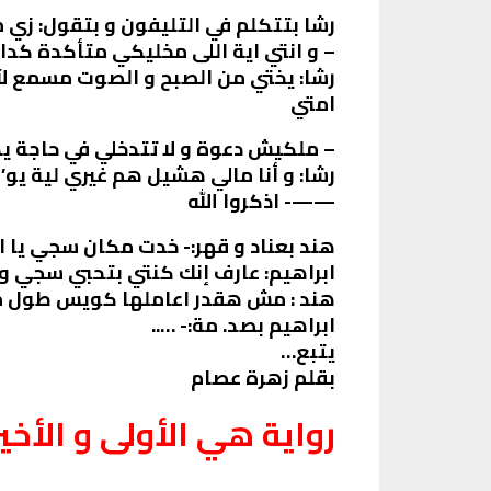
رشا بتتكلم في التليفون و بتقول: ز
– و انتي اية اللى مخليكي متأكدة كدا
رشا: يختي من الصبح و الصوت مسمع لآخ
امتي
– ملكيش دعوة و لا تتدخلي في حاجة ي
رشا: و أنا مالي هشيل هم غيري لية يو
——- اذكروا الله
هند بعناد و قهر:- خدت مكان سجي يا ا
ابراهيم: عارف إنك كنتي بتحبي سجي و 
هند : مش هقدر اعاملها كويس طول ما 
ابراهيم بصد. مة:- …..
يتبع…
بقلم زهرة عصام
رواية هي الأولى و الأخي