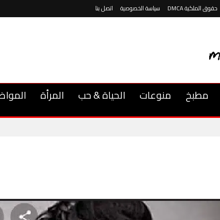
حقوق الملكية DMCA
سياسة الخصوصية
اتصل بنا
مطبخ
منوعات
الحياة & حب
المرأة
المواض