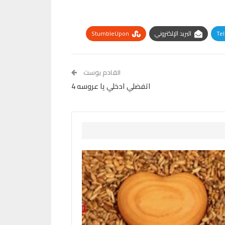
Te
البريد الإلكتروني
StumbleUpon
القادم بوست
اتفضلي ادخلي يا عروسه 4