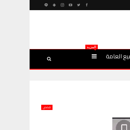
المزيد
يع العامة
قصص