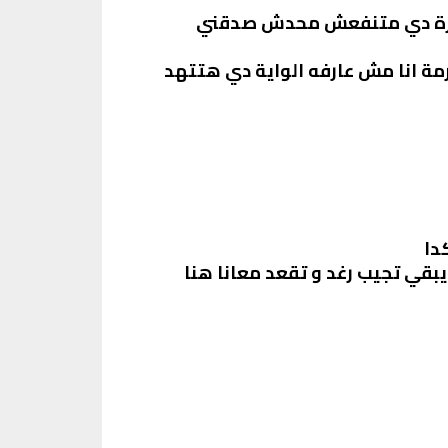
لجوازة دي متنفعش محدش صدقني
رمة انا مش عارفه الواية دي هتتهد
دا
قي تجيب رغد و تقعد معانا هنا