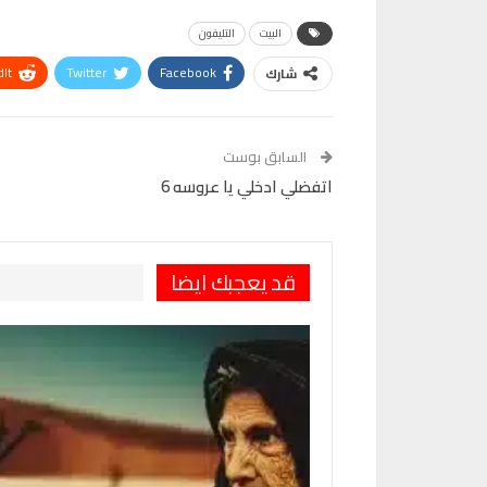
البيت
التليفون
It
Twitter
Facebook
شارك
VK
Digg
طباعة
السابق بوست
اتفضلي ادخلي يا عروسه 6
قد يعجبك ايضا