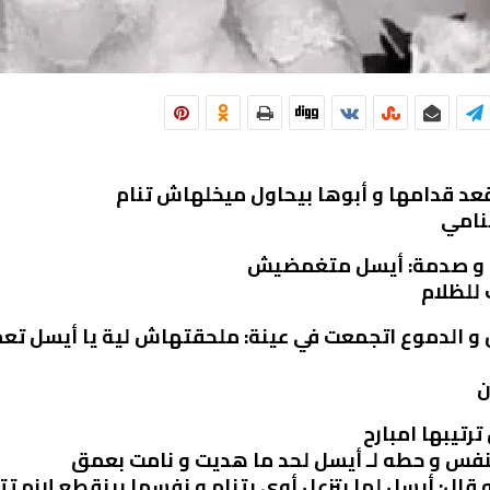
 قدامها و أبوها بيحاول ميخلهاش تنام
نامي
 و صدمة: أيسل متغمضيش
للظلام
و الدموع اتجمعت في عينة: ملحقتهاش لية يا أيسل تعملي
ن
تيبها امبارح
تنفس و حطه لـ أيسل لحد ما هديت و نامت بعمق
ل: أيسل لما بتزعل أوي بتنام و نفسها بينقطع لازم ت