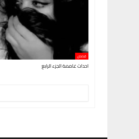
قصص
احداث غامضة الجزء الرابع