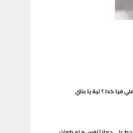
 فيا كدا ؟ لية يا بنتي
تحط على جهاز تنفس و لو طولت