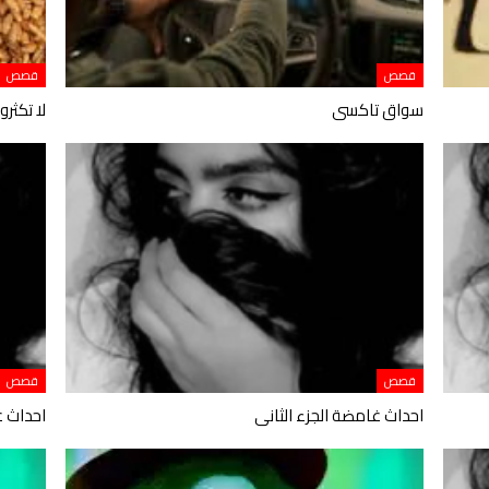
قصص
قصص
سواق تاكسى
لا تكثر
قصص
قصص
احداث غامضة الجزء الثانى
احداث غ