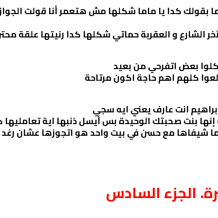
ي ما بقولك كدا يا ماما شكلها مش هتعمر أنا قولت ا
ر الشارع و العقربة حماتي شكلها كدا رنيتها علقة محت
كلوا بعض اتفرحي من بعيد
’لعوا كلهم اهم حاجة اكون مرتاحة
براهيم انت عارف يعني ايه سجي
إنها بنت صحبتك الوحيدة بس أيسل ذنبها اية تعامليها ك
شيفاها مع حسن في بيت واحد هو اتجوزها عشان رغد يب
رة. الجزء السادس