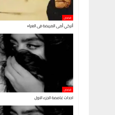
قصص
ﺃﺗﺮﻛﻲ ﺃﻣﻰ ﺍﻟﻤﺮﻳﻀﺔ ﻓﻰ ﺍﻟﻌﺮﺍﺀ
قصص
احداث غامضة الجزء الاول