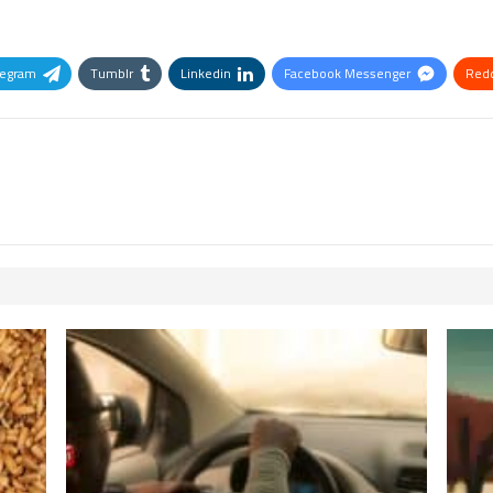
legram
Tumblr
Linkedin
Facebook Messenger
Redd
Pinterest
OK.ru