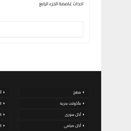
احداث غامضة الجزء الرابع
مطبخ
أ
مأكولات بحرية
ا
أكل سورى
ا
أكل صيامي
ا