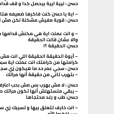
حسن : ليية ايية بيحصل كدا و قف قدام 
– اية يا حسن كنت فاكرها ضعيفه هتاخد
حسن : قوية مفيش مشكلة لكن مش لدرج
– و انت عملت اية هي مكنش قدامها حل
والا عشان قالت الحقيقة
حسن: الحقيقة ؟!
– أيوة الحقيقة الحقيقة اللي انت مش
كرامتها من كرامتك انت عملت اية سبت
حسن : سجي عمر حد ما هيكون زي سجي
– بتهرب تاني من حقيقة أنها مراتك
حسن : لا مش بهرب بس مش بحب اعترف 
– يبقي متستهلش أنها تكون مراتك ط
حسن: طب و رغد محتجاها
– انت خايف تتعلق بيها و تسيبك زي 
—– اذكروا الله