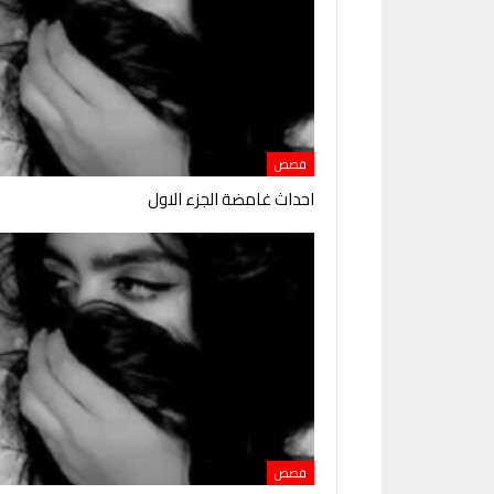
قصص
احداث غامضة الجزء الاول
قصص