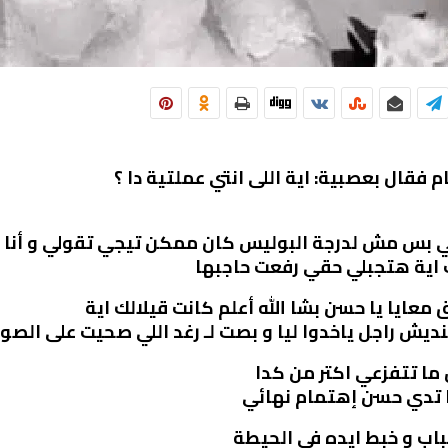
قال بعصبية: اية اللى انتي عملتية دا ؟
 بس مش لدرجة البوليس كان ممكن تيجي تقولي و أنا
اية هتجبلي حقي رفعت حاجبها
 معايا يا حسن بشا الله أعلم كانت قيلالك اية
يش راجل ياخدوا ليا و بصت لـ رغد اللي صحيت على الصو
 ما تتفزعي اكتر من كدا
ا تدي حسن إهتمام نهائي
باب و خبط ايده في الحيطة