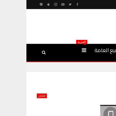
المزيد
يع العامة
قصص