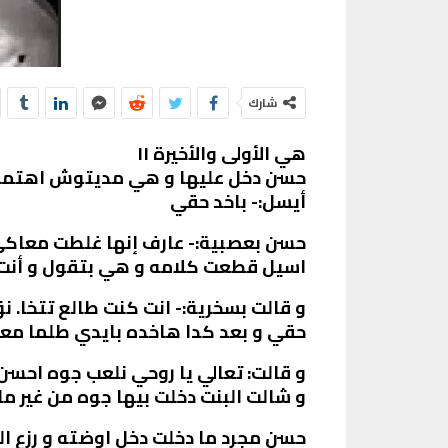
شارك
هي الأولى والأخيرة ١١
حسن دخل عليها و هي مديتوش اهتمام ف
أيسل:- باخد حقي
حسن بعصبية:- عارف إنها غلطت معاكي
اسيل قطعت كلامه و هي بتقول و أنت 
و قالت بسخرية:- انت كنت طالع تتخا. نق
حقي و بعد كدا هاخده بايدي طلما معند
و قالت: تعالي يا روحي نلعب جوه احسن
و شالت البنت دخلت بيها جوه من غير م
حسن مجرد ما دخلت دخل اوضته و رزع ال