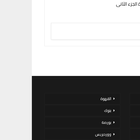
الجزء الثانى
القهوة
بنوك
بورصة
ووردبريس