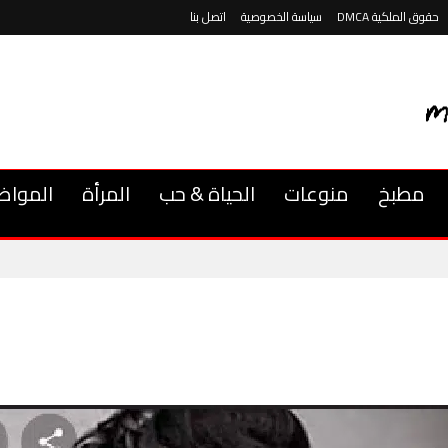
حقوق الملكية DMCA
سياسة الخصوصية
اتصل بنا
مطبخ
منوعات
الحياة & حب
المرأة
المواض