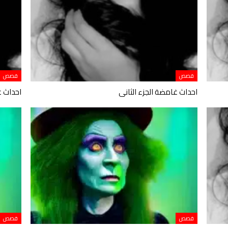
قصص
قصص
احداث غامضة الجزء الثانى
احداث غ
قصص
قصص