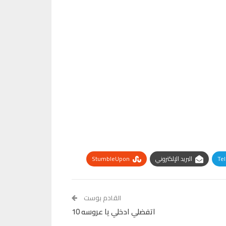
Te
البريد الإلكتروني
StumbleUpon
القادم بوست
اتفضلي ادخلي يا عروسه 10