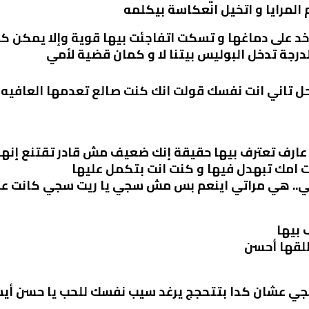
المرايا و اتخيل انعكاسة بيكلمه
 على دماغها و تسكت اتفاجئت بيها قوية وإلا يمكن كلا
ة تدخل البوليس بيتنا لا و كمان قضية لأمي
 تاني انت نفسك قولت انك كنت صالع تعدمها العافيه ح
 عارف تعترف بيها حقيقة إنك ضعيف مش قادر تقتنع إنه
 امك تبهدل فيها و كنت انت بتكمل عليها
.. هي مراتي اينعم بس مش سجي يا ريت سجي كانت ع
بيها
لقها أحسن
سجي عشان كدا بتتحجج يرغد سيب نفسك للحب يا حسن أي