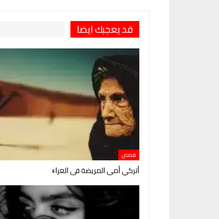
قد يعجبك ايضا
قصص
ﺃﺗﺮﻛﻲ ﺃﻣﻰ ﺍﻟﻤﺮﻳﻀﺔ ﻓﻰ ﺍﻟﻌﺮﺍﺀ