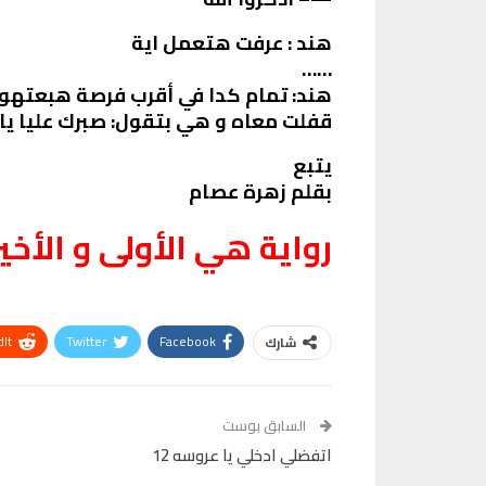
هند : عرفت هتعمل اية
……
هند: تمام كدا في أقرب فرصة هبعتهو
قفلت معاه و هي بتقول: صبرك عليا يا أ
يتبع
بقلم زهرة عصام
رواية هي الأولى و الأخير
It
Twitter
Facebook
شارك
VK
Digg
طباعة
السابق بوست
اتفضلي ادخلي يا عروسه 12