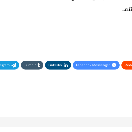
ه،،
legram
Tumblr
Linkedin
Facebook Messenger
Redd
Pinterest
OK.ru