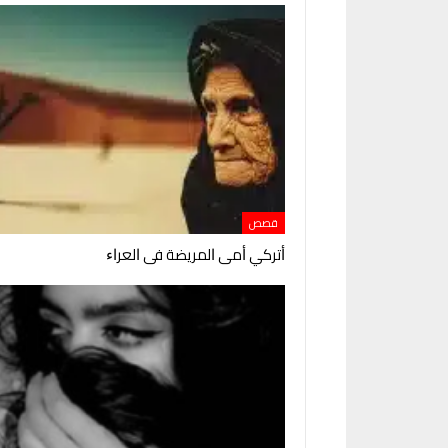
قصص
ﺃﺗﺮﻛﻲ ﺃﻣﻰ ﺍﻟﻤﺮﻳﻀﺔ ﻓﻰ ﺍﻟﻌﺮﺍﺀ