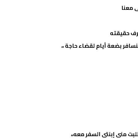
ى معنا
عرف حقيقته
سنسافر بضعة أيام لقضاء حاجة ،،
لبت مني إبنتي السفر معه،،