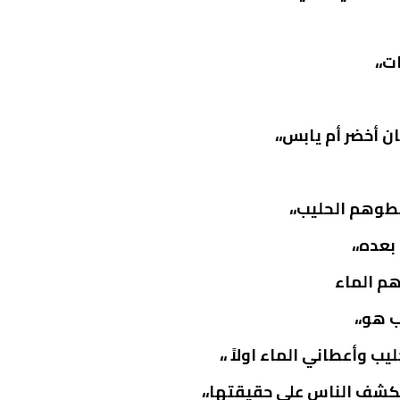
ت،،
ن أخضر أم يابس،،
عطوهم الحليب،،
بعده،،
هم الماء
 هو،،
ب وأعطاني الماء اولاً ،،
ر يكشف الناس على حقيقتها،،