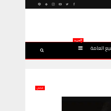
المزيد
يع العامة
قصص