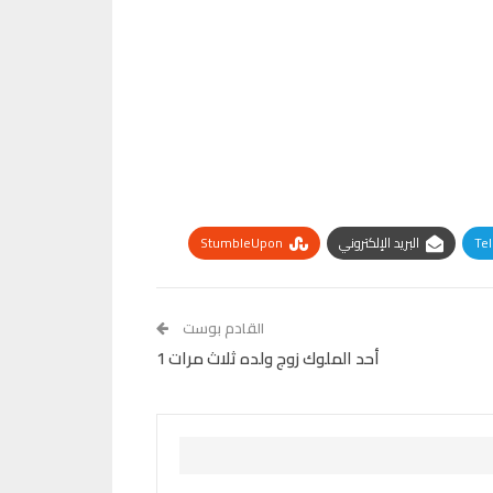
Te
البريد الإلكتروني
StumbleUpon
القادم بوست
أحد الملوك زوج ولده ثلاث مرات 1