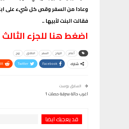
وعادا من السفر وقص كل شيء على ابنت
فقالت البنت لأبيها ..
اضغط هنا للجزء الثالث
أغنام
الزواج
السفر
الطلاق
زوج
It
Twitter
Facebook
شارك
VK
Digg
طباعة
السابق بوست
اغرب حالة سرقة حصلت 1
قد يعجبك ايضا