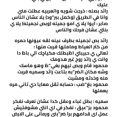
عليك
رائد بصله : خرجت شويه والعربيه عطلت مني
وانا في الطريق (وكمل ببر”ود) يلا عشان الناس
صابر : ايوا يلا ي امو جميله (وبص لجميله) يلا ي
بنتي عشان فرحك والناس
رائد بص لجميله بطرف عينه لقه عيونها حمره
من كتر العياط ومامتها قربت منها :
تعالي ي حبيبتي اظبطلك مكياچك الي باظ دا
وانت ي رائد روح غير هدومك
محمود قام وبص ليهم بغي”ظ وهو ماسك
وشه مكان الضر”به بتاعت رائد وسميه قربت
منه وخدته ومشيت
محمود بغ”ضب : حسابه تقل معايا دي تاني مره
يعملها
سميه : بطل غباء وعقل كدا عشان نعرف نفكر
محمود بز”عيق : نفكر في اي انتي مشوفتيش
عمل اي قدامهم برا ضر”بني ورماني علي الارض