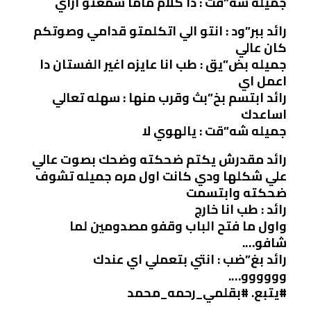
جميله شه”قت : دا كلام ماما سمعتو ازاي
رائد ببر”ود : انتو الي اتكلمتو قدامي وصوتكم
كان عالي
جميله بض”يق : طب انا عايزه اغير الفستان دا
اعمل اي
رائد ابتسم بخ”بث وقرب منها : سهله تعالي
اساعدك
جميله شه”قت : يالهوي لا
رائد مقدرش يكتم ضحكته وضحك بصوت عالي
علي شكلها ودي كانت اول مره جميله تشوف
ضحكته وابتسمت
رائد : طب انا خارج
واول ما فتح الباب وقفو مصدومين لما
شافو….
رائد بغ”ضب : انتي بتعملي اي عندك
وووووو….
#يتبع. #بقلمي_رحمه_محمد