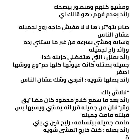
ومشيو كلهم ومنصور بيضحك
رائد بعدم فهم : هو قالك اي
صابر بتو”تر : ها لا لا مفيش حاجه روح لجميله
عشان الناس
وسابه ومشي بسرعه من غير ما يستني رده
ورائد راح لجميله
رائد بملل : انتي هتفضلي حزينه كدا
جميله بصتله كانت عيونها كلها دم”وع ووشها
اصفر
رائد بصلها شويه : افردي وشك عشان الناس
*فلاش باك
رائد بعد ما سمع كلام محمود كان مضا”يق
وقر”فان من جميله قرر انه يمشي ويسبها بس
قبلته مامت جميله
مامت جميله ببتسامه : رايح فين ي بني
رائد بصله : كنت خارج اتمشى شويه
ة