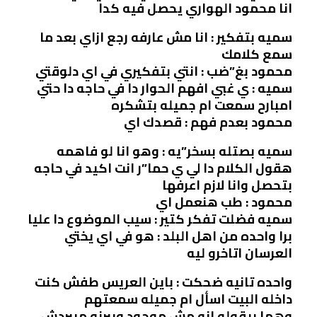
انا محمود الهواري يحصل فيه كدا
سميه بتفكير : انا مش عارفه رجع ازاي بعد ما
سمع كلامك
محمود بغ”ضب : انتي بتفكيري في اي دلوقتي
سميه : ي غبي افهم الحوار دا في حاجه دا حتي
امبارح سمعت ام جميله بتشكره
محمود بعدم فهم : قصدك اي
سميه بصتله بسخر”يه : وهو انا لو فاهمه
هقول الكلام دا لي ي حما”ر انت اكيد في حاجه
بتحصل وانا لازم اعرفها
محمود : طب هنعمل اي
سميه فضلت تفكر كتير : سيب الموضوع دا عليا
برا واحده من اهل البلد : هو في اي يختي
العرسان اتاخرو ليه
واحده تانيه ضحكت : باين العريس طفش كنت
داخله البيت اسأل ام جميله سمعتهم
وهما بيقولو انه مش موجود وبيرنو مبيردش