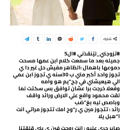
شارك
#تزوجني_ليُنقذني #ال5
جميله بعد ما سمعت كلام ابن عمها مسحت
دموعها باهمال :الظاهر مفيش حل غير دا ي
تجوز واحد أكبر مني ب 30سنه ي تجوز ابن عمي
الي هيعيشني في جح”يم هو وامه
وفعلا خرجت برا عشان توافق بس سكتت لما
لقت محمود واقع علي الارض ورائد واقف
وباصص ليه بغ”ضب
رائد : تتجوز مين ي ر”وح امك تتجوز مراتي انت
ا”هبل يلا
صابر جري عليه : انت روحت فين ي بني قلقتنا