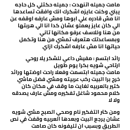
مامت جميله اتنهدت : جميله حكتلي كل حاجه
يبني وكنت عايزه اشكرك انك وافقت تساعدها
انا مش قادره علي ابوها ومش عارفه اوقفه عن
الي كان عايز يعملو عشان كدا انا الي هربتها
من هنا وللاسف عرفو مكانها تاني
وبمساعدتك هتعرف تمشي من هنا وتكمل
حياتها انا مش عارفه اشكرك ازاي
رائد ابتسم : مفيش داعي للشكر يلا روحي
ارتاحي شويه بكرا يوم طويل
مامت جميله ابتسمت وفعلا راحت اوضتها ورائد
خرج برا البيت ركب عربيته ومشي فضل ماشي
كتير بالعربيه لغايت ما وقف في مكان كان
كلام محمود شاغل تفكيره ومش عارف يصدقه
ولا لا
ومن كتر التفكير نام وصحي الصبح مشي شويه
عشان يرجع البيت وبعدها العربيه وقفت في نص
الطريق وبسبب ان تليفونه كان صامت