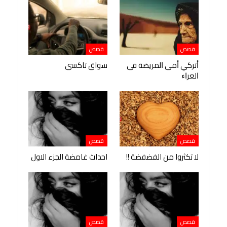
قصص
قصص
ﺃﺗﺮﻛﻲ ﺃﻣﻰ ﺍﻟﻤﺮﻳﻀﺔ ﻓﻰ
سواق تاكسى
ﺍﻟﻌﺮﺍﺀ
قصص
قصص
لا تكثروا من الفضفضة !!
احداث غامضة الجزء الاول
قصص
قصص