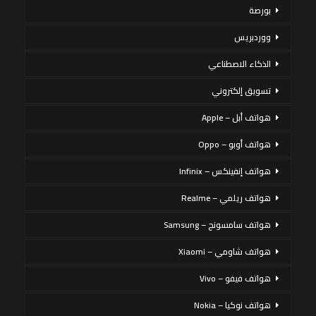
بورصة
ووردبريس
الذكاء الاصطناعي
تسويق إلكتروني
هواتف أبل – Apple
هواتف أوبو – Oppo
هواتف إنفينكس – Infinix
هواتف ريلمي – Realme
هواتف سامسونج – Samsung
هواتف شاومي – Xiaomi
هواتف فيفو – Vivo
هواتف نوكيا – Nokia