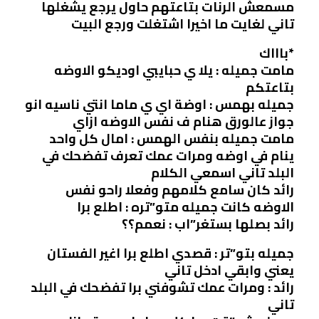
مسمعش الرنات بتاعتهم حاول يرجع يشغلها
تاني لغايت ما اخيرا اشتغلت ورجع البيت
*باااك
مامت جميله : يلا ي حبايبي اوديكو الاوضه
بتاعتكم
جميله بهمس : اوضة اي ي ماما انتي ناسيه انو
جواز عالورق هنام ف نفس الاوضه ازاي
مامت جميله بنفس الهمس : امال كل واحد
ينام في اوضه ومرات عمك تعرف تفضحك في
البلد تاني اسمعي الكلام
رائد كان سامع كلامهم وفعلا راحو نفس
الاوضه كانت جميله متو”تره : اطلع برا
رائد بصلها بستغر”اب : نعمم؟؟
جميله بتو”تر : قصدي اطلع برا اغير الفستان
يعني وابقي ادخل تاني
رائد : ومرات عمك تشوفني برا تفضحك في البلد
تاني