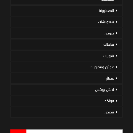
المعكرونة
سندوتشات
صوص
سلطات
شوربات
عجائن ومخبوزات
عصائر
لانش بوكس
فواكه
قصص