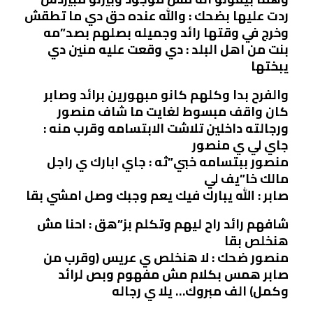
ردت عليها بضحك : والله عنده حق دي ما تطقش
وخرج في وقتها رائد وجميله بصلهم بصد”مه
بنت من اهل البلد : دي وقعت عليه منين دي
يبختها
والفرح بدا وكلهم كانو مبهورين برائد وصابر
كان واقف مبسوط لغايت ما شاف منصور
ورجالته داخلين تلاشت الابتسامه وقرب منه :
جاي لي ي منصور
منصور ببتسامه خبي”ثه : جاي ابارك ي راجل
مالك خا”يف لي
صابر : الله يبارك فيك يعم وجبك وصل امشي بقا
شافهم رائد راح ليهم وتكلم بز”هق : احنا مش
هنخلص بقا
منصور ضحك : لا هنخلص ي عريس (وقرب من
صابر همس بكلام مش مفهوم وبص لرائد
وكمل) الف مبروك… يلا ي رجاله