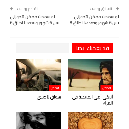
WhatsApp
Telegram
Tumblr
السابق بوست
القادم بوست
البريد الإلكتروني
لو سمحت ممكن تتجوزني
StumbleUpon
VK
لو سمحت ممكن تتجوزني
بس 6 شهور وبعدها نطلق 8
بس 6 شهور وبعدها نطلق 6
Viber
BlackBerry
LINE
Digg
طباعة
OK.ru
Pinterest
قد يعجبك ايضا
قصص
قصص
ﺃﺗﺮﻛﻲ ﺃﻣﻰ ﺍﻟﻤﺮﻳﻀﺔ ﻓﻰ
سواق تاكسى
ﺍﻟﻌﺮﺍﺀ