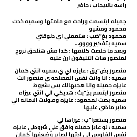
راسه بالايجاب : حاضر
جميله ابتسمت وراحت مع مامتها وسميه خدت
محمود ومشيو
محمود بغ”ضب : هتعملي اي دلوقتي
سميه بتفكير وووو…
وبعد ما خلصت كلامها : كدا مش هنلحق نروح
لمنصور هات التليفون ارن عليه
منصور بض”يق : عايزه اي ي سميه انتي كمان
سميه : انا وانت نفس المصلحه ي منصور انت
عايزه جميله وانا هجبهالك بس بشروط
منصور ابتسم بخ”بث : هديكي الي انتي عيزاه
سميه بصت لمحمود : عايزه وصولات الامانه الي
صابر ماضي عليها
منصور بستغرا”ب : عيزاها لي
سميه : لو عايز جميله وافق علي شروطي عايزه
نفس الفلوس الي ادتها لصابر وضعفها كمان