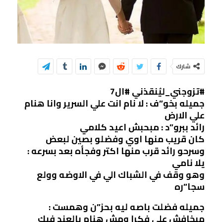
شارك
#تزوجني_ليُنقذني #ال7
جميله بخو”ف : لا نام انت علي السرير وانا هنام
علي الارض
رائد ببرو”د : مبحبش اعيد كلامي
كان قريب منها اوي وفضلو بصين لبعض
وسرحو رائد قرب منها اكتر وفجأه بعد بسرعه :
يلا نامي
وهو وقف في الشباك الي في الاوضه وولع
سجا”ره
جميله فضلت باصه ليه بحز”ن وهمست :
مبخافش علي فكرا ومش هنام بالعند فيك