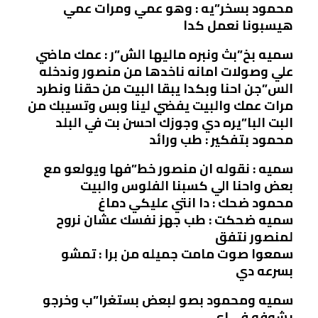
محمود بسخر”يه : وهو عمي ومرات عمي
هيسبونا نعمل كدا
سميه بخ”بث ونبره ماليها الش”ر : عمك ماضي
علي وصولات امانه ناخدها من منصور وندخله
الس”جن احنا وبكدا يبقا البيت من حقنا ونطرد
مرات عمك والبيت يفضي لينا وبس وتسيبك من
البت البا”يره دي وجوزك احسن بت في البلد
محمود بتفكير : طب ورائد
سميه : نقوله ان منصور خط”فها ويولعو مع
بعض واحنا الي كسبنا الفلوس والبيت
محمود ضحك : دا انتي عليكي دماغ
سميه ضحكت : طب جهز نفسك عشان نروح
لمنصور نتفق
سمعوا صوت مامت جميله من برا : تمشو
بسرعه دي
سميه ومحمود بصو لبعض بستغرا”ب وخرجو
يشوفو في اي