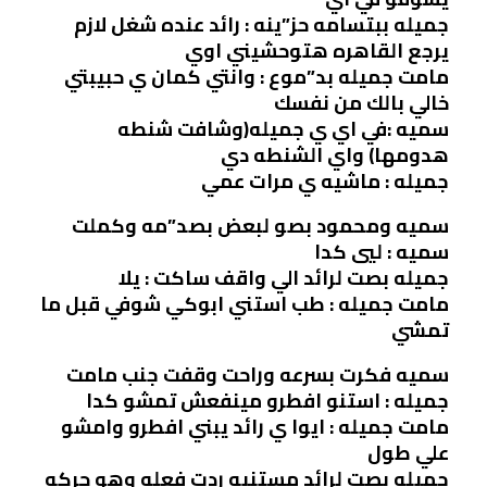
جميله ببتسامه حز”ينه : رائد عنده شغل لازم
يرجع القاهره هتوحشيني اوي
مامت جميله بد”موع : وانتي كمان ي حبيبتي
خالي بالك من نفسك
سميه :في اي ي جميله(وشافت شنطه
هدومها) واي الشنطه دي
جميله : ماشيه ي مرات عمي
سميه ومحمود بصو لبعض بصد”مه وكملت
سميه : ليي كدا
جميله بصت لرائد الي واقف ساكت : يلا
مامت جميله : طب استني ابوكي شوفي قبل ما
تمشي
سميه فكرت بسرعه وراحت وقفت جنب مامت
جميله : استنو افطرو مينفعش تمشو كدا
مامت جميله : ايوا ي رائد يبني افطرو وامشو
علي طول
جميله بصت لرائد مستنيه ردت فعله وهو حركه