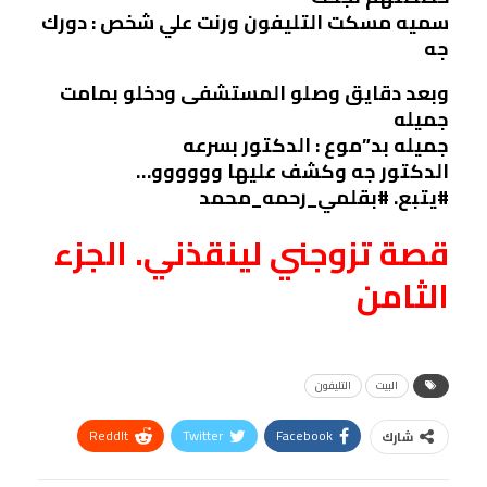
سميه مسكت التليفون ورنت علي شخص : دورك
جه
وبعد دقايق وصلو المستشفى ودخلو بمامت
جميله
جميله بد”موع : الدكتور بسرعه
الدكتور جه وكشف عليها وووووو…
#يتبع. #بقلمي_رحمه_محمد
قصة تزوجني لينقذني. الجزء
الثامن
البيت
التليفون
ReddIt
Twitter
Facebook
شارك
Linkedin
Facebook Messenger