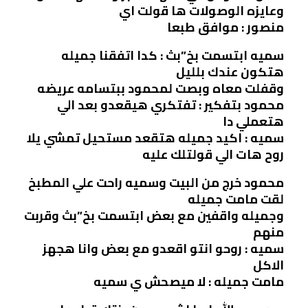
وعايزه الوصولات ها قولت اي
منصور : موافق طبعا
سميه ابتسمت بخ”بث : كدا اتفقنا جميله
هتكون عندك بلليل
وقفلت معاه وبصت لمحمود ببتسامه عريضه
محمود بتفكير : تفتكري هيقعدو بعد الي
هتعملي دا
سميه : اكيد جميله هتقعد مستحيل تمشي يلا
روح هات الي قولتلك عليه
محمود خرج من البيت وسميه راحت علي المطبخ
لقت مامت جميله
وجميله واقفين مع بعض ابتسمت بخ”بث وقربت
منهم
سميه : روحو انتو اقعدو مع بعض وانا هجهز
الاكل
مامت جميله : لا ميصحش ي سميه