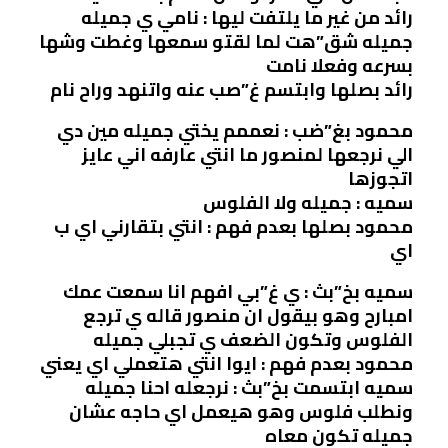
رائد من غير ما يلتفت ليها : نامي ي جميله
جميله شق”هت لما لقتو سمعها وغطت وشها
بسرعه وفعلا نامت
رائد بصلها وابتسم غ”صب عنه واتنهد وراح نام
محمود بغ”ضب : نعممم يختي جميله مين دي
الي نرجعها لمنصور ما انتي عارفه اني عايز
اتجوزها
سميه : جميله ولا الفلوس
محمود بصلها بعدم فهم : انتي بتقارني اي ب
اي
سميه بخ”بث : ي غ”بي افهم انا سمعت عمك
امبارح وهو بيقول ان منصور قاله ي ترجع
الفلوس وتكون الضعف ي تجبلي جميله
محمود بعدم فهم : ايوا انتي هتعملي اي يعني
سميه ابتسمت بخ”بث : نرجعله احنا جميله
ونطلب فلوس وهو هيعمل اي حاجه عشان
جميله تكون معاه