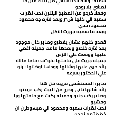
سميه : والله ابدا اشبعي من بنتك قبل ما
تمشي يلا روحو
وفعلا خرجو من المطبخ الإتنين تحت نظرات
سميه الي كلها ش”ر وبعد فتره جه محمود
محمود : خدي
وبعد ما سميه جهزت الاكل
قعدو كلهم عشان يفطرو وصابر كان موجود
بعد فتره خلصو وبعدها مامت جميله اغمي
عليها ووقعت علي الارض
جميله جريت علي مامتها بخو”ف : ماما مالك
رائد جري عليها وشالها ووداها اوضتها : رنو
علي الدكتور بسرعه
صابر : المستشفى قريبه من هنا
رائد شالها تاني وخرج من البيت ركب عربيتو
وصابر ركب جنبو وجميله ركبت مع مامتها ورا
ومشيو
تحت نظرات سميه ومحمود الي مبسوطين ان
خططتهم نجحت