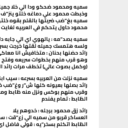
سميه ومحمود ضحكو ودا الي خلا جميل
وخبطت محمود علي دماغه خلتو ينز”ف و
سميه بغ”ضب ضربتها بالقلم بقوه خلتها 
محمود حاول يتحكم في العربيه لغايت م
سميه بصد”مه : يالهوي اي الي جابه دا
ولسه هتمسك جميله لقتها خرجت بسرعه
رائد حضنها بحنان : متخافيش انا معا
وهو قرب منهم بخطوات سريعه وفتح ال
(وكمل بصوت عالي) تخطف مرات رائد ا
سميه نزلت من العربيه بسرعه : سيب ابن
رائد بصلها بعيونه كلها ش”ر وغ”ضب 
وقرب منهم بوكس ونزل منه ظابط ومعا
الظابط : تمام يفندم
رائد زق محمود برجله : خدوهم يلا
العساكر قربو من سميه الي زع”قت : سب
الظابط اتكلم بسخر”يه : قولي فاضل 