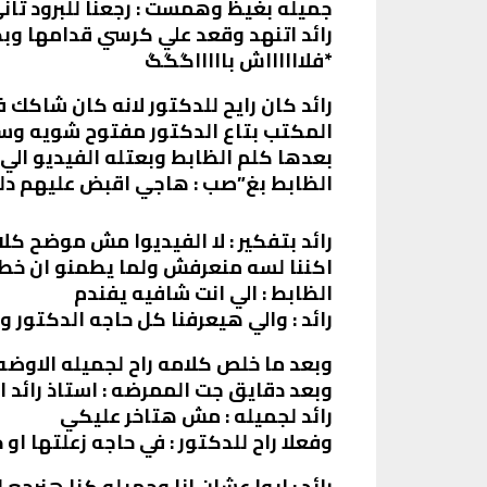
جميله بغيظ وهمست : رجعنا للبرود تا
رائد اتنهد وقعد علي كرسي قدامها وب
*فلااااااش باااااگگگ
رائد كان رايح للدكتور لانه كان شاك
المكتب بتاع الدكتور مفتوح شويه وسم
بعدها كلم الظابط وبعتله الفيديو الي
الظابط بغ”صب : هاجي اقبض عليهم دل
رائد بتفكير : لا الفيديوا مش موضح 
اكننا لسه منعرفش ولما يطمنو ان 
الظابط : الي انت شافيه يفندم
رائد : والي هيعرفنا كل حاجه الدكتور 
وبعد ما خلص كلامه راح لجميله الاوضه
وبعد دقايق جت الممرضه : استاذ رائد ا
رائد لجميله : مش هتاخر عليكي
وفعلا راح للدكتور : في حاجه زعلتها او 
رائد : ايوا عشان انا وجميله كنا هنرجع ا