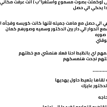
نى (وكملت بصوت مسموع واستغرا”ب ) انت عرفت مكاني 
دا يحكي الي حصل
ك في الي حصل مع مامت جميله لأنها كانت كويسه وفجأه 
ع الحوار الي دار بين الدكتور وسميه وصورهم كمان
 صوره
وقتي
كلامهم اي بالظبط احنا فعلا هنمشي مع خطتهم
خطتهم نجحت هنمسكهم
و………….
 لقاها بتعيط حاول يهديها
لدكتور عايزك
حاجه
لقاهره النهارده اكيد دا الي زعلها