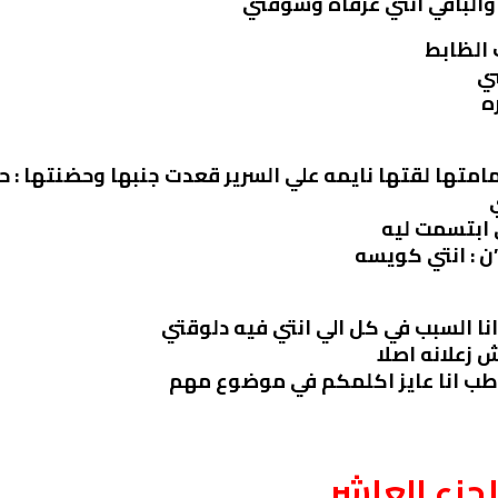
الباقي انتي عرفاه وشوفتي
 الظابط
شي
ه
متها لقتها نايمه علي السرير قعدت جنبها وحضنتها : ح
 ابتسمت ليه
ن : انتي كويسه
انا السبب في كل الي انتي فيه دلوقتي
 زعلانه اصلا
: طب انا عايز اكلمكم في موضوع مهم
جزء العاشر