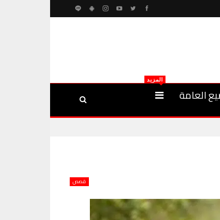
المزيد
يع العامة
قصص