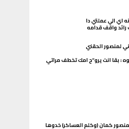
ه اي الي عملتي دا
 رائد واقف قدامه
ي لمنصور الحقني
: بقا انت يرو”ح امك تخطف مراتي
منصور كمان (وكلم العساكر) خدوها