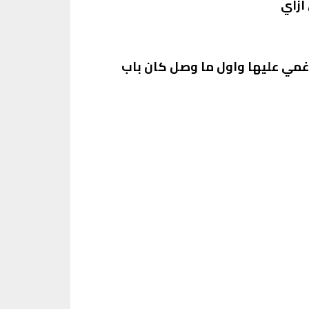
ازاي
اغمي عليها واول ما وصل كان باب