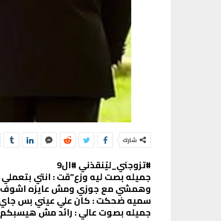
شارك
#تزوجني_ليُنقذني #ال9
جميله بصت ليه وزع”قت : انتي بتعملي 
وهمشي مع جوزي ومش عايزه اشوف 
سميه ضحكت : كان علي عيني بس جاي 
جميله بصوت عالي : رائد مش هيسبكم