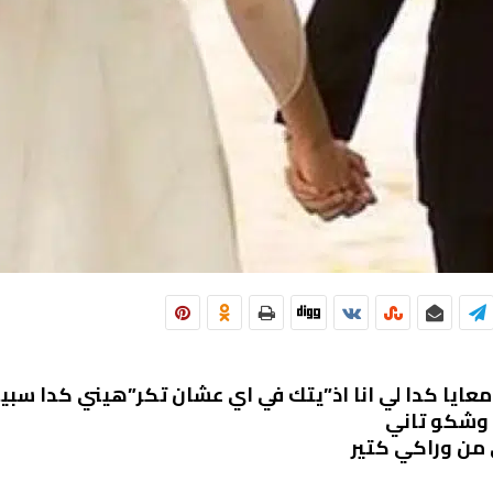
معايا كدا لي انا اذ”يتك في اي عشان تكر”هيني كدا سب
وشكو تاني
من وراكي كتير