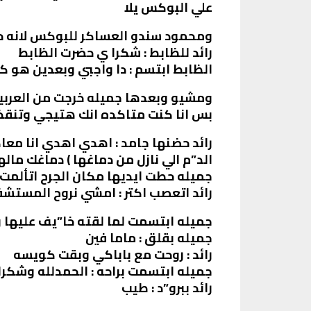
علي البوكس يلا
ومحمود سندو العساكر للبوكس لانه حر
رائد للظابط : شكرا ي حضرت الظابط
الظابط ابتسم : دا واجبي وبعدين هو كل
ومشيو وبعدها جميله خرجت من العربي
بس انا كنت متاكده انك هتيجي وتنقذني
رائد حضنها جامد : اهدي اهدي انا م
الد”م الي نازل من دماغها ) دماغك ماله
جميله حطت ايديها مكان الجرح اتألمت و
رائد اتعصب اكتر : امشي نروح المستش
جميله ابتسمت لما لقته خا”يف عليها
جميله بقلق : ماما فين
رائد : روحت مع باباكي وبقت كويسه
جميله ابتسمت براحه : الحمدلله وشكرا
رائد ببرو”د : طيب