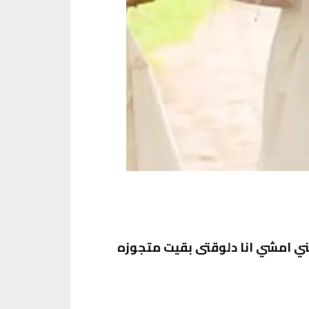
يني امشي انا دلوقتى بقيت متجوزه