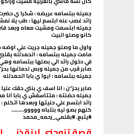
كان لسه ماشي بالعربيه مشيت وراكو و
جميله ببتسامه عريضه : شكرا ي حضرت
رائد غصب عنه ابتسم ليها : طب يلا نم
جميله ابتسمت ومشيت معاه وبعد فتر
كانو وصلو البيت
واول ما وصلو جميله جريت علي اوضه ما
مامت جميله ببتسامه : الحمدلله يقلبي
في دخول رائد الي بصلها ببتسامه وهي
صابر قرب من جميله وبص لدماغها بحز”
جميله ببتسامه : ايوا ي بابا الحمدلله
صابر بحز”ن : انا اسف ي بنتي حقك عليا 
جميله حضنته : متتاسفش ي بابا انا مش
رائد ابتسم علي حنيتها وبعدها اتكلم 
كلهم بصو ليه بنتباه ووووو………
#يتبع. #بقلمي_رحمه_محمد
قصة تزوجني لينقذني. ال