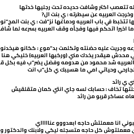
ه تتعصب اكتر وشافت حديده تحت رجليها خدتها
خرجت العربيه عن سيطرته : ي بنت ال?
تتخبط في باب العربيه ودماغها نز”فت : ي بنت المج”نون
ا اخيرا اتحكم فيها وفجأه وقف العربيه بسرعه لما شاف
 وجريت عليه حضنته وتكلمت بد”موع : ككانو هيخدنون
كي محدش هيقدر يخدك مني (وركبها العربيه) خليكي هنا
عربيه شد محمود من هدومه وفضل يضر”ب فيه بكل قوه 
لجارحي وحياتي امي ما هسيبك ي كل”ب انت
ي ي رائد
خلتها تخاف : حسابك لسه جاي انتي كمان متقلقيش
ه عساكر قربو من رائد
وني انا معملتش حاجه ابعدووو عناااااي
اي معملتوش كل حاجه متسجله ليكي ولابنك والدكتور و