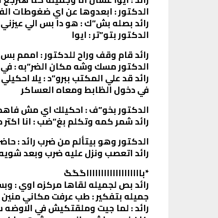
الدكتور : ابعدوها عن اي ضغوطات الف
رائد بصله بش”ك : هو دا بس الي عيزني 
الدكتور بتو”تر : ايوا
رائد قام وقف وراح للدكتور : اممم بس
الدكتور مسك وشه مكان الضر”به : في 
رائد قد علي المكتب ببرو”د : يلا احكيلي
في دخول الظابط ومعاه العساكر
الدكتور بخو”ف : احكيلك اي مش فاهم
رائد شمر كمه وتكلم بغ”ضب : انا اكتر
الدكتور وهو بيتألم من ضرب رائد : ح
رائد اتعصب ونزل عليه ضرب وبعد شوي
*باااااااااااااااااااگگگ
رائد بص لجميله لقاها مركزه اوي : وب
جميله بتفكير : طب عرفت مكاني منين
رائد : لما جيت وملقتكيش في الاوضه 