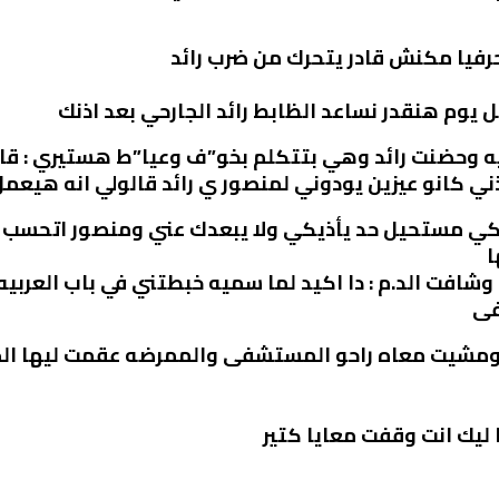
فيا مكنش قادر يتحرك من ضرب رائد
 يوم هنقدر نساعد الظابط رائد الجارحي بعد اذنك
ه وحضنت رائد وهي بتتكلم بخو”ف وعيا”ط هستيري : ق
 كانو عيزين يودوني لمنصور ي رائد قالولي انه هيعمل 
عاكي مستحيل حد يأذيكي ولا يبعدك عني ومنصور اتحسب
ا
شافت الد.م : دا اكيد لما سميه خبطتني في باب العربيه
فى
 ومشيت معاه راحو المستشفى والممرضه عقمت ليها ال
 ليك انت وقفت معايا كتير