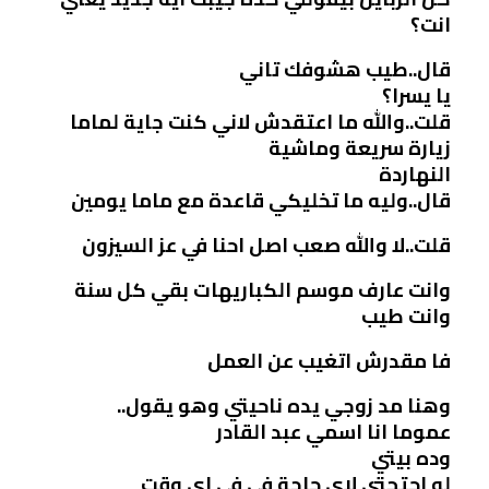
انت؟
قال..طيب هشوفك تاني
يا يسرا؟
قلت..والله ما اعتقدش لاني كنت جاية لماما
زيارة سريعة وماشية
النهاردة
قال..وليه ما تخليكي قاعدة مع ماما يومين
قلت..لا والله صعب اصل احنا في عز السيزون
وانت عارف موسم الكباريهات بقي كل سنة
وانت طيب
فا مقدرش اتغيب عن العمل
وهنا مد زوجي يده ناحيتي وهو يقول..
عموما انا اسمي عبد القادر
وده بيتي
لو احتجتي لاي حاجة في في اي وقت