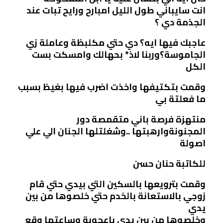
انت سايباني طول الليل امبارح ورايح تبات عند
الجذمة دي ؟
عاجبك فيها ايه؟ دي حتي مكلبظة وعاملة زي
الجاموسة؟وربنا لاذ* بحهالك وامسكت بست
الكل
وقمت بتكتيفها واخذت اضرب فيها بغيظ بسبب
ما فعلتة بي
منتهزة فرصة باني متقمصة دور
المجنونةوارهبتها ..وشغلتلها الجنان الي علي
اصولة
للكاتبة حنان حسن
وقمت بترويعها بالسكين التي بيدي حتي قام
زوجي بالاستعانة بالخدم حتي خلصوها من بين
يدي
وخلصوها من بين يدي باعجوبة وساعتها وقع