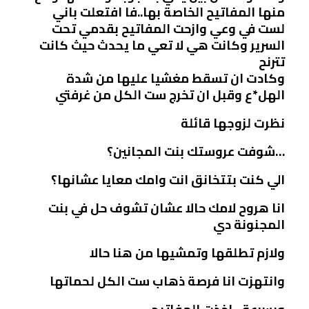
منها المفاتيح الخاصة بها..فا افتعلت باني
لست في وعي وازحت المفاتيح بقدمي تحت
السرير وكانت هي لا تعي ما يحدث حيث كانت
تترنح
وكادت ان تسقط مغشيا عليها من شدة
الهل*ع وقبل ان تخرج ست الكل من غرفتي
نظرت لزوجها قائلة
…شوفت عروستك بنت المجانين؟
الي كنت بتتخانق انت وامك معايا عشانها؟
انا هروح لامك حالا عشان تشوف حل في بنت
المجنونة دي
ولازم تطلقها وتمشيها من هنا حالا
وانتهزت انا فرصة ذهاب ست الكل لحماتها