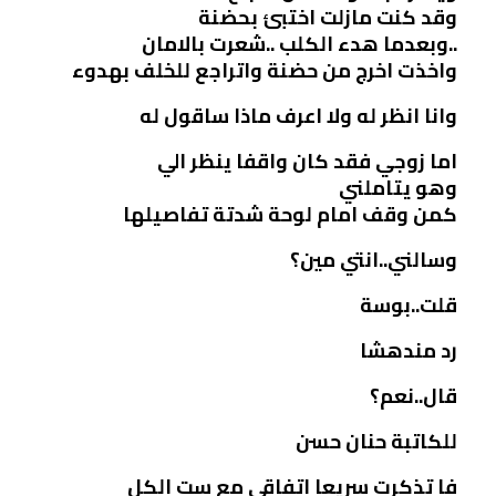
وقد كنت مازلت اختبئ بحضنة
..وبعدما هدء الكلب ..شعرت بالامان
واخذت اخرج من حضنة واتراجع للخلف بهدوء
وانا انظر له ولا اعرف ماذا ساقول له
اما زوجي فقد كان واقفا ينظر الي
وهو يتاملني
كمن وقف امام لوحة شدتة تفاصيلها
وسالني..انتي مين؟
قلت..بوسة
رد مندهشا
قال..نعم؟
للكاتبة حنان حسن
فا تذكرت سريعا اتفاقي مع ست الكل