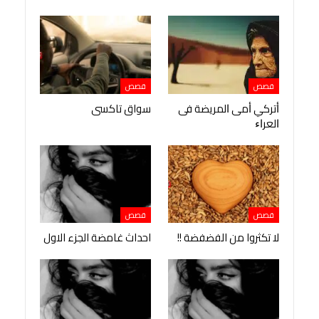
قصص
قصص
ﺃﺗﺮﻛﻲ ﺃﻣﻰ ﺍﻟﻤﺮﻳﻀﺔ ﻓﻰ
سواق تاكسى
ﺍﻟﻌﺮﺍﺀ
قصص
قصص
لا تكثروا من الفضفضة !!
احداث غامضة الجزء الاول