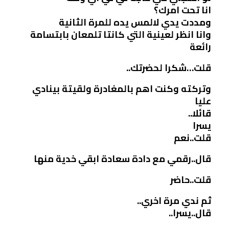
انا تحت امرك؟
ومددت يدي لالمس يده للمرة الثانية
وانا انظر لعينية التي كانتا تلمعان بابتسامة
رائعة
قلت…شكرا لحضرتك..
وتركته وكنت اهم بالمغادرة ولقيتة بينادي
عليا
قائلا..
يسرا
قلت..نعم
قال..رقمي مع دادة سعادة ابقي خدية منها
قلت..حاضر
ثم ندي مرة اخري..
قال..يسرا..