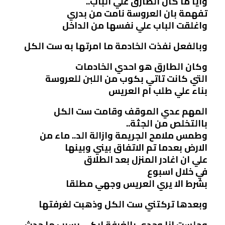
وايا ما كان الطارق علي الباب..
تفهمة بان العروسة نامت من بدري
واغلقت الباب علي نفسها من الداخل
وبالفعل نفذت الخادمة ما امرتها به ست الكل
وكان الطارق هو احدي الخادمات
التي كانت تاتي بكوب من اللبن للعروسة
بناء علي طلب ام العريس
المهم عدي الموقف وقامت ست الكل
باالتخلص من الجثة..
وطمس ملامح الجريمة وازالة الد.. ماء من
الارض بعدما تم الاتفاق بيني وبينها
علي ان اغادر المنزل بعد الطلاق
في خلال اسبوع
بشرط الا يري العريس وجهي مطلقا
وبعدها تركتني ست الكل وذهبت لغرفتها
وجلست انا وحدي بالغرفة ابكي بسبب ما حدث