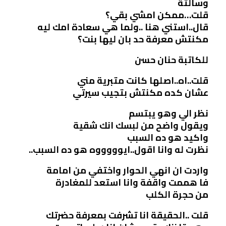
وسالتة
قلت…ممكن امشي بقي؟
قال..استني هنا ..ولما هي سعادة امك ليه
مكنتش معرفة حد بان ليها بنت؟
للكاتبة حنان حسن
قلت..اه..اصلها كانت متبرية مني
عشان كده مكنتش بتجيب سيرتي
نظر الي وهو يبتسم
ويقول واضح من لبسك انك شقية
واكيد هو ده السبب
نظرت له وانا اقول..ايوووووه هو ده السبب..
واردت ان انهي الحوار واختفي من امامة
فا هممت واقفة وانا استعد للمغادرة
من حجرة الكلب
قلت ..الحقيقة انا تشرفت بمعرفة حضرتك