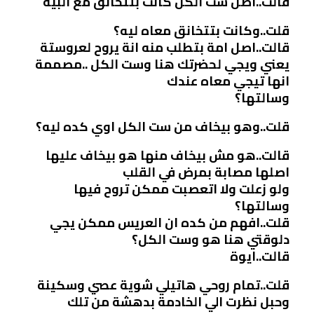
قالت..اصل ست الكل كانت بتتخانق مع البية
قلت..وكانت بتتخانق معاه ليه؟
قالت..اصل امة بتطلب منه انة يروح لعروستة
يعني ويجي لحضرتك هنا وست الكل ..مصممة
انها تيجي معاه عندك
وسالتها؟
قلت..وهو بيخاف من ست الكل اوي كده ليه؟
قالت..هو مش بيخاف منها هو بيخاف عليها
اصلها مصابة بمرض في القلب
ولو زعلت ولا اتعصبت ممكن تروح فيها
وسالتها؟
قلت..افهم من كده ان العريس ممكن يجي
دلوقتي هنا هو وست الكل؟
قالت..ايوة
قلت..تمام روحي هاتيلي شوية عصي وسكينة
وحبل نظرت الي الخادمة بدهشة من تلك