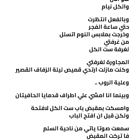
والكل نيام
وبالفعل انتظرت
حتي ساعة الفجر
وخرجت بملابس النوم اتسلل
من غرفتي
لغرفة ست الكل
المجاورة لغرفتي
وكنت مازلت ارتدي قميص ليلة الزفاف القصير
وعلية الروب ..
وبينما انا امشي علي اطراف قدمايا الحافيتان
وامسكت بمقبض باب ست الكل لافتحة
ولكن قبل ان افتح الباب
سمعت صوتا ياتي من ناحية السلم
فا تركت المقبض