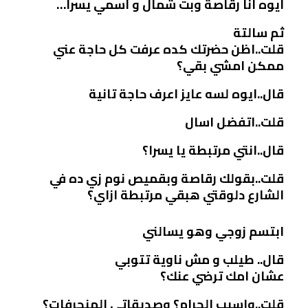
ايوه انا رقاصة وبت شمال و اسمي يسرا…
ثم سالتة
قلت..اظن حضرتك كده عرفت كل حاجة عني
ممكن امشي بقي؟
قال..ايوه لسه عايز اعرف حاجة تانية
قلت..اتفضل اسال
قال..انتي مرتبطة يا يسرا؟
قلت..بقولك رقاصة وبقميص نوم زي ده في
الشارع دلوقتي هبقي مرتبطة ازاي؟
ابتسم زوجي وهو يسالني
قال.. طيلب و مش ناوية تتوبي
عشان امك ترضي عنك؟
قلت..واسيب الحرام؟ وصديقاتي المنحرفات؟