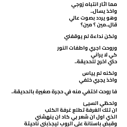
مما اثار انتباه زوجي
واخذ يسال..
وهو يردد بصوت عالي
قال..مين ؟ مين؟
ولكن نداءة لم يوقفني
وروحت اجري واطفات النور
كي لا يراني
حتي اخرج للحديقة..
ولكنه لم يياس
واخذ يجري خلفي
فا روحت اختفي منه في حجرة صغيرة بالحديقة..
ولحظي السيئ
ان تلك الغرفة تطلع غرفة الكلب
الذي اول ان شعر بي كاد ان ينهشني
وقبض باسنانة علي الروب ليجذبني ناحيتة