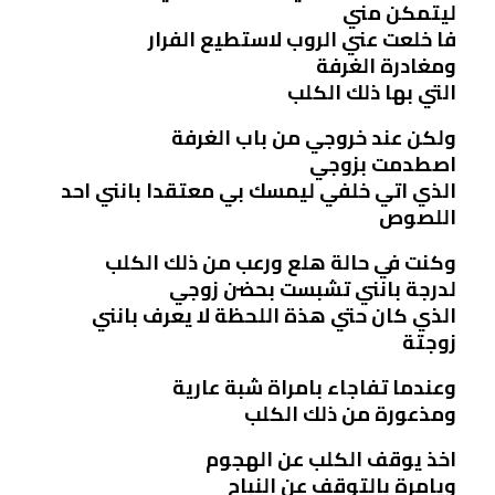
ليتمكن مني
فا خلعت عني الروب لاستطيع الفرار
ومغادرة الغرفة
التي بها ذلك الكلب
ولكن عند خروجي من باب الغرفة
اصطدمت بزوجي
الذي اتي خلفي ليمسك بي معتقدا بانني احد
اللصوص
وكنت في حالة هلع ورعب من ذلك الكلب
لدرجة بانني تشبست بحضن زوجي
الذي كان حتي هذة اللحظة لا يعرف بانني
زوجتة
وعندما تفاجاء بامراة شبة عارية
ومذعورة من ذلك الكلب
اخذ يوقف الكلب عن الهجوم
ويامرة بالتوقف عن النباح