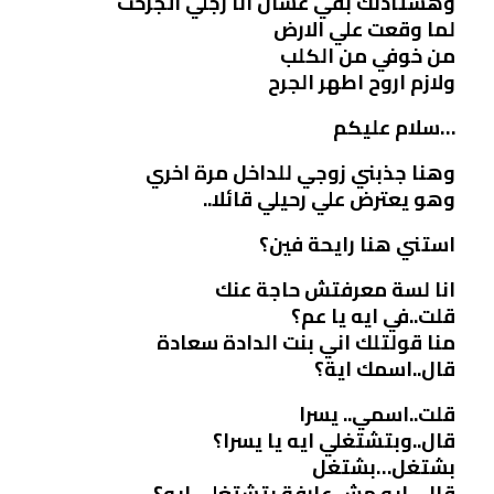
وهستاذنك بقي عشان انا رجلي اتجرحت
لما وقعت علي الارض
من خوفي من الكلب
ولازم اروح اطهر الجرح
…سلام عليكم
وهنا جذبني زوجي للداخل مرة اخري
وهو يعترض علي رحيلي قائلا..
استني هنا رايحة فين؟
انا لسة معرفتش حاجة عنك
قلت..في ايه يا عم؟
منا قولتلك اني بنت الدادة سعادة
قال..اسمك اية؟
قلت..اسمي.. يسرا
قال..وبتشتغلي ايه يا يسرا؟
بشتغل…بشتغل
قال ..ايه مش عارفة بتشتغلي ايه؟