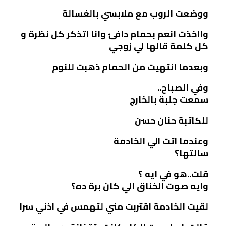
ووضعت الروب مع ملابسي بالغسالة
وااخذت انعم بحمام دافئ وانا اتذكر كل نظرة و
كل كلمة قالها لي زوجي
وبعدما انتهيت من الحمام ذهبت للنوم
وفي الصباح..
سمعت جلبة بالخارج
للكاتبة حنان حسن
وعندما اتت الي الخادمة
سالتها؟
قلت..هو في ايه ؟
وايه صوت الخناق الي كان برة ده؟
لقيت الخادمة اقتربت مني لتهمس في اذني سرا