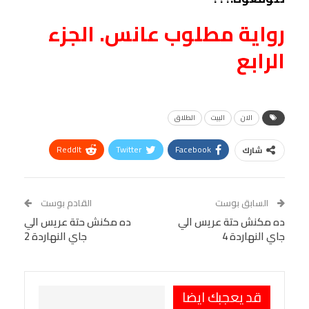
رواية مطلوب عانس. الجزء
الرابع
الان
البيت
الطلاق
ReddIt
Twitter
Facebook
شارك
Linkedin
Facebook Messenger
WhatsApp
Telegram
Tumblr
السابق بوست
القادم بوست
البريد الإلكتروني
ده مكنش حتة عريس الي
StumbleUpon
VK
ده مكنش حتة عريس الي
جاي النهاردة 4
جاي النهاردة 2
Viber
BlackBerry
LINE
Digg
طباعة
OK.ru
Pinterest
قد يعجبك ايضا