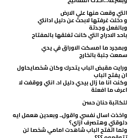
وبسرعة…اخذت المفاتيح
التي وقعت منها علي الارض
و دخلت غرفتها لابحث عن دليل ادانتي
وبالفعل وجدتة
باحد الادراج التي كانت تغلقها بالمفتاح
وبمجرد ما امسكت الاوراق في يدي
سمعت جلبة بالخارج
ورايت مقبض الباب يتحرك وكان شخصايحاول
ان يفتح الباب
وكنت انا ما زال بيدي دليل اد. انتي ووقفت لا
اعرف ما افعلة
للكاتبة حنان حسن
واخذت اسال نفسي واقول.. وبعدين هعمل ايه
دلوقتي وهتصرف ازاي؟
ولما اتفتح الباب شاهدت امامي شخصا لن
تتوقعوه.؟؟؟