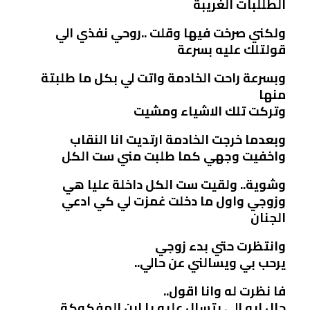
الطللبات الغريبة
ولكني صرخت فيها وقلت ..روحي نفذي الي
قولتلك عليه بسرعة
وبسرعة راحت الخادمة واتت لي بكل ما طلبتة
منها
وتركت تلك الاشياء ومشيت
وبعدما خرجت الخادمة ارتديت انا النقاب
واخفيت وجهي كما طلبت مني ست الكل
وشوية.. ولقيت ست الكل داخلة عليا هي
وزوجي واول ما دخلت غمزت لي كي ادعي
الجنان
وانتظرت حتي بدء زوجي
يرحب بي ويسالني عن حالي..
فا نظرت له وانا اقول..
حال ايه الي بتسال عليه يا ابن المفكوكة