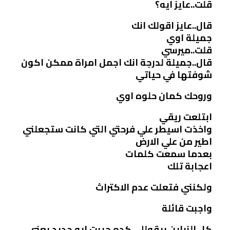
قلت..عايز ايه؟
قال..عايز اقولك انك
جميلة اوي
قلت..ميرسي
قال..جميلة لدرجة انك اجمل امراة ممكن اكون
شوفتها في حياتي
وروحك كمان حلوه اوي
ابتلعت ريقي
واخذت اسيطر علي فرحتي التي كانت ستجعلني
اطير من علي الارض
بعدما سمعت كلمات
اعجابة تلك
ولكنني فتعلت عدم الاكتراث
واجبت قائلة
كل الزباين بيقوللي كده جيبت ايه جديد يعني