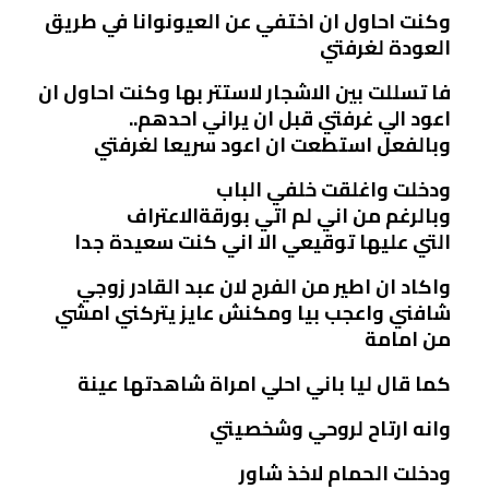
وكنت احاول ان اختفي عن العيونوانا في طريق
العودة لغرفتي
فا تسللت بين الاشجار لاستتر بها وكنت احاول ان
اعود الي غرفتي قبل ان يراني احدهم..
وبالفعل استطعت ان اعود سريعا لغرفتي
ودخلت واغلقت خلفي الباب
وبالرغم من اني لم اتي بورقةالاعتراف
التي عليها توقيعي الا اني كنت سعيدة جدا
واكاد ان اطير من الفرح لان عبد القادر زوجي
شافني واعجب بيا ومكنش عايز يتركني امشي
من امامة
كما قال ليا باني احلي امراة شاهدتها عينة
وانه ارتاح لروحي وشخصيتي
ودخلت الحمام لاخذ شاور