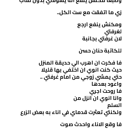
وطبعا مكنش ينفع انه يشوفني بدون نقاب
زي ما اتفقت مع ست الكل..
ومكنش ينفع ارجع
لغرفتي
لان غرفتي بجانبة
للكاتبة حنان حسن
فا فكرت ان اهرب الي حديقة المنزل
حيث كنت انوي ان اختفي بها قليلا
حتي يمشي زوجي من امام غرفتي ..
واعود بعدها
فا روحت اجري
وانا انوي ان انزل من
السلم
ولكنتي تعثرت قدماي في اناء به بعض الزرع
فا وقع الاناء واحدث صوت