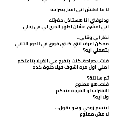
لا ما اظنش اني اقدر بصراحة
ودلوقتي انا هستاذن حضرتك
اني امشي عشان اطهر الجرح الي في رجلي
نظر الي وقالي..
ممكن اعرف انتي كنتي فوق في الدور التاني
بتعملي ايه؟
قلت..بصراحة..كنت بتفرج علي الفيلا بتاعتكم
اصلي اول مره اشوف فيلا حلوة كده
ثم سالتة؟
قلت..هو ممنوع
الاقتراب او الفرجة عندكم
ولا ايه؟
ابتسم زوجي وهو يقول…
لا مش ممنوع