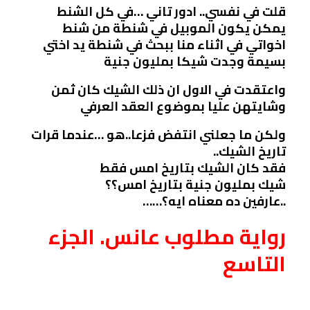
قلت في نفسي.. ادور تاني …في كل الشنط
يمكن يكون الموبيل في شنطة من شنط
اخواتي في اثناء منا ببحث في شنطة يد اختي
بسيمة وجدت شيكا بمليون جنية
واعتقدت في الاول ان ذلك الشيك كان ثمن
وشايتهن عليا بموضوع العقد العرفي
ولكن ما جعلني انتفض فزعا..هو …عندما قرات
تاريخ الشيك..
فقد كان الشيك بتاريخ امس فقط
شيك بمليون جنية بتاريخ امس؟؟
..عارفين ده معناه ايه؟……
رواية مطلوب عانس. الجزء
التاسع