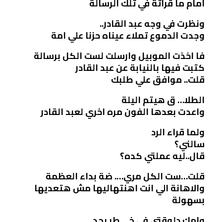
امام ما قراتة في تلك الرسالة
ونظرت في وجه عبد القادر..
وجدت الدموع تملاء عيناه حزنا علي امة
فا اخذت الموبيل وارسلت لست الكل برسالة
كتبت فيها بالنيابة عن عبد القادر
قلت.. موافق علي طلبك
الطلا… ق هيتم اليلة
واعدت بعدها الفون مره اخري لعبد القادر
ولما قراء الرد
سالني؟
قال..ليه عملتي كده؟
قلت…ست الكل مري…. ضة بداء العظمة
والاهانة الي انت اهنتهاليها مش هتعديها
بسهولة
وامك دلوقتي في خ… طر بجد