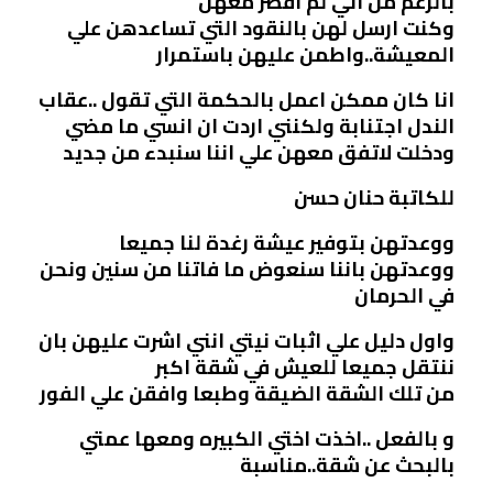
بالرغم من اني لم اقصر معهن
وكنت ارسل لهن بالنقود التي تساعدهن علي
المعيشة..واطمن عليهن باستمرار
انا كان ممكن اعمل بالحكمة التي تقول ..عقاب
الندل اجتنابة ولكنني اردت ان انسي ما مضي
ودخلت لاتفق معهن علي اننا سنبدء من جديد
للكاتبة حنان حسن
ووعدتهن بتوفير عيشة رغدة لنا جميعا
ووعدتهن باننا سنعوض ما فاتنا من سنين ونحن
في الحرمان
واول دليل علي اثبات نيتي انني اشرت عليهن بان
ننتقل جميعا للعيش في شقة اكبر
من تلك الشقة الضيقة وطبعا وافقن علي الفور
و بالفعل ..اخذت اختي الكبيره ومعها عمتي
بالبحث عن شقة..مناسبة