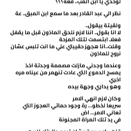
لوحدي يا ابن المب.. قعة؟؟؟
نظر الي عبد القادر بعد ما سمع ابن المبق.. عة
ولقيتة بيقول..
لا انا بقول.. اننا لازم نلحق الماذون قبل ما يقفل
فعلا. ابتسمت لتلك المزحة
وقلت..انا هجهز حقيبتي علي ما انت تلبس عشان
نروح للماذون
وعندما وجدني مازلت مصممة وجدتة اخذ
يمسح الدموع التي عادت تنهمر من عيناه مره
اخري
وهو يداري وجهة بيده
وكان لازم انهي الامر
سريعا لخطو… رة وجود حماتي العجوز التي
تعاني الامر… اض
في يد تلك المراة المجنونة