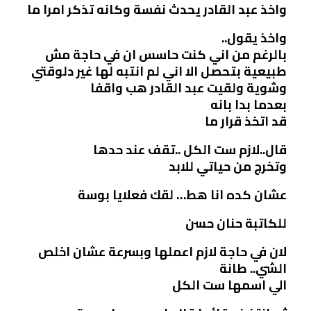
واخذ عبد القادر يحدث نفسة وكانه تذكر امرا ما
واخذ يقول..
بالرغم من اني كنت حاسس ان في حاجة مش
طبيعية بتحصل الا اني لم انتبه لها غير دلوقتي
وشوية ولقيت عبد القادر هب واقفا
بعدما بدا بانه
قد اتخذ قرار ما
قال..لازم ست الكل ..تقف عند حدها
وتخرج من حياتي للابد
عشان كده انا هط… لقك فعلايا بوسة
للكاتبة حنان حسن
لان في حاجة لازم اعملها وبسرعة عشان اخلص
الشي.. طانة
الي اسمها ست الكل