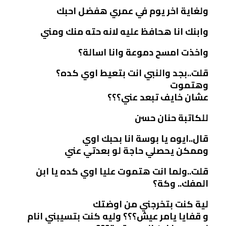
ولغاية اخر يوم في عمري هفضل احبك
وابنك انا هحافظ عليه لانه حته منك ومني
واخذت امسح دموعة وانا اسالة؟
قلت..بجد والنبي انت بتعيط اوي كده؟
وهتموت
عشان خايف تبعد عني؟؟؟
للكاتبة حنان حسن
قال..ايوه يا بوسة انا بحبك اوي
وممكن يحصلي حاجة لو بعدتي عني
قلت..ولما انت هتموت عليا اوي كده يا ابن
المفك.. وكة؟
لية كنت بتخرجني من اوضتك
و قفايا يامر عيش؟؟؟ وليه كنت بتسيبني انام