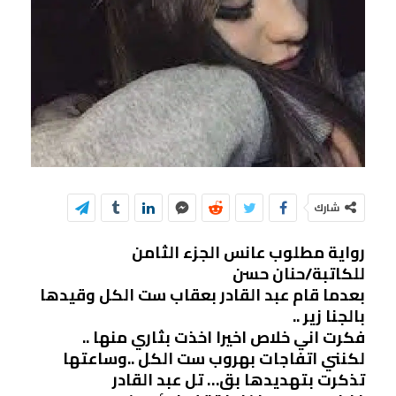
شارك
رواية مطلوب عانس الجزء الثامن
للكاتبة/حنان حسن
بعدما قام عبد القادر بعقاب ست الكل وقيدها
بالجنا زير ..
فكرت اني خلاص اخيرا اخذت بثاري منها ..
لكنني اتفاجات بهروب ست الكل ..وساعتها
تذكرت بتهديدها بق… تل عبد القادر