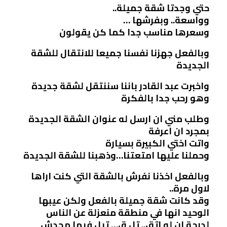
حتي وجدتا شقة جميلة..
وواسعة.. وبفرشها …
وسعرها مناسب جدا كما كن يقولون
وبالفعل جهزنا نفسنا جميعا للانتقال للشقة
الجديدة
واخبرت عبد القادر باننا سننتقل لشقة جديدة
وهو رحب جدا بالفكرة
وطلب مني ان ارسل له عنوان الشقة الجديدة
بمجرد ان اعرفة
واتت اختي الكبيرة بسيارة
وحملنا عليها امتعتنا…وذهبنا للشقة الجديدة
وبالفعل اخذنا نفرش بالشقة التي كنت اراها
لاول مرة..
وقد كانت شقة جميلة بالفعل ولكن عيبها
الوحيد انها في منطقة منعزلة عن الناس
لدرجة ان لو اتق.. تل ق… تيل فيها محدش