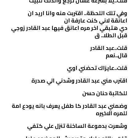
قلت..يلا بسرعة عشان ترجع والدتك للبيت
وفي تلك اللحظة.. اقتربت منه وانا اريد ان
اعانقة لاني كنت عارفة ان
دي هتبقي اخر مره اعانق فيها عبد القادر زوجي
قبل الطلا.. ق
قلت..عبد القادر
قال..نعم
قلت..عايزاك تحضني اوي
اقترب مني عبد القادر وشدني الي صدرة
للكاتبة حنان حسن
وضمني عبد القادر كا طفل يعرف بانه يودع امة
للمره الاخيره
وشعرت بدموعة الساخنة تنزل علي كتفي