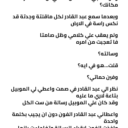
مكانك؟
وبعدما سمع عبد القادر لكل ماقلتة وجدتة قد
نكس راسة في الارض
ولم يعقب علي كلامي وظل صامتا
فا تعجبت من امره
وسالته؟
قلت…هو في ايه؟
وفين حماتي؟
نظر الي عبد القادر في صمت واعطي لي الموبيل
بتاعة لاري ما عليه
وقد كان علي الموبيل رسالة من ست الكل
واعطاني عبد القادر الفون دون ان يجيب بكلمة
واحدة
واخذت الفون لاقراء الرسالة وتفاجاءت بانها