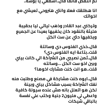
ثم انتفض قائما قال..اسمعي يا بوسة..
انا هطلقك فعلا وانتي هتروحي تعيشي مع
اخواتك
وتركني عبد القادر وذهب لياتي ليا بحقيبة
مليئة بالنقود كان يخفيها بعيدا عن الجميع
ويخفيها حتي عن ست الكل
قال..خذي الفلوس دي وسالتة
قلت..بتاعة ايه الفلوس دي؟
قال..ثمن نصيبي من الشراكة الي كانت بيني
وبين اخو ست الكل …وسالته
قلت..هو انت كنت مشارك اخوها؟
قال..ايوه كنت مشاركة في مصنع وطلبت منه
نفك الشراكة بسبب مشاكل بيني وبينة
لكن هو اتعلل بانه مش عنده سيولة كافية
واعطي لي مليون2 جنية وكتب علي نفسة
بالباقي شيكات