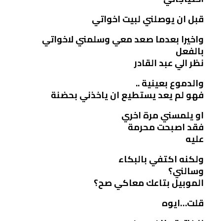
قبل ان يوصلني لبيت اخواتي
واخيرا بعدما صعد معي وسلمني لاخواتي
بالفعل
نظر الي عبد القادر
والدموع بعينية ..
فهو لم يعد يستطيع ان ياخذني بحضنة
او يلمسني مرة اخري
فقد اصبحت محرمة
عليه
ولكنه اكتفي بالبكاء
وسالني؟
الموبيل بتاعك معاكي صح؟
قلت…ايوه