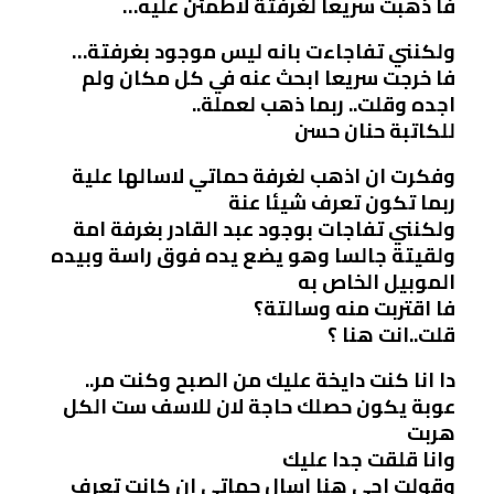
فا ذهبت سريعا لغرفتة لاطمئن عليه…
ولكنني تفاجاءت بانه ليس موجود بغرفتة…
فا خرجت سريعا ابحث عنه في كل مكان ولم
اجده وقلت.. ربما ذهب لعملة..
للكاتبة حنان حسن
وفكرت ان اذهب لغرفة حماتي لاسالها علية
ربما تكون تعرف شيئا عنة
ولكنني تفاجات بوجود عبد القادر بغرفة امة
ولقيتة جالسا وهو يضع يده فوق راسة وبيده
الموبيل الخاص به
فا اقتربت منه وسالتة؟
قلت..انت هنا ؟
دا انا كنت دايخة عليك من الصبح وكنت مر..
عوبة يكون حصلك حاجة لان للاسف ست الكل
هربت
وانا قلقت جدا عليك
وقولت اجي هنا اسال حماتي ان كانت تعرف