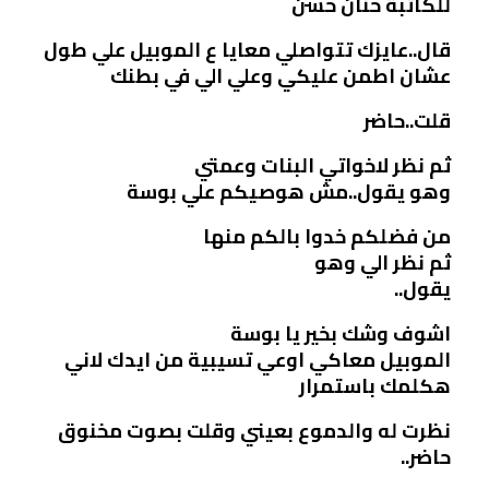
للكاتبة حنان حسن
قال..عايزك تتواصلي معايا ع الموبيل علي طول
عشان اطمن عليكي وعلي الي في بطنك
قلت..حاضر
ثم نظر لاخواتي البنات وعمتي
وهو يقول..مش هوصيكم علي بوسة
من فضلكم خدوا بالكم منها
ثم نظر الي وهو
يقول..
اشوف وشك بخير يا بوسة
الموبيل معاكي اوعي تسيبية من ايدك لاني
هكلمك باستمرار
نظرت له والدموع بعيني وقلت بصوت مخنوق
حاضر..