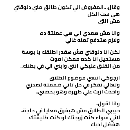
وقال…المفروض الي تكون طالق مني دلوقتي
هي ست الكل
مش انتي
وانا مش هعدي الي هي عملتة ده
ولازم هتدفع تمنه غالي
لكن انا دلوقتي مش هقدر اطلقك يا بوسة
مستحيل انا كده ممكن اموت
من القلق عليكي انتي وابني الي في بطنك..
ارجوكي انسي موضوع الطلاق
وتعالي نفكر في حل تاني ضممتة لصدري
واخذت اربت علي ظهرة وهو بحضني..
وانا اقول..
حبيبي الطلاق مش هيفرق معايا في حاجة..
لاني سواء كنت زوجتك او كنت طليقتك
هفضل احبك