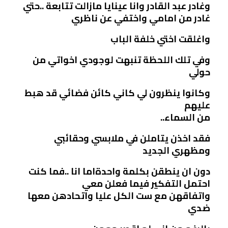
وغادر عبد القادر وانا عينايا مازالت تتابعة ..حتي
غادر من امامي واختفي عن ناظري
واغلقت اختي خلفة الباب
وفي تلك اللحظة تنبهت لوجودي اخواتي من
حولي
وكانوا ينظرون لي كاني كائن فضائي قد هبط
عليهم
من السماء..
فقد اخذن يتاملن في ملابسي وحقائبي
ومظهري الجديد
دون ان ينطقن بكلمة واحدةاما انا ..فما كنت
احتمل التفكير فيما فعلن معي
واتفاقهن مع ست الكل عليا واتحادهن معها
ضدي