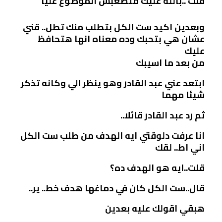
قلت ..بالله عليك متصعبش الموضوع عليا
وبعدين اكيد ست الكل بتطلب منك تطل.. قني
عشان هي بتحبك وده معناه انها هتحافظ
عليك
من بعد ما اسيبك
ابتعد عني عبد القادر وهو ينظر الي وكانه تذكر
شيئا مهما
ثم رد عبد القادر قائلا..
انا عرفت دلوقتي ايه الهدف من طلب ست الكل
اني اط.. لقك
قلت..ايه هو الهدف ده؟
قال..ست الكل كان في دماغها هدف خط.. ير..
هبقي اقولك عليه بعدين