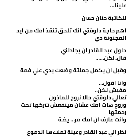
علينا…
للكاتبة حنان حسن
اهم حاجة دلوقتي انك تلحق تنقذ امك من ايد
المجنونة دي
حاول عبد القادر ان يجادلني
قال..لكن……
وقبل ان يكمل جملتة وضعت يدي علي فمة
وانا اقول…
مفيش لكن..
تعالي دلوقتي حالا نروح للماذون
وروح هات امك عشان مينفعش تتركها تحت
رحمتها
وانت عارف ان امك مر… يضة
نظر الي عبد القادر وعينة تملاءها الدموع