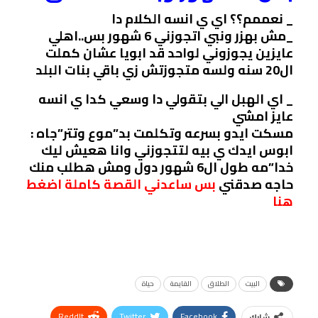
_ نعممم؟؟ اي ي انسه الكلام دا
_مش بهزر ونبي اتجوزني 6 شهور بس..اهلي
عايزين يجوزوني لواحد قد ابويا عشان كملت
ال20 سنه ولسه متجوزتش زي باقي بنات البلد
_ اي الهبل الي بتقولي دا وسعي كدا ي انسه
عايز امشي
مسكت ايدو بسرعه وتكلمت بد”موع وتتر”جاه :
ابوس ايدك ي بيه لتتجوزني وانا هعيش ليك
خدا”مه طول ال6 شهور دول ومش هطلب منك
حاجه صدقني
بس ساعدني القصة كاملة اضغط
هنا
البيت
الطلاق
القايمة
حياة
ReddIt
Twitter
Facebook
شارك