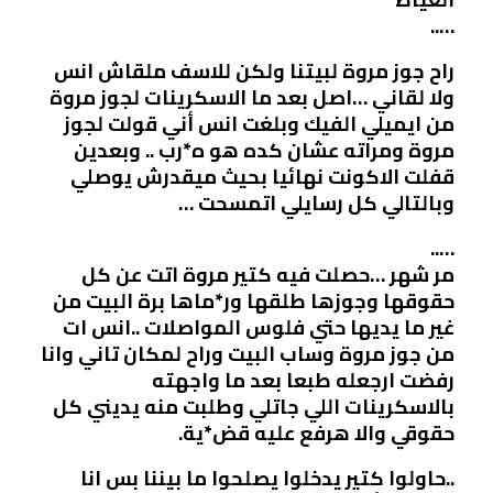
…..
راح جوز مروة لبيتنا ولكن للاسف ملقاش انس
ولا لقاني …اصل بعد ما الاسكرينات لجوز مروة
من ايميلي الفيك وبلغت انس أني قولت لجوز
مروة ومراته عشان كده هو ه*رب .. وبعدين
قفلت الاكونت نهائيا بحيث ميقدرش يوصلي
وبالتالي كل رسايلي اتمسحت …
…..
مر شهر …حصلت فيه كتير مروة اتت عن كل
حقوقها وجوزها طلقها ور*ماها برة البيت من
غير ما يديها حتي فلوس المواصلات ..انس ات
من جوز مروة وساب البيت وراح لمكان تاني وانا
رفضت ارجعله طبعا بعد ما واجهته
بالاسكرينات اللي جاتلي وطلبت منه يديني كل
حقوقي والا هرفع عليه قض*ية.
..حاولوا كتير يدخلوا يصلحوا ما بيننا بس انا