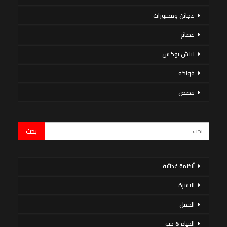
عجائن ومخبوزات
عصائر
لانش بوكس
فواكه
قصص
أنظمة غذائية
الاسرة
الحمل
الحياة & حب