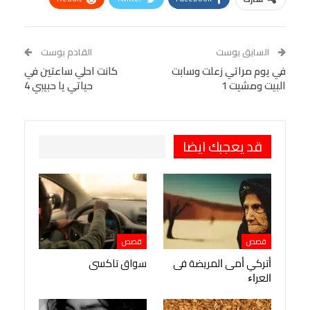
Linkedin
Facebook Messenger
WhatsApp
Telegram
Tumblr
السابق بوست
القادم بوست
البريد الإلكتروني
في يوم مراتي زعلت وسابت
StumbleUpon
VK
كانت احلي ساعتين في
البيت ومشيت 1
حياتي يا حبيبي 4
Viber
BlackBerry
LINE
Digg
طباعة
OK.ru
Pinterest
قد يعجبك ايضا
قصص
قصص
ﺃﺗﺮﻛﻲ ﺃﻣﻰ ﺍﻟﻤﺮﻳﻀﺔ ﻓﻰ
سواق تاكسى
ﺍﻟﻌﺮﺍﺀ