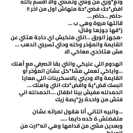
وتغ*وري من وشي وتمشي والا اقسم بالله
افض*حك فضي*حة ملهاش اول من اخر !!
-حاضر …حاضر …
قالتها مروة وهي ب …
ز*قها جوزها وقال:
-هجهز الورق …انتي ملكيش اي حاجة هتتي عن
القايمة والمؤخر وكله وحتي تسيبي الدهب …
مش هتاخدي معاكي الا
الهدوم اللي عليكي وانتي بقا اتصرفي مع أهلك
…واياكي تعملي مشا*كل عشان المؤخر أو
القايمة والا وديني بالاسكرينات اللي معايا
البسك قض*ية وافض*حك انتي واهلك …
الحمدلله مفيش بينا اطفال ….الحمدلله اني
فتش من واحدة رخ*يصة زيك
…والبيه التاني أنا هقول لمراته عشان
متفضلش ة كده دايما …..
وبعدين مشي من قدامها وهي انه*ارت من
العياط