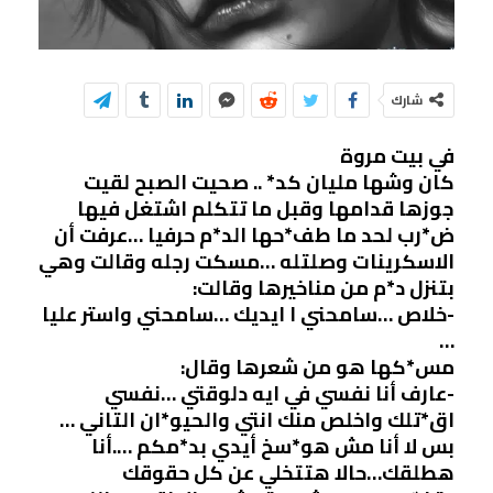
شارك
في بيت مروة
كان وشها مليان كد* .. صحيت الصبح لقيت
جوزها قدامها وقبل ما تتكلم اشتغل فيها
ض*رب لحد ما طف*حها الد*م حرفيا …عرفت أن
الاسكرينات وصلتله …مسكت رجله وقالت وهي
بتنزل د*م من مناخيرها وقالت:
-خلاص …سامحني ا ايديك …سامحني واستر عليا
…
مس*كها هو من شعرها وقال:
-عارف أنا نفسي في ايه دلوقتي …نفسي
اق*تلك واخلص منك انتي والحيو*ان التاني …
بس لا أنا مش هو*سخ أيدي بد*مكم ….أنا
هطلقك…حالا هتتخلي عن كل حقوقك