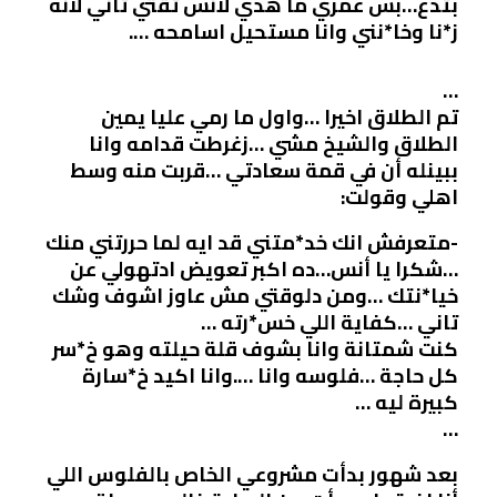
بتدع…بس عمري ما هدي لأنس ثقتي تاني لانه
ز*نا وخا*نني وانا مستحيل اسامحه ….
…
تم الطلاق اخيرا …واول ما رمي عليا يمين
الطلاق والشيخ مشي …زغرطت قدامه وانا
ببينله أن في قمة سعادتي …قربت منه وسط
اهلي وقولت:
-متعرفش انك خد*متني قد ايه لما حررتني منك
…شكرا يا أنس…ده اكبر تعويض ادتهولي عن
خيا*نتك …ومن دلوقتي مش عاوز اشوف وشك
تاني …كفاية اللي خس*رته …
كنت شمتانة وانا بشوف قلة حيلته وهو خ*سر
كل حاجة …فلوسه وانا ….وانا اكيد خ*سارة
كبيرة ليه …
…
بعد شهور بدأت مشروعي الخاص بالفلوس اللي