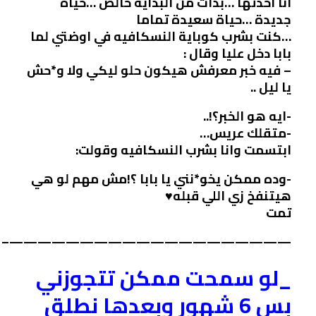
أنا اخدتها …بدأت من البداية خالص …حياة
جديدة …حياة سعيدة تماما
…كنت بشرب كوباية النسكافيه في اوضتي لما
بابا دخل عليا وقال :
– فيه خبر معرفش هيكون حلو ليكي ولا و*حش
يا ليل ..
-ايه هو الخبر؟!..
-متقلك عريس…
ابتسمت وانا بشرب النسكافيه وقولت:
-وده ممكن يخو*نني يا بابا ؟!مش مهم لو هي
هيتنفخ زي اللي قبله♥️
تمت
————————————————————–
_لو سمحت ممكن تتجوزني
بس 6 شهور وبعدها نطلق