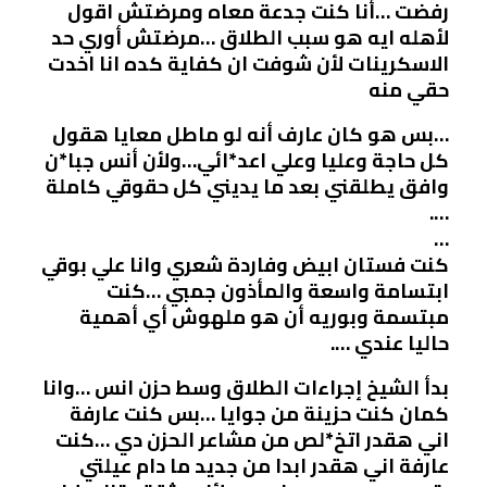
رفضت …أنا كنت جدعة معاه ومرضتش اقول
لأهله ايه هو سبب الطلاق …مرضتش أوري حد
الاسكرينات لأن شوفت ان كفاية كده انا اخدت
حقي منه
…بس هو كان عارف أنه لو ماطل معايا هقول
كل حاجة وعليا وعلي اعد*ائي…ولأن أنس جبا*ن
وافق يطلقني بعد ما يديني كل حقوقي كاملة
….
…
كنت فستان ابيض وفاردة شعري وانا علي بوقي
ابتسامة واسعة والمأذون جمبي …كنت
مبتسمة وبوريه أن هو ملهوش أي أهمية
حاليا عندي ….
بدأ الشيخ إجراءات الطلاق وسط حزن انس …وانا
كمان كنت حزينة من جوايا …بس كنت عارفة
اني هقدر اتخ*لص من مشاعر الحزن دي …كنت
عارفة اني هقدر ابدا من جديد ما دام عيلتي