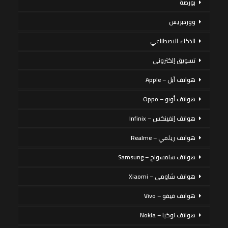
بورصة
ووردبريس
الذكاء الاصطناعي
تسويق إلكتروني
هواتف أبل – Apple
هواتف أوبو – Oppo
هواتف إنفينكس – Infinix
هواتف ريلمي – Realme
هواتف سامسونج – Samsung
هواتف شاومي – Xiaomi
هواتف فيفو – Vivo
هواتف نوكيا – Nokia