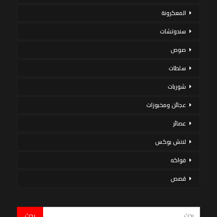
المعكرونة
سندوتشات
صوص
سلطات
شوربات
عجائن ومخبوزات
عصائر
لانش بوكس
فواكه
قصص