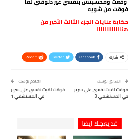
­ ­وقعت ومحسبتش بنفسي غير دلوقتي لما
فوقت من شويه
حكاية عنايات الجزء الثالث الأخير من
هنااااااااااااا
ReddIt
Twitter
Facebook
شارك
Linkedin
Facebook Messenger
WhatsApp
Telegram
Tumblr
السابق بوست
القادم بوست
البريد الإلكتروني
فوقت لقيت نفسي علي سرير
StumbleUpon
VK
فوقت لقيت نفسي علي سرير
في المستشفي 3
في المستشفي 1
Viber
BlackBerry
LINE
Digg
طباعة
OK.ru
Pinterest
قد يعجبك ايضا