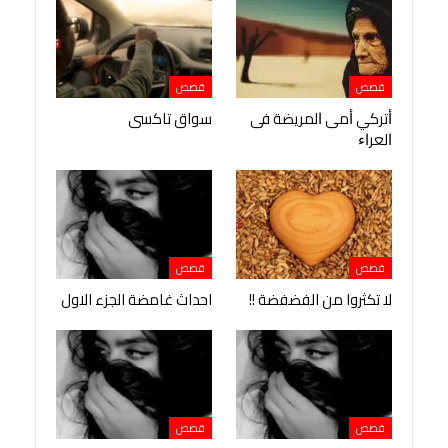
قصص
قصص
ﺃﺗﺮﻛﻲ ﺃﻣﻰ ﺍﻟﻤﺮﻳﻀﺔ ﻓﻰ
سواق تاكسى
ﺍﻟﻌﺮﺍﺀ
قصص
قصص
لا تكثروا من الفضفضة !!
احداث غامضة الجزء الاول
قصص
قصص