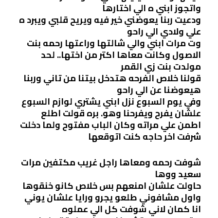
واتجوز ابني ه الي اختارها
ودعيت ربنا يعوضني خير فيه ويريح قلبي ويبرد ه
علي ولادي الي راحو
وت مرات ابني والي شالتها وراعتها رحمه بنت
الاصول وكانت معاها اكتر من اختها.. لحد
مولدت بنت زي القمر
قولنا خلاص الفرحه هتدخل بيتنا من تاني وربنا
هيعوضنا عن الي راحو
وفي يوم السبوع نزل ابني يشتري لوازم السبوع
علشان يفرح ويفرحنا وهو. بره قولت اطلع
اطمن علي مراته وكان الباب مفتوح ولما دخلت
شرفت اخر حاجه كنت اتوقعها
شوفت رحمه ومعاها راجل غريب مكتفين مرات
سعيد ووها
حاولت علشان امنعهم بس خلاص كانو خنقوها
واول مشافوني طلعو يجرو ورايا علشان يوني
انا كمان لاني شوفت كل الي عملوه