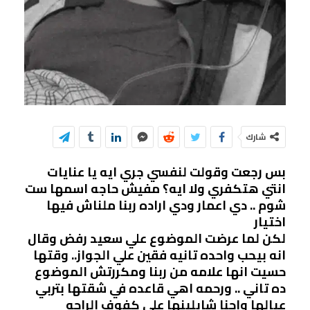
شارك
بس رجعت وقولت لنفسي جري ايه يا عنايات
انتي هتكفري ولا ايه؟ مفيش حاجه اسمها ست
شوم .. دي اعمار ودي اراده ربنا ملناش فيها
اختيار
لكن لما عرضت الموضوع علي سعيد رفض وقال
انه بيحب واحده تانيه فقين علي الجواز.. وقتها
حسيت انها علامه من ربنا ومكررتش الموضوع
ده تاني .. ورحمه اهي قاعده في شقتها بتربي
عيالها واحنا شايلينها علي كفوف الراحه