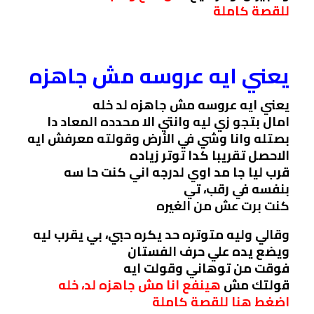
للقصة كاملة
يعني ايه عروسه مش جاهزه
يعني ايه عروسه مش جاهزه لد خله
امال بتجو زي ليه وانتي الا محدده المعاد دا
بصتله وانا وشي في الأرض وقولته معرفش ايه
الاحصل تقريبا كدا توتر زياده
قرب ليا جا مد اوي لدرجه اني كنت حا سه
بنفسه في رقب، تي
كنت برت عش من الغيره
وقالي وليه متوتره حد يكره حبي، بي يقرب ليه
ويضع يده علي حرف الفستان
فوقت من توهاني وقولت ايه
قولتك مش
هينفع انا مش جاهزه لد، خله
اضغط هنا للقصة كاملة