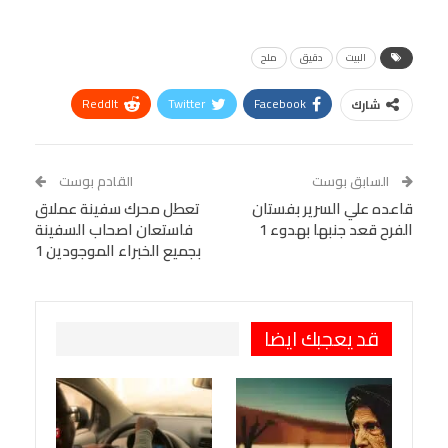
البيت
دقيق
ملح
ReddIt
Twitter
Facebook
شارك
Linkedin
Facebook Messenger
WhatsApp
Telegram
Tumblr
السابق بوست
القادم بوست
البريد الإلكتروني
قاعده علي السرير بفستان
StumbleUpon
VK
تعطل محرك سفينة عملاق
الفرح قعد جنبها بهدوء 1
فاستعان اصحاب السفينة
Viber
BlackBerry
LINE
Digg
بجميع الخبراء الموجودين 1
طباعة
OK.ru
Pinterest
قد يعجبك ايضا