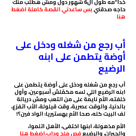
خدا”مه طول ال6 شهور دول ومش هطلب منك
حاجه صدقني
بس ساعدني القصة كاملة اضغط
هنا
أب رجع من شغله ودخل على
أوضة يتطمن على ابنه
الرضيع
أب رجع من شغله ودخل على أوضة يتطمن على
ابنه الرضيع اللي لسه مكمّلش أسبوعين، وأول
خلفته، الأم نايمة على من التعب ومش دريانة
بالدنيا، والوقت عصرية، وقت قيلولة، الأب اتفزع،
لف البيت كله، صحا الأم بهستيريا: الواد فين؟!
الأم مذهولة، ابنها اختفى، الأهل اتلموا،
والجيران، والرضيع
فص ملح وداب.اضغط هنا