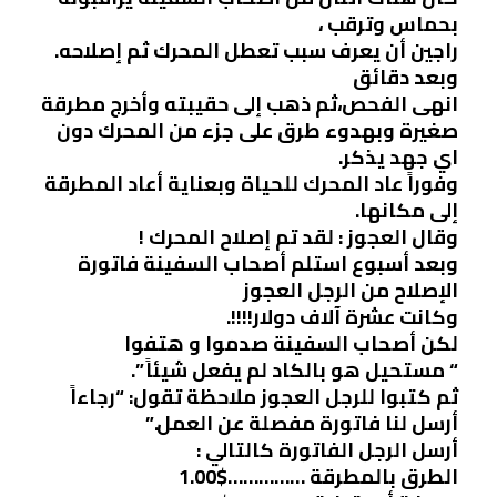
بحماس وترقب ،
راجين أن يعرف سبب تعطل المحرك ثم إصلاحه.
وبعد دقائق
انهى الفحص،ثم ذهب إلى حقيبته وأخرج مطرقة
صغيرة وبهدوء طرق على جزء من المحرك دون
اي جهد يذكر.
وفوراً عاد المحرك للحياة وبعناية أعاد المطرقة
إلى مكانها.
وقال العجوز : لقد تم إصلاح المحرك !
وبعد أسبوع استلم أصحاب السفينة فاتورة
الإصلاح من الرجل العجوز
وكانت عشرة آلاف دولار!!!!.
لكن أصحاب السفينة صدموا و هتفوا
“ مستحيل هو بالكاد لم يفعل شيئاً ”.
ثم كتبوا للرجل العجوز ملاحظة تقول: “رجاءاً
أرسل لنا فاتورة مفصلة عن العمل.”
أرسل الرجل الفاتورة كالتالي :
الطرق بالمطرقة ……………$1.00