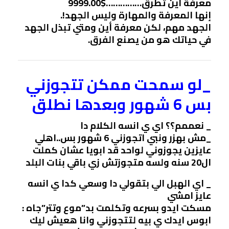
معرفة أين تطرق……………$9999.00
إنها المعرفة والمهارة وليس الجهد!.
الجهد مهم، لكن معرفة أين ومتي تبذل الجهد
في حياتك هو من يصنع الفرق.
_لو سمحت ممكن تتجوزني
بس 6 شهور وبعدها نطلق
_ نعممم؟؟ اي ي انسه الكلام دا
_مش بهزر ونبي اتجوزني 6 شهور بس..اهلي
عايزين يجوزوني لواحد قد ابويا عشان كملت
ال20 سنه ولسه متجوزتش زي باقي بنات البلد
_ اي الهبل الي بتقولي دا وسعي كدا ي انسه
عايز امشي
مسكت ايدو بسرعه وتكلمت بد”موع وتتر”جاه :
ابوس ايدك ي بيه لتتجوزني وانا هعيش ليك