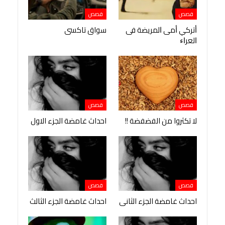
قصص
قصص
ﺃﺗﺮﻛﻲ ﺃﻣﻰ ﺍﻟﻤﺮﻳﻀﺔ ﻓﻰ
سواق تاكسى
ﺍﻟﻌﺮﺍﺀ
قصص
قصص
لا تكثروا من الفضفضة !!
احداث غامضة الجزء الاول
قصص
قصص
احداث غامضة الجزء الثانى
احداث غامضة الجزء الثالث