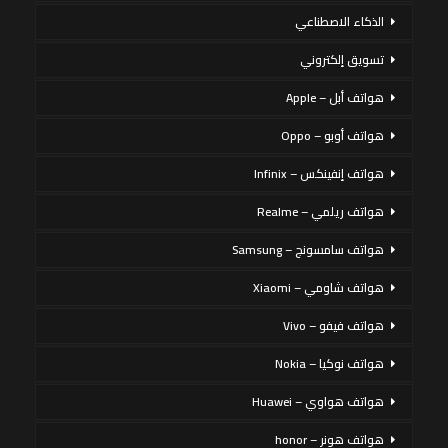
الذكاء الاصطناعي
تسويق إلكتروني
هواتف أبل – Apple
هواتف أوبو – Oppo
هواتف إنفينكس – Infinix
هواتف ريلمي – Realme
هواتف سامسونج – Samsung
هواتف شاومي – Xiaomi
هواتف فيفو – Vivo
هواتف نوكيا – Nokia
هواتف هواوي – Huawei
هواتف هونر – honor