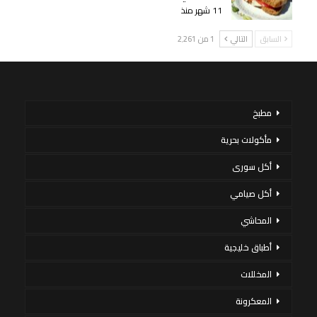
11 شهر منذ
السابق
التالي
1 من 2٬261
مطبخ
مأكولات بحرية
أكل سورى
أكل صيامي
المحاشي
أطباق خليجية
المخللات
المعكرونة