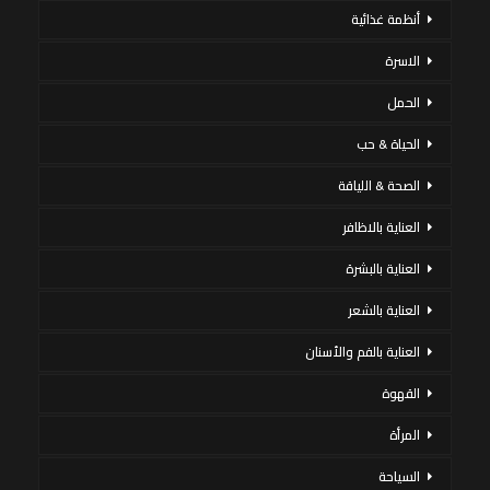
أنظمة غذائية
الاسرة
الحمل
الحياة & حب
الصحة & اللياقة
العناية بالاظافر
العناية بالبشرة
العناية بالشعر
العناية بالفم والأسنان
القهوة
المرأة
السياحة