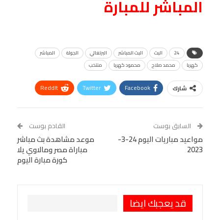
المباشر للمبارة
24
البث
البث المباشر
البرتغالي
الجولة
المباشر
كهربا
محمد صلاح
محمود كهربا
منتخب
ReddIt
Twitter
Facebook
شارك
Linkedin
Facebook Messenger
WhatsApp
Telegram
Tumblr
السابق بوست
القادم بوست
البريد الإلكتروني
مواعيد مباريات اليوم 24-3-
StumbleUpon
VK
موعد مشاهدة بث مباشر
2023
مباراة مصر ومالاوي يلا
Viber
BlackBerry
LINE
Digg
كورة مبارة اليوم
طباعة
OK.ru
Pinterest
قد يعجبك ايضا