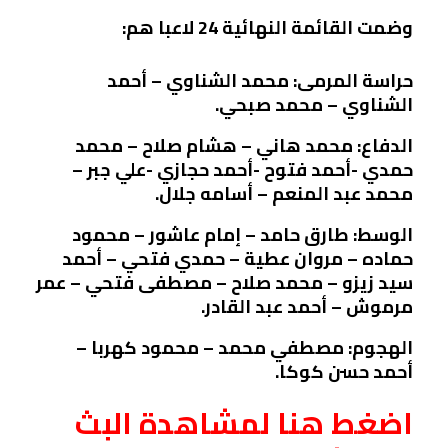
وضمت القائمة النهائية 24 لاعبا هم:
حراسة المرمى: محمد الشناوي – أحمد
الشناوي – محمد صبحي.
الدفاع: محمد هاني – هشام صلاح – محمد
حمدي -أحمد فتوح -أحمد حجازي -علي جبر –
محمد عبد المنعم – أسامه جلال.
الوسط: طارق حامد – إمام عاشور – محمود
حماده – مروان عطية – حمدي فتحي – أحمد
سيد زيزو – محمد صلاح – مصطفى فتحي – عمر
مرموش – أحمد عبد القادر.
الهجوم: مصطفي محمد – محمود كهربا –
أحمد حسن كوكا.
اضغط هنا لمشاهدة البث