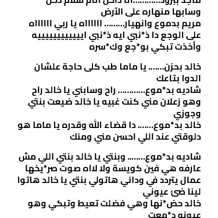
وسابها منهاره على الأرض
مريم بدموع وانهيار……… ااااااه يا ربي ااااااه
على الوجع دا ذ*نبي ايه ذ*نبي اييييييييييييه
وأخذت تبكي بو*جع وك*سره
خالد بحزن……. يا ماما طب كلى حاجة علشان
الدوا بتاعك
شاديه بد*موع………… راح وسابني يا خالد راح
وهو زعلان مني كنت غبيه يا خالد ضيعت بنتي
وجوزي
خالد بد*موع……. دا قضاء الله وقدره يا ماما هو
دلوقتي عند اللي احسن مني ومنك
شاديه بد*موع…….. وبنتي يا خالد بنتي اللي مش
عارفه هي فين كويسة ولا لااه صوت صر*يخها
عمال يتردد في وداني هاتولي بنتي يا خالد هاتوا
لينا ضئ عيوني
خالد حض*نها وهي فضلت تعيط وتبكي وهو
عيونه د*معت