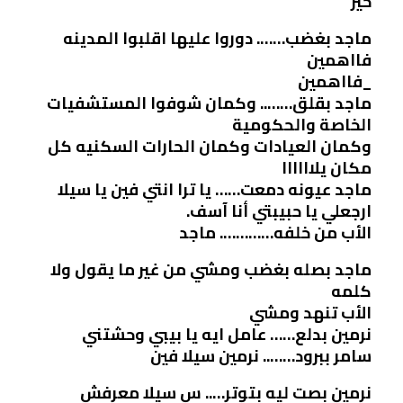
خير
ماجد بغضب……. دوروا عليها اقلبوا المدينه
فااهمين
_فااهمين
ماجد بقلق…….. وكمان شوفوا المستشفيات
الخاصة والحكومية
وكمان العيادات وكمان الحارات السكنيه كل
مكان يلاااااا
ماجد عيونه دمعت…… يا ترا انتي فين يا سيلا
ارجعلي يا حبيبتي أنا آسف.
الأب من خلفه…………. ماجد
ماجد بصله بغضب ومشي من غير ما يقول ولا
كلمه
الأب تنهد ومشي
نرمين بدلع…… عامل ايه يا بيبي وحشتني
سامر ببرود…….. نرمين سيلا فين
نرمين بصت ليه بتوتر….. س سيلا معرفش