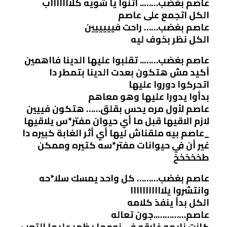
عاصم بغضب…….. اتنوا يا شويه كلاااااااب
الكل اتجمع على عاصم
عاصم بغضب…… راحت فيييييين
الكل نظر بخوف ليه
عاصم بغضب…….. تقلبوا عليها الدينا فااهمين
أكيد مش هتكون بعدت الدينا بتمطر دا
اتحركوا دوروا عليها
بدأوا يدورا عليها وهو معاهم
عاصم لأول مره يحس بقلق…… هتكون فييين
لازم الاقيها قبل ما أي حيوان مفتر*س يلاقيها
_عاصم بيه ملقناش ليها أي أثر الغابة كبيره دا
غير أن في حيوانات مفتر*سه كتيره وممكن
طخخخخخ
عاصم بغضب……… كل واحد يمسك سلا*حه
وانتشروا يلااااااااااا
الكل بدأ ينفذ كلامه
عاصم…………..جون تعاله
كانت نايمه غارقه في نومها يظهر عليها التعب