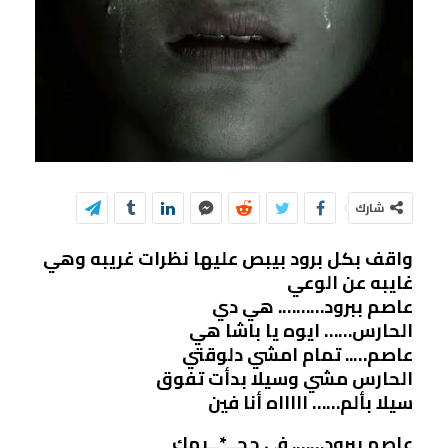
شارك
واقف بكل برود بيبص عليها نظرات غريبه وهي
غايبه عن الوعي
عاصم ببرود………. هي دي
الحارس…… ايوه يا باشا هي
عاصم….. تمام امشي دلوقتي
الحارس مشي وسيلا بدأت تفوق
سيلا بألم…… اااااه أنا فين
عاصم ببرود……. في جحــ*ــيمك