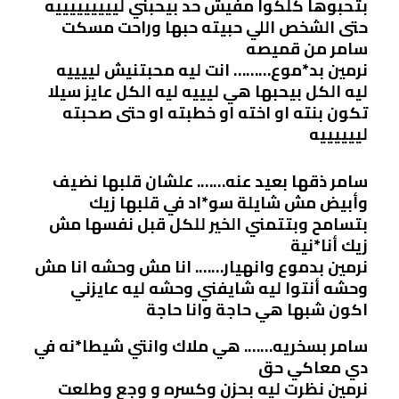
بتحبوها كلكوا مفيش حد بيحبني ليييييييييه
حتى الشخص اللي حبيته حبها وراحت مسكت
سامر من قميصه
نرمين بد*موع……… انت ليه محبتنيش لييييه
ليه الكل بيحبها هي ليييه ليه الكل عايز سيلا
تكون بنته او اخته او خطبته او حتى صحبته
لييييييه
سامر ذقها بعيد عنه……. علشان قلبها نضيف
وأبيض مش شايلة سو*اد في قلبها زيك
بتسامح وبتتمني الخير للكل قبل نفسها مش
زيك أنا*نية
نرمين بدموع وانهيار……. انا مش وحشه انا مش
وحشه أنتوا ليه شايفني وحشه ليه عايزني
اكون شبها هي حاجة وانا حاجة
سامر بسخريه……. هي ملاك وانتي شيطا*نه في
دي معاكي حق
نرمين نظرت ليه بحزن وكسره و وجع وطلعت