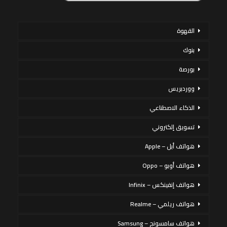
القهوة
بنوك
بورصة
ووردبريس
الذكاء الاصطناعي
تسويق إلكتروني
هواتف أبل – Apple
هواتف أوبو – Oppo
هواتف إنفينكس – Infinix
هواتف ريلمي – Realme
هواتف سامسونج – Samsung