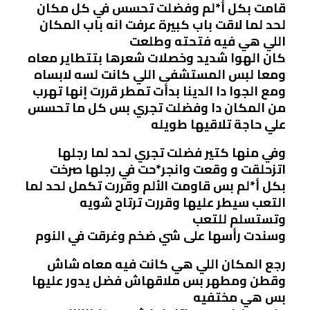
قامت بكل أ*لم وفضلت تحسس في كل مكان
لحد لما لاقت باب كبيرة عرفت انه باب المكان
اللي هي فيه فتحته وطلعت
كان الهوا شديد وخصلات شعرها بتتطاير معاه
ومعا لبس المستشفى اللي كانت لسه لابساه
ومع الجوا دا الدينا بدأت تمطر قررت إنها تهرب
من المكان دا وفضلت تجري بس كل ما تحسس
علي حاجة تلاقيها طويله
وفي منها كتير فضلت تجري لحد لما رجلها
اتزحلقت و وقعت وانجر*حت في رجلها صرخت
بكل أ*لم بس قاومت الألم وقررت تكمل لحد لما
التعب سيطر عليها وقررت ترتاح شويه
وتستسلم للتعب
وسندت رأسها على شي ضخم وغرقت في النوم
رجع المكان اللي هي كانت فيه معاه شاش
وقطن ومطهر بس ملاقهاش فضل يدور عليها
بس هي مختفيه