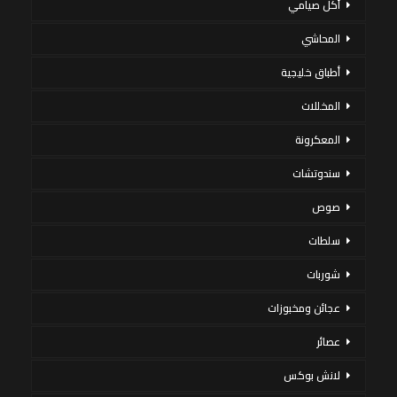
أكل صيامي
المحاشي
أطباق خليجية
المخللات
المعكرونة
سندوتشات
صوص
سلطات
شوربات
عجائن ومخبوزات
عصائر
لانش بوكس