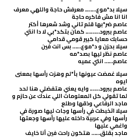
سيلا بد*موع…….. معرفش حاجة واللهي معرف
انا انا مش فاكره حاجة
عاصم ضر*بها قلم تاني وشد شعرها أكتر
عاصم ببرود………. كمان بتكد*بي لا دا انتي
حسابك معايا كبير قومي قدامي
سيلا بحزن و د*موع…… بس انت فين
عاصم نظر ليها بصد*مه
عاصم…… انتي عميه
سيلا غمضت عيونها بأ*لم وهزت رأسها بمعنى
ايوه
عاصم ببرود……. وايه يعني هتفضلي هنا لحد
لما تقولي كل المعلومات اللي عندك عن حازم و
ماجد الرفاعي وذقها وطلع
سيلا اتخبطت في رأسها وجات ليها صورة في
رأسها وفي عربية داخله عليها رأسها وجعتها
واغمي عليها
ماجد بقلق…… هتكون راحت فين أنا خايف