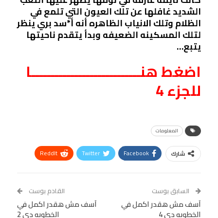
الشديد غافلها عن تلك العيون التي تلمع في
الظلام وتلك الانياب الظاهره أنه أ*سد بري ينظر
لتلك المسكينه الضعيفه وبدأ يتقدم ناحيتها
يتبع…
اضغط هنــــــــــــــــــــــــــــا
للجزء 4
المعلومات
ReddIt
Twitter
Facebook
شارك
Linkedin
Facebook Messenger
WhatsApp
Telegram
Tumblr
السابق بوست
القادم بوست
البريد الإلكتروني
آسف مش هقدر اكمل في
StumbleUpon
VK
آسف مش هقدر اكمل في
الخطوبه دي 4
الخطوبه دي 2