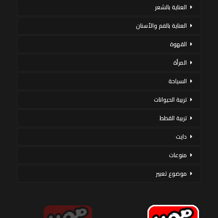
العناية بالشعر
العناية بالفم والأسنان
القهوة
المرأة
السياحة
تربية الحيوانات
تربية القطط
دايت
منوعات
موضوع تعبير