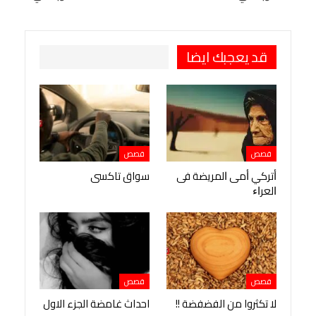
Viber
BlackBerry
LINE
Digg
طباعة
OK.ru
Pinterest
قد يعجبك ايضا
قصص
قصص
ﺃﺗﺮﻛﻲ ﺃﻣﻰ ﺍﻟﻤﺮﻳﻀﺔ ﻓﻰ
سواق تاكسى
ﺍﻟﻌﺮﺍﺀ
قصص
قصص
لا تكثروا من الفضفضة !!
احداث غامضة الجزء الاول