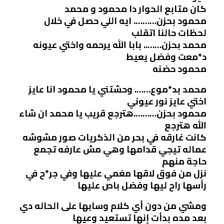
كان متابع الحوار دا محمود و محمد
محمود بحزن………. ايه اللي حصل في خلال
لحظات حالنا اتقلب
محمد بحزن…….. بابا الله يرحمه واختي عيونه
د*معت وفضل يعيط
محمود حضنه
محمد بد*موع……. وحشتني يا محمود انا عايز
اختي عايز نور عيوني
محمود بحزن……….هترجع قريب يا محمد ان شاء
الله هترجع
كانت غارقه في بحر من الذكريات صور مشوشه
عماله تيجي قدامها وهي مش عارفه تجمع
حاجة منهم
نزل من فوق لاقها مغمي عليها وفي جر*ح في
رأسها راح ليها وفضل باص عليها
ومشي من دون أي كلام وسابها على الحاله دي
بعد مده بدأت إنها تستعيد وعيها