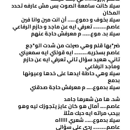
سيلا كانت سامعة الصوت بس مش عارفه تحدد
المكان
سيلا بخوف و دموع…… أن انت مين وانا فين
عاصم………. تعرفي ايه عن ماجد و حازم الرفاعي
سيلا بد. موع…… م معرفش حاجة عنهم
ضر*بها قلم وهي صرخت من شدت الو*جع
عاصم بسخريه………. ايه قولتي ايه سمعيني
تاني، هعيد سؤال تاني تعرفي ايه عن حازم
وماجد الرفاعي
سيلا وهي حاطة ايدها على خدها وعيونها
بدمع
سيلا بدموع….. م معرفش حاجة صدقني
شد. ها من شعرها جامد
عاصم….. آمال هو كان عايز يتجوزك ليه وهو
بيحب مراته ايه حبك مثلاً
سيلا بدموع…… شعري اااااه
عاصم………. ردي علي سؤالي