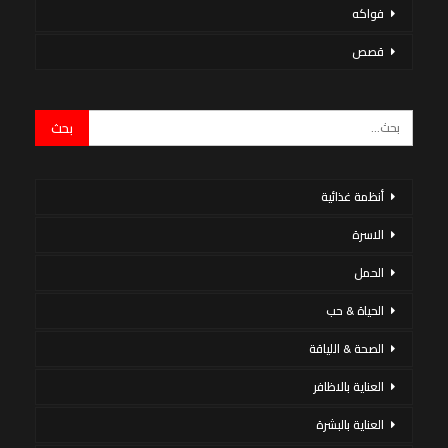
فواكه
قصص
أنظمة غذائية
الاسرة
الحمل
الحياة & حب
الصحة & اللياقة
العناية بالاظافر
العناية بالبشرة