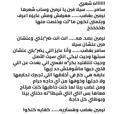
ااااااه شعري
سامر……. سيلا فين يا نرمين وساب شعرها
نرمين بغضب……. معرفش ومش عايزه اعرف
وبتمنى تكون ما*تت وخلصت منها
طخخخخخ
نرمين بصد. مه…… انت انت ضر*بتني وعلشان
مين علشان سيلا
سامر بغضب……. وأنا عايز اللي يضر*بني علشان
سبتها وجيت ليكي انتي سيت الأصل
وجيت للتقليد بكر*ه نفسي اني بعدت عن اللي
قلبي حبها ماشوفتش حد زيها
عارفه هي كنز في أخلاقها اللي تجبرك تحترمها
ولا خجلها وخوفها من أي حاجه حرام
ومن غضب ربنا لما كنت خاطبها كنت مرتاح
معاها بس انتي انتي شيطا*نه دخلتي بينا
وبوظتي كل حاجة
نرمين بغضب وهستريه……. كفايه كلكوا