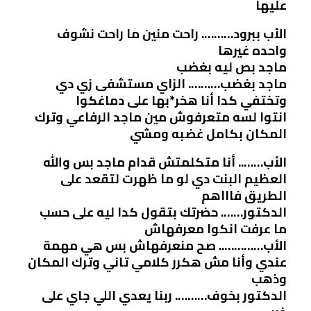
عليها
الأب ببرود………. راحت منين ما راحت نشوف
واحده غيرها
ماجد بص ليه بغضب
ماجد بغضب………. الزاي مستشفى زي دي
وتختفي كدا أنا هخر*بها على دماغكوا
انتوا لسه متعرفوش مين ماجد الرفاعي وترك
المكان بكامل غضبه ومشي
الأب…….. أنا متكلمتش قدام ماجد بس والله
العظيم البنت دي لو ما ظهرت لتقعد على
الطريق فاااهم
الدكتور……. حضرتك بتقول كدا ليه على حسب
ما عرفت انكوا معرفهاش
الأب………….. صح منعرفهاش بس هي مهمة
عندي وأنا مش هكرر كلامي تاني وترك المكان
وذهب
الدكتور بخوف………. ربنا يعدي اللي جاي على