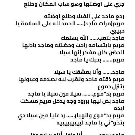
جري على اوضتها وهو ساب المكان وطلع
رجع ماجد علي الفيلا وطلع اوضته
مريم(مرات ماجد)….. الحمد لله على السلامة يا
حبيبي
ماجد بتعب…… الله يسلمك
مريم بابتسامه راحت وحضنته وماجد بادلها
الحضن كان مفكر إنها سيلا
مريم……. بحبك يا ماجد
ماجد……. وأنا بعشقك يا سيلا
مريم ذقته ماجد ونظرت ليه بصدمه وعيونها
بتنزل دموع
مريم بد*موع…….. سيلا مين سيلا يا ماجد
ماجد بص ليها ببرود وجه يدخل مريم مسكت
ايده
مريم بد*موع وانهيار…… رد عليا مين سيلا دي
بتخو*ني يا ماجد ليييييييييه
ماجد ببرود…………أنا داخل أنام سلام دخل