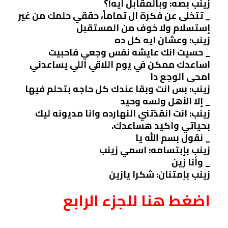
زينب بصه: وبالمقابل ايه!؟
_ تتخلى عن فكرة ال تماماً، حققي حلمك من غير
إستسلام ولا خوف من المستقبل
زينب: وعشان ايه كل ده
_ حسيت انك عايشه نفس وجعي فاحبيت
اساعدك ممكن في يوم اللاقي اللي يساعدني
امحى الوجع دا
زينب: بس انت وبقا عندك كل حاجه بتحلم فيها
_ إلا الأهل ولسه وحيد
زينب: انت انقذتني النهارده وانا مديونه ليك
بحياتي واكيد هساعدك.
_ نقول بسم الله يا
زينب بإبتسامه: اسمي زينب
_ وأنا زين
زينب بإمتنان: شكرا يازين
اضغط هنا للجزء الرابع