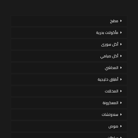
مطبخ
مأكولات بحرية
أكل سورى
أكل صيامي
المحاشي
أطباق خليجية
المخللات
المعكرونة
سندوتشات
صوص
سلطات