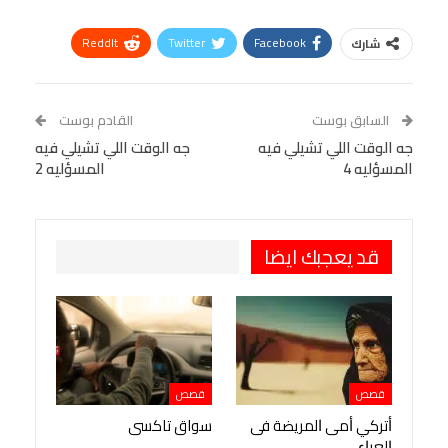
ReddIt
Twitter
Facebook
شارك
Linkedin
Facebook Messenger
WhatsApp
Telegram
Tumblr
السابق بوست
القادم بوست
البريد الإلكتروني
جه الوقت اللي تشيلي فيه
StumbleUpon
VK
جه الوقت اللي تشيلي فيه
المسؤليه 4
المسؤليه 2
Viber
BlackBerry
LINE
Digg
طباعة
OK.ru
Pinterest
قد يعجبك ايضا
قصص
قصص
ﺃﺗﺮﻛﻲ ﺃﻣﻰ ﺍﻟﻤﺮﻳﻀﺔ ﻓﻰ
سواق تاكسى
ﺍﻟﻌﺮﺍﺀ