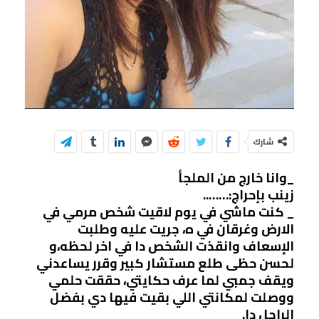
شارك
_وانا خارج من الملجأ
زينب بإحراج:……..
_ كنت ماشي في يوم لاقيت شخص مرمي في
الارض وغرقان في ه، جريت عليه وطلبت
الإسعاف وانقذت الشخص دا في اخر لحظه،و
لحسن حظى طلع مستشار كبير وقرر يساعدني
ويقف جمبي لما عرف حكايتي، حققت حلمي
ووصلت لمكانتي اللي بقيت فيها دي بفضل
الراجل دا.